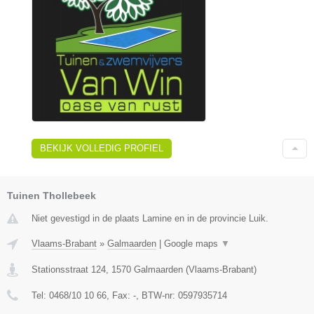
BEKIJK VOLLEDIG PROFIEL
Tuinen Thollebeek
Niet gevestigd in de plaats Lamine en in de provincie Luik.
Vlaams-Brabant
»
Galmaarden
|
Google maps
▼
Stationsstraat 124
,
1570
Galmaarden
(
Vlaams-Brabant
)
Tel:
0468/10 10 66
, Fax:
-
, BTW-nr:
0597935714