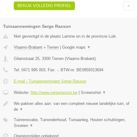
BEKIJK VOLLEDIG PROFIEL
Tuinaannemingen Serge Rasson
Niet gevestigd in de plaats Lamine en in de provincie Luik.
Vlaams-Brabant
»
Tienen
|
Google maps
▼
Gilainstraat 25
,
3300
Tienen
(
Vlaams-Brabant
)
Tel:
0471 995 003
, Fax:
-
, BTW-nr:
BE0859313694
E-mail › Tuinaannemingen Serge Rasson
Website:
http://www.sergerasson.be
|
Screenshot
▼
We pakken alles aan: van een compleet nieuwe landelijke tuin, of
de
▼
Tuinrenovatie, Tuinonderhoud, Tuinaanleg, Houten schuttingen,
Snoeien
▼
Openingstijden onbekend