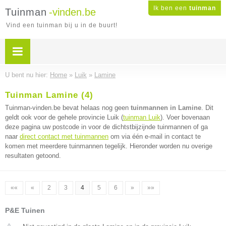
Ik ben een
tuinman
Tuinman
-vinden.be
Vind een tuinman bij u in de buurt!
U bent nu hier:
Home
»
Luik
»
Lamine
Tuinman Lamine (4)
Tuinman-vinden.be bevat helaas nog geen
tuinmannen in Lamine
. Dit
geldt ook voor de gehele provincie Luik (
tuinman Luik
). Voer bovenaan
deze pagina uw postcode in voor de dichtstbijzijnde tuinmannen of ga
naar
direct contact met tuinmannen
om via één e-mail in contact te
komen met meerdere tuinmannen tegelijk. Hieronder worden nu overige
resultaten getoond.
««
«
2
3
4
5
6
»
»»
P&E Tuinen