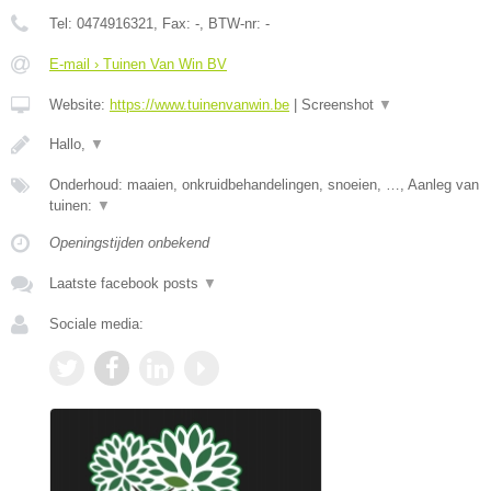
Tel:
0474916321
, Fax:
-
, BTW-nr:
-
E-mail › Tuinen Van Win BV
Website:
https://www.tuinenvanwin.be
|
Screenshot
▼
Hallo,
▼
Onderhoud: maaien, onkruidbehandelingen, snoeien, …, Aanleg van
tuinen:
▼
Openingstijden onbekend
Laatste facebook posts
▼
Sociale media: