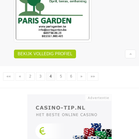
BEKIJK VOLLEDIG PROFIEL
««
«
2
3
4
5
6
»
»»