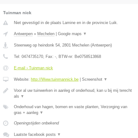
Tuinman nick
Niet gevestigd in de plaats Lamine en in de provincie Luik.
Antwerpen
»
Mechelen
|
Google maps
▼
Steenweg op heindonk 54
,
2801
Mechelen
(
Antwerpen
)
Tel:
0474735170
, Fax:
-
, BTW-nr:
Be0758513868
E-mail › Tuinman nick
Website:
http://Www.tuinmannick.be
|
Screenshot
▼
Voor al uw tuinwerken in aanleg of onderhoud, kan u bij mij terecht
als
▼
Onderhoud van hagen, bomen en vaste planten, Verzorging van
gras + aanleg
▼
Openingstijden onbekend
Laatste facebook posts
▼