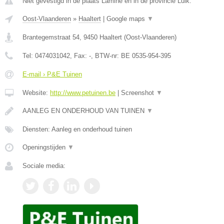
Niet gevestigd in de plaats Lamine en in de provincie Luik.
Oost-Vlaanderen
»
Haaltert
|
Google maps
▼
Brantegemstraat 54
,
9450
Haaltert
(
Oost-Vlaanderen
)
Tel:
0474031042
, Fax:
-
, BTW-nr:
BE 0535-954-395
E-mail › P&E Tuinen
Website:
http://www.petuinen.be
|
Screenshot
▼
AANLEG EN ONDERHOUD VAN TUINEN
▼
Diensten: Aanleg en onderhoud tuinen
Openingstijden
▼
Sociale media: