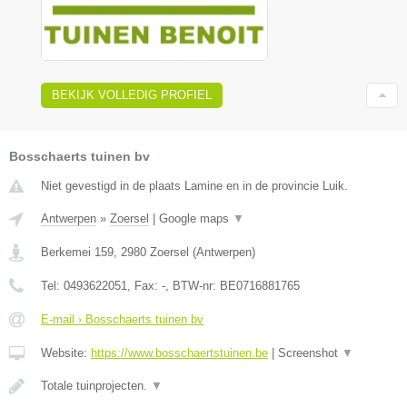
BEKIJK VOLLEDIG PROFIEL
Bosschaerts tuinen bv
Niet gevestigd in de plaats Lamine en in de provincie Luik.
Antwerpen
»
Zoersel
|
Google maps
▼
Berkemei 159
,
2980
Zoersel
(
Antwerpen
)
Tel:
0493622051
, Fax:
-
, BTW-nr:
BE0716881765
E-mail › Bosschaerts tuinen bv
Website:
https://www.bosschaertstuinen.be
|
Screenshot
▼
Totale tuinprojecten.
▼