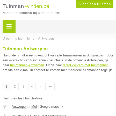
Ik ben een
tuinman
Tuinman
-vinden.be
Vind een tuinman bij u in de buurt!
U bent nu hier:
Home
»
Antwerpen
Tuinman Antwerpen
Hieronder vindt u een overzicht van alle
tuinmannen in Antwerpen
. Voor
een overzicht van tuinmannen per plaats in de provincie Antwerpen, ga
naar
tuinmannen Antwerpen
. Of ga naar
direct contact met tuinmannen
om via één e-mail in contact te komen met meerdere tuinmannen tegelijk.
1
2
3
4
»
»»
Kempische Houthakker
Antwerpen
»
Mol
|
Google maps
▼