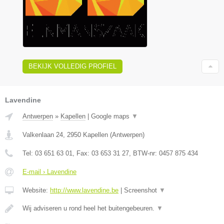
BEKIJK VOLLEDIG PROFIEL
Lavendine
Antwerpen
»
Kapellen
|
Google maps
▼
Valkenlaan 24
,
2950
Kapellen
(
Antwerpen
)
Tel:
03 651 63 01
, Fax:
03 653 31 27
, BTW-nr:
0457 875 434
E-mail › Lavendine
Website:
http://www.lavendine.be
|
Screenshot
▼
Wij adviseren u rond heel het buitengebeuren.
▼