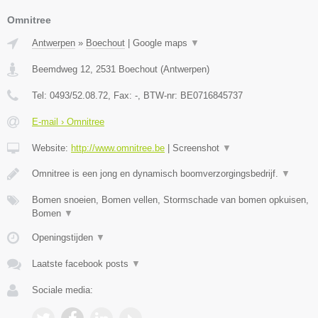
Omnitree
Antwerpen
»
Boechout
|
Google maps
▼
Beemdweg 12
,
2531
Boechout
(
Antwerpen
)
Tel:
0493/52.08.72
, Fax:
-
, BTW-nr:
BE0716845737
E-mail › Omnitree
Website:
http://www.omnitree.be
|
Screenshot
▼
Omnitree is een jong en dynamisch boomverzorgingsbedrijf.
▼
Bomen snoeien, Bomen vellen, Stormschade van bomen opkuisen,
Bomen
▼
Openingstijden
▼
Laatste facebook posts
▼
Sociale media: