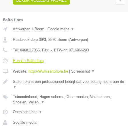
BEKIJK VOLLEDIG PROFIEL
Salto flora
Antwerpen
»
Boom
|
Google maps
▼
Ruisbroek dorp 39/3
,
2870
Boom
(
Antwerpen
)
Tel:
0468117065
, Fax:
-
, BTW-nr:
0716966293
E-mail › Salto flora
Website:
http://Www.saltoflora.be
|
Screenshot
▼
Salto flora is een professioneel bedrijf dat veel belang hecht aan de
▼
Tuinonderhoud, Hagen scheren, Gras maaien, Verticuteren,
Snoeien, Vellen,
▼
Openingstijden
▼
Sociale media: