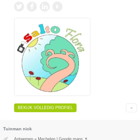
BEKIJK VOLLEDIG PROFIEL
Tuinman nick
Antwerpen
»
Mechelen
|
Google maps
▼