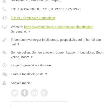
Rollekens 77
,
2400
Mol
(
Antwerpen
)
Tel:
0032494588958
, Fax:
-
, BTW-nr:
0798507958
E-mail › Kempische Houthakker
Website:
https://www.facebook.com/kempischehouthakker
|
Screenshot
▼
Ik ben boomverzorger in bijberoep, gespecialiseerd in het (al dan
niet
▼
Bomen vellen, Bomen snoeien, Bomen kappen, Houthakker, Boom
vellen, Boom
▼
Er wordt gewerkt op afspraak.
Laatste facebook posts
▼
Sociale media: