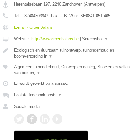
Herentalsebaan 197
,
2240
Zandhoven
(
Antwerpen
)
Tel:
+32484303642
, Fax:
-
, BTW-nr:
BE0841.051.465
E-mail › GroenBalans
Website:
http://www.groenbalans.be
|
Screenshot
▼
Ecologisch en duurzaam tuinontwerp, tuinonderhoud en
boomverzorging in
▼
Algemeen tuinonderhoud, Ontwerp en aanleg, Snoeien en vellen
van bomen,
▼
Er wordt gewerkt op afspraak.
Laatste facebook posts
▼
Sociale media: