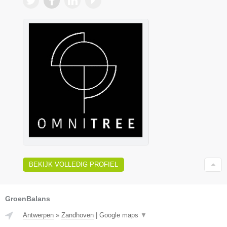
BEKIJK VOLLEDIG PROFIEL
GroenBalans
Antwerpen
»
Zandhoven
|
Google maps
▼