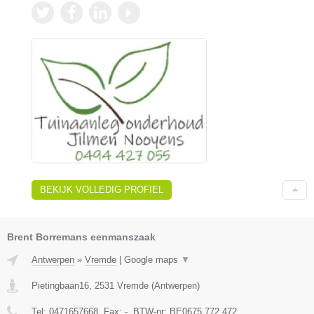
BEKIJK VOLLEDIG PROFIEL
Brent Borremans eenmanszaak
Antwerpen
»
Vremde
|
Google maps
▼
Pietingbaan16
,
2531
Vremde
(
Antwerpen
)
Tel:
0471657668
, Fax:
-
, BTW-nr:
BE0675.772.472