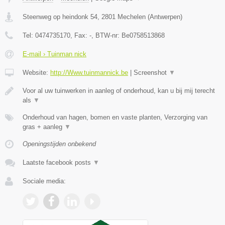
Steenweg op heindonk 54
,
2801
Mechelen
(
Antwerpen
)
Tel:
0474735170
, Fax:
-
, BTW-nr:
Be0758513868
E-mail › Tuinman nick
Website:
http://Www.tuinmannick.be
|
Screenshot
▼
Voor al uw tuinwerken in aanleg of onderhoud, kan u bij mij terecht
als
▼
Onderhoud van hagen, bomen en vaste planten, Verzorging van
gras + aanleg
▼
Openingstijden onbekend
Laatste facebook posts
▼
Sociale media: