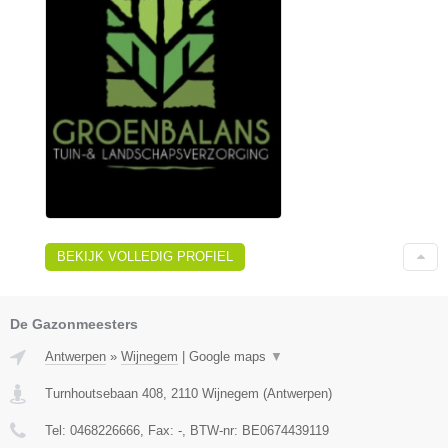
BEKIJK VOLLEDIG PROFIEL
De Gazonmeesters
Antwerpen
»
Wijnegem
|
Google maps
▼
Turnhoutsebaan 408
,
2110
Wijnegem
(
Antwerpen
)
Tel:
0468226666
, Fax:
-
, BTW-nr:
BE0674439119