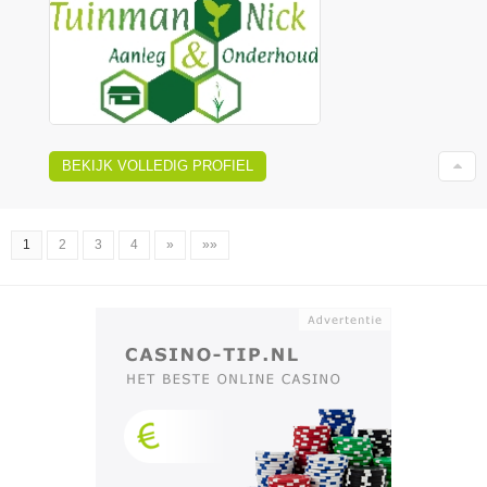
BEKIJK VOLLEDIG PROFIEL
1
2
3
4
»
»»