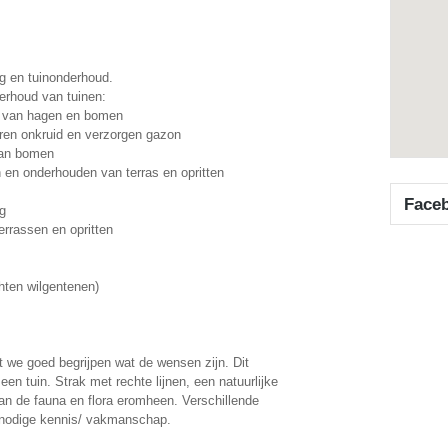
g en tuinonderhoud.
erhoud van tuinen:
n van hagen en bomen
eren onkruid en verzorgen gazon
van bomen
n en onderhouden van terras en opritten
Face
g
errassen en opritten
hten wilgentenen)
 we goed begrijpen wat de wensen zijn. Dit
en tuin. Strak met rechte lijnen, een natuurlijke
 van de fauna en flora eromheen. Verschillende
 nodige kennis/ vakmanschap.