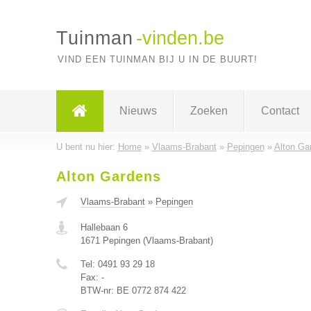
Tuinman
-vinden.be
VIND EEN TUINMAN BIJ U IN DE BUURT!
Nieuws
Zoeken
Contact
U bent nu hier:
Home
»
Vlaams-Brabant
»
Pepingen
»
Alton Ga
Alton Gardens
Vlaams-Brabant
»
Pepingen
Hallebaan 6
1671
Pepingen
(
Vlaams-Brabant
)
Tel:
0491 93 29 18
Fax:
-
BTW-nr:
BE 0772 874 422