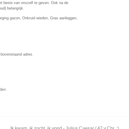
et beste van onszelf te geven. Ook na de
ud) belangrijk.
rging gazon, Onkruid wieden, Gras aanleggen,
 bovenstaand adres.
den:
Ik kwam, ik zocht, ik vond - Julius Caesar / 47 v.Chr. ;)