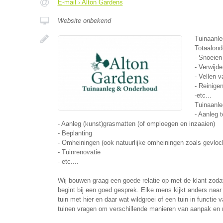
E-mail › Alton Gardens
Website onbekend
Tuinaanle
Totaalond
- Snoeie
- Verwijd
- Vellen 
- Reinige
-etc...
Tuinaanle
- Aanleg t
- Aanleg (kunst)grasmatten (of omploegen en inzaaien)
- Beplanting
- Omheiningen (ook natuurlijke omheiningen zoals gevloc
- Tuinrenovatie
- etc....
Wij bouwen graag een goede relatie op met de klant zodat
begint bij een goed gesprek. Elke mens kijkt anders naar e
tuin met hier en daar wat wildgroei of een tuin in functie
tuinen vragen om verschillende manieren van aanpak en