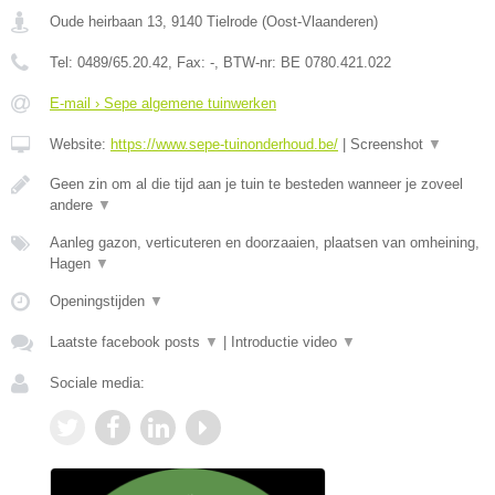
Oude heirbaan 13
,
9140
Tielrode
(
Oost-Vlaanderen
)
Tel:
0489/65.20.42
, Fax:
-
, BTW-nr:
BE 0780.421.022
E-mail › Sepe algemene tuinwerken
Website:
https://www.sepe-tuinonderhoud.be/
|
Screenshot
▼
Geen zin om al die tijd aan je tuin te besteden wanneer je zoveel
andere
▼
Aanleg gazon, verticuteren en doorzaaien, plaatsen van omheining,
Hagen
▼
Openingstijden
▼
Laatste facebook posts
▼
|
Introductie video
▼
Sociale media: