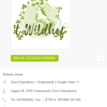
BEKIJK VOLLEDIG PROFIEL
Tuinen Jona
Oost-Vlaanderen
»
Oudenaarde
|
Google maps
▼
Jagerij 49
,
9700
Oudenaarde
(
Oost-Vlaanderen
)
Tel:
0476549392
, Fax:
-
, BTW-nr:
BE0808.333.365