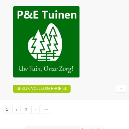
BEKIJK VOLLEDIG PROFIEL
1
2
3
»
»»