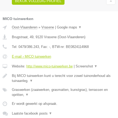
BEKIJK VOLLEDIG PROFIEL
MICO tuinwerken
Oost-Vlaanderen
»
Vrasene
|
Google maps
▼
Brugstraat, 49
,
9120
Vrasene
(
Oost-Vlaanderen
)
Tel:
0479/386.243
, Fax:
-
, BTW-nr:
BE0824114968
E-mail › MICO tuinwerken
Website:
http://www.mico-tuinwerken.be
|
Screenshot
▼
Bij MICO tuinwerken kunt u terecht voor zowel tuinonderhoud als
tuinaanleg.
▼
Graswerken (zaaiwerken, grasmatten, kunstgras), terrassen en
opritten,
▼
Er wordt gewerkt op afspraak.
Laatste facebook posts
▼