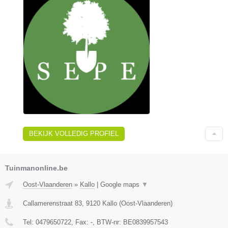
BEKIJK VOLLEDIG PROFIEL
Tuinmanonline.be
Oost-Vlaanderen
»
Kallo
|
Google maps
▼
Callamerenstraat 83
,
9120
Kallo
(
Oost-Vlaanderen
)
Tel:
0479650722
, Fax:
-
, BTW-nr:
BE0839957543