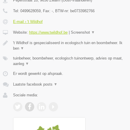
Peperstraat 18
,
9636
Zwalm
(
Oost-Vlaanderen
)
Tel:
0499628059
, Fax:
-
, BTW-nr:
be0733982766
E-mail › 't Wildhof
Website:
https://www.twildhof.be
|
Screenshot
▼
't Wildhof is gespecialiseerd in ecologisch tuin en boombeheer. Ik
ben
▼
tuinbeheer, boombeheer, ecologisch tuinontwerp, advies op maat,
aanleg
▼
Er wordt gewerkt op afspraak.
Laatste facebook posts
▼
Sociale media: