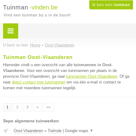
Ik ben een
tuinman
Tuinman
-vinden.be
Vind een tuinman bij u in de buurt!
U bent nu hier:
Home
»
Oost-Vlaanderen
Tuinman Oost-Vlaanderen
Hieronder vindt u een overzicht van alle
tuinmannen in Oost-
Vlaanderen
. Voor een overzicht van tuinmannen per plaats in de
provincie Oost-Vlaanderen, ga naar
tuinmannen Oost-Vlaanderen
. Of ga
naar
direct contact met tuinmannen
om via één e-mail in contact te
komen met meerdere tuinmannen tegelijk.
1
2
3
»
»»
Sepe algemene tuinwerken
Oost-Vlaanderen
»
Tielrode
|
Google maps
▼