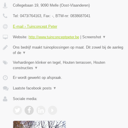
Collegebaan 19
,
9090
Melle
(
Oost-Vlaanderen
)
Tel:
0473/764163
, Fax:
-
, BTW-nr:
0838687041
E-mail › Tuinconcept Peter
Website:
http://www.tuinconceptpeter.be
|
Screenshot
▼
Ons bedrijf maakt tuinoplossingen op maat. Dit zowel bij de aanleg
of de
▼
Verhardingen klinker en tegel, Houten terrassen, Houten
constructies
▼
Er wordt gewerkt op afspraak.
Laatste facebook posts
▼
Sociale media: