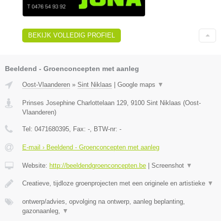
BEKIJK VOLLEDIG PROFIEL
Beeldend - Groenconcepten met aanleg
Oost-Vlaanderen
»
Sint Niklaas
|
Google maps
▼
Prinses Josephine Charlottelaan 129
,
9100
Sint Niklaas
(
Oost-
Vlaanderen
)
Tel:
0471680395
, Fax:
-
, BTW-nr:
-
E-mail › Beeldend - Groenconcepten met aanleg
Website:
http://beeldendgroenconcepten.be
|
Screenshot
▼
Creatieve, tijdloze groenprojecten met een originele en artistieke
▼
ontwerp/advies, opvolging na ontwerp, aanleg beplanting,
gazonaanleg,
▼