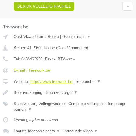
BEKIJK VOLLEDIG PROFIEL
Treework.be
Oost-Vlaanderen
»
Ronse
|
Google maps
▼
Breucq 41
,
9600
Ronse
(
Oost-Vlaanderen
)
Tel:
0488462956
, Fax:
-
, BTW-nr:
-
E-mail › Treework.be
Website:
https://www.treework.be
|
Screenshot
▼
Boomverzorging - Boomverzorger
▼
Snoeiwerken, Vellingswerken - Complexe vellingen - Demontage
bomen,
▼
Openingstijden onbekend
Laatste facebook posts
▼
|
Introductie video
▼