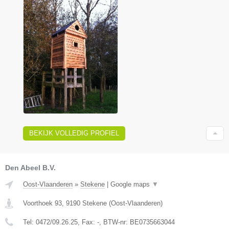
BEKIJK VOLLEDIG PROFIEL
Den Abeel B.V.
Oost-Vlaanderen
»
Stekene
|
Google maps
▼
Voorthoek 93
,
9190
Stekene
(
Oost-Vlaanderen
)
Tel:
0472/09.26.25
, Fax:
-
, BTW-nr:
BE0735663044