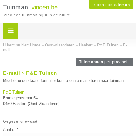
Ik ben een
tuinman
Tuinman
-vinden.be
Vind een tuinman bij u in de buurt!
U bent nu hier:
Home
»
Oost-Vlaanderen
»
Haaltert
»
P&E Tuinen
»
E-
mail
Tuinmannen
per provincie
E-mail › P&E Tuinen
Middels onderstaand formulier kunt u een e-mail sturen naar tuinman:
P&E Tuinen
Brantegemstraat 54
9450 Haaltert (Oost-Vlaanderen)
Gegevens e-mail
Aanhef:*