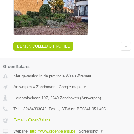
BEKIJK VOLLEDIG PROFIEL
GroenBalans
Niet gevestigd in de provincie Waals-Brabant.
Antwerpen
»
Zandhoven
|
Google maps
▼
Herentalsebaan 197
,
2240
Zandhoven
(
Antwerpen
)
Tel:
+32484303642
, Fax:
-
, BTW-nr:
BE0841.051.465
E-mail › GroenBalans
Website:
http://www.groenbalans.be
|
Screenshot
▼