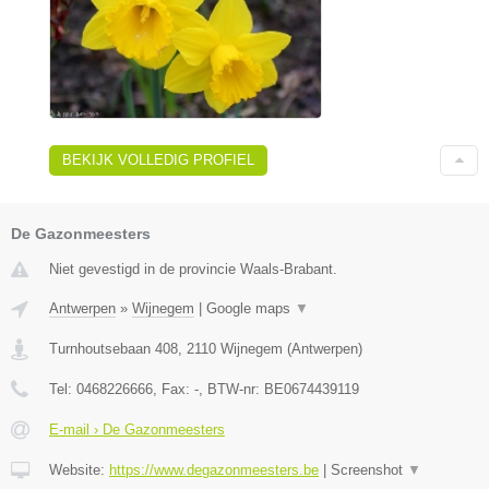
BEKIJK VOLLEDIG PROFIEL
De Gazonmeesters
Niet gevestigd in de provincie Waals-Brabant.
Antwerpen
»
Wijnegem
|
Google maps
▼
Turnhoutsebaan 408
,
2110
Wijnegem
(
Antwerpen
)
Tel:
0468226666
, Fax:
-
, BTW-nr:
BE0674439119
E-mail › De Gazonmeesters
Website:
https://www.degazonmeesters.be
|
Screenshot
▼