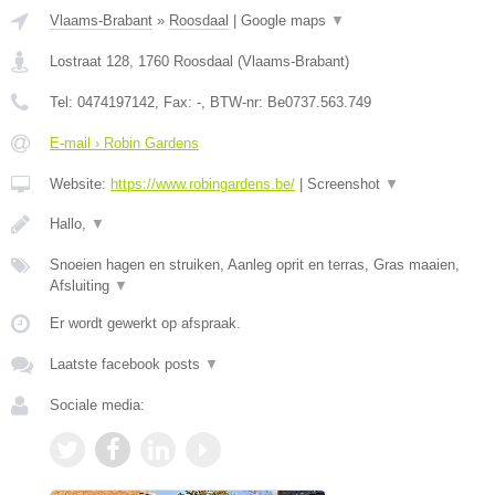
Vlaams-Brabant
»
Roosdaal
|
Google maps
▼
Lostraat 128
,
1760
Roosdaal
(
Vlaams-Brabant
)
Tel:
0474197142
, Fax:
-
, BTW-nr:
Be0737.563.749
E-mail › Robin Gardens
Website:
https://www.robingardens.be/
|
Screenshot
▼
Hallo,
▼
Snoeien hagen en struiken, Aanleg oprit en terras, Gras maaien,
Afsluiting
▼
Er wordt gewerkt op afspraak.
Laatste facebook posts
▼
Sociale media: