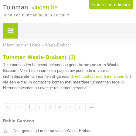
Ik ben een
tuinman
Tuinman
-vinden.be
Vind een tuinman bij u in de buurt!
U bent nu hier:
Home
»
Waals-Brabant
Tuinman Waals-Brabant (3)
Tuinman-vinden.be bevat helaas nog geen
tuinmannen in Waals-
Brabant
. Voer bovenaan deze pagina uw postcode in voor de
dichtstbijzijnde tuinmannen of ga naar
direct contact met tuinmannen
om
via één e-mail in contact te komen met meerdere tuinmannen tegelijk.
Hieronder worden nu overige resultaten getoond.
««
«
1
2
3
4
5
»
»»
Robin Gardens
Niet gevestigd in de provincie Waals-Brabant.