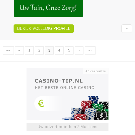
BEKIJK VOLLEDIG PROFIEL
««
«
1
2
3
4
5
»
»»
Uw advertentie hier? Mail ons