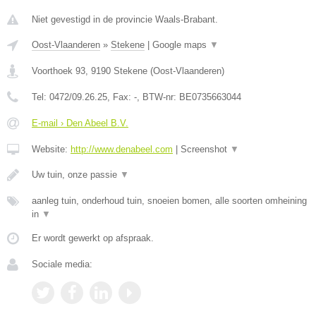
Niet gevestigd in de provincie Waals-Brabant.
Oost-Vlaanderen
»
Stekene
|
Google maps
▼
Voorthoek 93
,
9190
Stekene
(
Oost-Vlaanderen
)
Tel:
0472/09.26.25
, Fax:
-
, BTW-nr:
BE0735663044
E-mail › Den Abeel B.V.
Website:
http://www.denabeel.com
|
Screenshot
▼
Uw tuin, onze passie
▼
aanleg tuin, onderhoud tuin, snoeien bomen, alle soorten omheining
in
▼
Er wordt gewerkt op afspraak.
Sociale media: