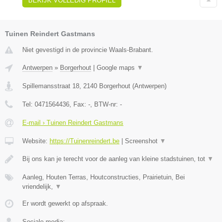
BEKIJK VOLLEDIG PROFIEL
Tuinen Reindert Gastmans
Niet gevestigd in de provincie Waals-Brabant.
Antwerpen
»
Borgerhout
|
Google maps
▼
Spillemansstraat 18
,
2140
Borgerhout
(
Antwerpen
)
Tel:
0471564436
, Fax:
-
, BTW-nr:
-
E-mail › Tuinen Reindert Gastmans
Website:
https://Tuinenreindert.be
|
Screenshot
▼
Bij ons kan je terecht voor de aanleg van kleine stadstuinen, tot
▼
Aanleg, Houten Terras, Houtconstructies, Prairietuin, Bei
vriendelijk,
▼
Er wordt gewerkt op afspraak.
Sociale media: