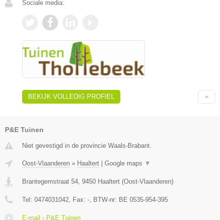
Sociale media:
BEKIJK VOLLEDIG PROFIEL
P&E Tuinen
Niet gevestigd in de provincie Waals-Brabant.
Oost-Vlaanderen
»
Haaltert
|
Google maps
▼
Brantegemstraat 54
,
9450
Haaltert
(
Oost-Vlaanderen
)
Tel:
0474031042
, Fax:
-
, BTW-nr:
BE 0535-954-395
E-mail › P&E Tuinen