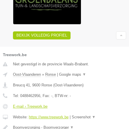
BEKIJK VOLLEDIG PROFIEL
Treework.be
Niet gevestigd in de provincie Waals-Brabant.
Oost-Vlaanderen
»
Ronse
|
Google maps
▼
Breucq 41
,
9600
Ronse
(
Oost-Vlaanderen
)
Tel:
0488462956
, Fax:
-
, BTW-nr:
-
E-mail › Treework.be
Website:
https://www.treework.be
|
Screenshot
▼
Boomverzorging - Boomverzorger
▼