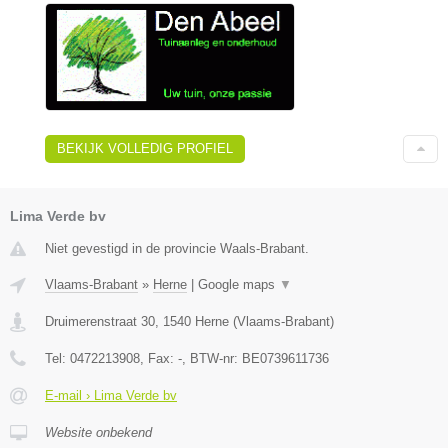
BEKIJK VOLLEDIG PROFIEL
Lima Verde bv
Niet gevestigd in de provincie Waals-Brabant.
Vlaams-Brabant
»
Herne
|
Google maps
▼
Druimerenstraat 30
,
1540
Herne
(
Vlaams-Brabant
)
Tel:
0472213908
, Fax:
-
, BTW-nr:
BE0739611736
E-mail › Lima Verde bv
Website onbekend