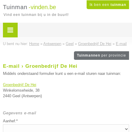
Ik ben een
tuinman
Tuinman
-vinden.be
Vind een tuinman bij u in de buurt!
U bent nu hier:
Home
»
Antwerpen
»
Geel
»
Groenbedrijf De Hei
»
E-mail
Tuinmannen
per provincie
E-mail › Groenbedrijf De Hei
Middels onderstaand formulier kunt u een e-mail sturen naar tuinman:
Groenbedrijf De Hei
Winkelomseheide, 38
2440 Geel (Antwerpen)
Gegevens e-mail
Aanhef:*