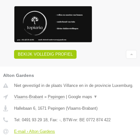
BEKIJK VOLLEDIG PROFIEL
Alton Gardens
Niet gevestigd in de plaats Villance en in de provincie Luxemburg.
Vlaams-Brabant
»
Pepingen
|
Google maps
▼
Hallebaan 6
,
1671
Pepingen
(
Vlaams-Brabant
)
Tel:
0491 93 29 18
, Fax:
-
, BTW-nr:
BE 0772 874 422
E-mail › Alton Gardens