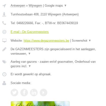
Antwerpen
»
Wijnegem
|
Google maps
▼
Turnhoutsebaan 408
,
2110
Wijnegem
(
Antwerpen
)
Tel:
0468226666
, Fax:
-
, BTW-nr:
BE0674439119
E-mail › De Gazonmeesters
Website:
https://www.degazonmeesters.be
|
Screenshot
▼
De GAZONMEESTERS zijn gespecialiseerd in het aanleggen,
vernieuwen,
▼
Aanleg van gazons - zaaien en/of grasmatten, Onderhoud van
gazons incl.
▼
Er wordt gewerkt op afspraak.
Sociale media: