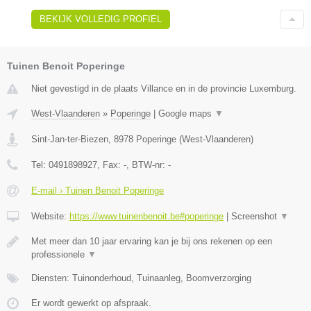
BEKIJK VOLLEDIG PROFIEL
Tuinen Benoit Poperinge
Niet gevestigd in de plaats Villance en in de provincie Luxemburg.
West-Vlaanderen
»
Poperinge
|
Google maps
▼
Sint-Jan-ter-Biezen
,
8978
Poperinge
(
West-Vlaanderen
)
Tel:
0491898927
, Fax:
-
, BTW-nr:
-
E-mail › Tuinen Benoit Poperinge
Website:
https://www.tuinenbenoit.be#poperinge
|
Screenshot
▼
Met meer dan 10 jaar ervaring kan je bij ons rekenen op een
professionele
▼
Diensten: Tuinonderhoud, Tuinaanleg, Boomverzorging
Er wordt gewerkt op afspraak.