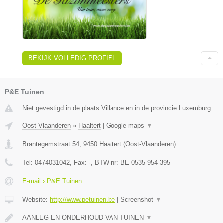
BEKIJK VOLLEDIG PROFIEL
P&E Tuinen
Niet gevestigd in de plaats Villance en in de provincie Luxemburg.
Oost-Vlaanderen
»
Haaltert
|
Google maps
▼
Brantegemstraat 54
,
9450
Haaltert
(
Oost-Vlaanderen
)
Tel:
0474031042
, Fax:
-
, BTW-nr:
BE 0535-954-395
E-mail › P&E Tuinen
Website:
http://www.petuinen.be
|
Screenshot
▼
AANLEG EN ONDERHOUD VAN TUINEN
▼