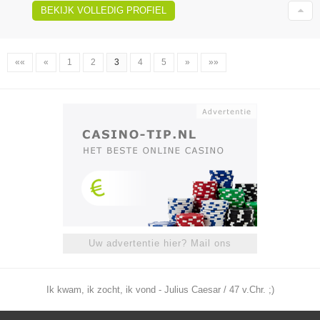
BEKIJK VOLLEDIG PROFIEL
««
«
1
2
3
4
5
»
»»
Uw advertentie hier? Mail ons
Ik kwam, ik zocht, ik vond - Julius Caesar / 47 v.Chr. ;)