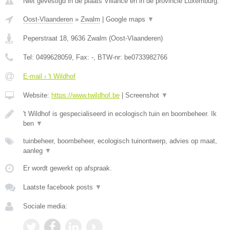
Niet gevestigd in de plaats Villance en in de provincie Luxemburg.
Oost-Vlaanderen
»
Zwalm
|
Google maps
▼
Peperstraat 18
,
9636
Zwalm
(
Oost-Vlaanderen
)
Tel:
0499628059
, Fax:
-
, BTW-nr:
be0733982766
E-mail › 't Wildhof
Website:
https://www.twildhof.be
|
Screenshot
▼
't Wildhof is gespecialiseerd in ecologisch tuin en boombeheer. Ik
ben
▼
tuinbeheer, boombeheer, ecologisch tuinontwerp, advies op maat,
aanleg
▼
Er wordt gewerkt op afspraak.
Laatste facebook posts
▼
Sociale media: