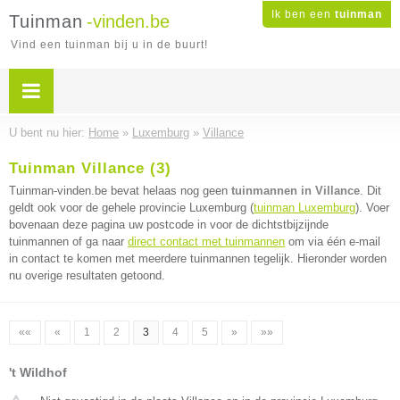
Ik ben een
tuinman
Tuinman
-vinden.be
Vind een tuinman bij u in de buurt!
U bent nu hier:
Home
»
Luxemburg
»
Villance
Tuinman Villance (3)
Tuinman-vinden.be bevat helaas nog geen
tuinmannen in Villance
. Dit
geldt ook voor de gehele provincie Luxemburg (
tuinman Luxemburg
). Voer
bovenaan deze pagina uw postcode in voor de dichtstbijzijnde
tuinmannen of ga naar
direct contact met tuinmannen
om via één e-mail
in contact te komen met meerdere tuinmannen tegelijk. Hieronder worden
nu overige resultaten getoond.
««
«
1
2
3
4
5
»
»»
't Wildhof