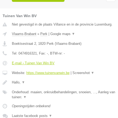
Tuinen Van Win BV
Niet gevestigd in de plaats Villance en in de provincie Luxemburg.
Vlaams-Brabant
»
Perk
|
Google maps
▼
Boektsestraat 2
,
1820
Perk
(
Vlaams-Brabant
)
Tel:
0474916321
, Fax:
-
, BTW-nr:
-
E-mail › Tuinen Van Win BV
Website:
https://www.tuinenvanwin.be
|
Screenshot
▼
Hallo,
▼
Onderhoud: maaien, onkruidbehandelingen, snoeien, …, Aanleg van
tuinen:
▼
Openingstijden onbekend
Laatste facebook posts
▼