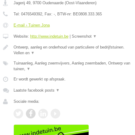
Jagerij 49
,
9700
Oudenaarde
(
Oost-Vlaanderen
)
Tel:
0476549392
, Fax:
-
, BTW-nr:
BE0808.333.365
E-mail › Tuinen Jona
Website:
http://www.indetuin.be
|
Screenshot
▼
Ontwerp, aanleg en onderhoud van particuliere of bedrijfstuinen.
Vellen en
▼
Tuinaanleg, Aanleg zwemvijvers, Aanleg zwembaden, Ontwerp van
tuinen,
▼
Er wordt gewerkt op afspraak.
Laatste facebook posts
▼
Sociale media: