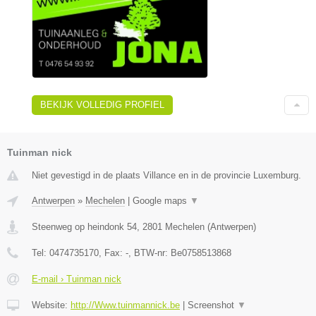
BEKIJK VOLLEDIG PROFIEL
Tuinman nick
Niet gevestigd in de plaats Villance en in de provincie Luxemburg.
Antwerpen
»
Mechelen
|
Google maps
▼
Steenweg op heindonk 54
,
2801
Mechelen
(
Antwerpen
)
Tel:
0474735170
, Fax:
-
, BTW-nr:
Be0758513868
E-mail › Tuinman nick
Website:
http://Www.tuinmannick.be
|
Screenshot
▼