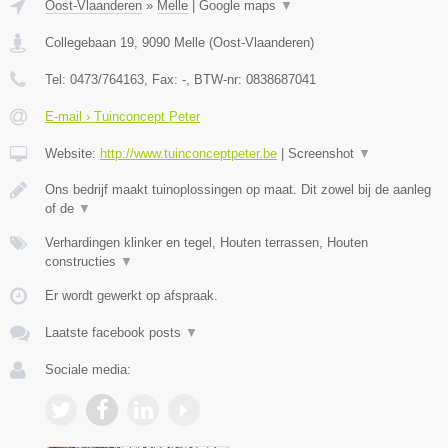
Oost-Vlaanderen
»
Melle
|
Google maps
▼
Collegebaan 19
,
9090
Melle
(
Oost-Vlaanderen
)
Tel:
0473/764163
, Fax:
-
, BTW-nr:
0838687041
E-mail › Tuinconcept Peter
Website:
http://www.tuinconceptpeter.be
|
Screenshot
▼
Ons bedrijf maakt tuinoplossingen op maat. Dit zowel bij de aanleg
of de
▼
Verhardingen klinker en tegel, Houten terrassen, Houten
constructies
▼
Er wordt gewerkt op afspraak.
Laatste facebook posts
▼
Sociale media: