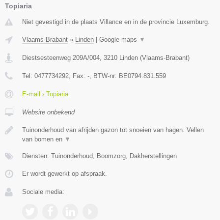
Topiaria
Niet gevestigd in de plaats Villance en in de provincie Luxemburg.
Vlaams-Brabant
»
Linden
|
Google maps
▼
Diestsesteenweg 209A/004
,
3210
Linden
(
Vlaams-Brabant
)
Tel:
0477734292
, Fax:
-
, BTW-nr:
BE0794.831.559
E-mail › Topiaria
Website onbekend
Tuinonderhoud van afrijden gazon tot snoeien van hagen. Vellen
van bomen en
▼
Diensten: Tuinonderhoud, Boomzorg, Dakherstellingen
Er wordt gewerkt op afspraak.
Sociale media: