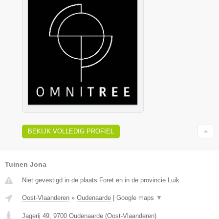
BEKIJK VOLLEDIG PROFIEL
Tuinen Jona
Niet gevestigd in de plaats Foret en in de provincie Luik.
Oost-Vlaanderen
»
Oudenaarde
|
Google maps
▼
Jagerij 49
,
9700
Oudenaarde
(
Oost-Vlaanderen
)