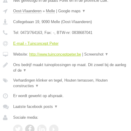
Niet gevestigd in de plaats Foret en in de provincie Luik.
Oost-Vlaanderen
»
Melle
|
Google maps
▼
Collegebaan 19
,
9090
Melle
(
Oost-Vlaanderen
)
Tel:
0473/764163
, Fax:
-
, BTW-nr:
0838687041
E-mail › Tuinconcept Peter
Website:
http://www.tuinconceptpeter.be
|
Screenshot
▼
Ons bedrijf maakt tuinoplossingen op maat. Dit zowel bij de aanleg
of de
▼
Verhardingen klinker en tegel, Houten terrassen, Houten
constructies
▼
Er wordt gewerkt op afspraak.
Laatste facebook posts
▼
Sociale media: