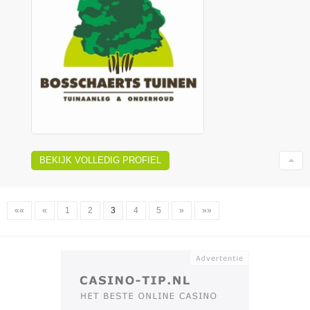
BEKIJK VOLLEDIG PROFIEL
««
«
1
2
3
4
5
»
»»