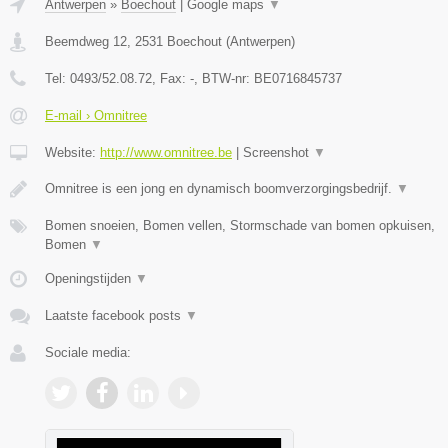
Antwerpen
»
Boechout
|
Google maps
▼
Beemdweg 12
,
2531
Boechout
(
Antwerpen
)
Tel:
0493/52.08.72
, Fax:
-
, BTW-nr:
BE0716845737
E-mail › Omnitree
Website:
http://www.omnitree.be
|
Screenshot
▼
Omnitree is een jong en dynamisch boomverzorgingsbedrijf.
▼
Bomen snoeien, Bomen vellen, Stormschade van bomen opkuisen,
Bomen
▼
Openingstijden
▼
Laatste facebook posts
▼
Sociale media: