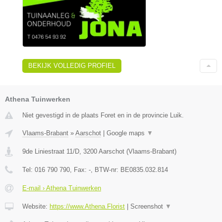
BEKIJK VOLLEDIG PROFIEL
Athena Tuinwerken
Niet gevestigd in de plaats Foret en in de provincie Luik.
Vlaams-Brabant
»
Aarschot
|
Google maps
▼
9de Liniestraat 11/D
,
3200
Aarschot
(
Vlaams-Brabant
)
Tel:
016 790 790
, Fax:
-
, BTW-nr:
BE0835.032.814
E-mail › Athena Tuinwerken
Website:
https://www.Athena.Florist
|
Screenshot
▼