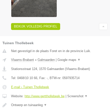
BEKIJK VOLLEDIG PROFIEL
Tuinen Thollebeek
Niet gevestigd in de plaats Foret en in de provincie Luik.
Vlaams-Brabant
»
Galmaarden
|
Google maps
▼
Stationsstraat 124
,
1570
Galmaarden
(
Vlaams-Brabant
)
Tel:
0468/10 10 66
, Fax:
-
, BTW-nr:
0597935714
E-mail › Tuinen Thollebeek
Website:
http://www.gertthollebeek.be
|
Screenshot
▼
Ontwerp en tuinaanleg
▼