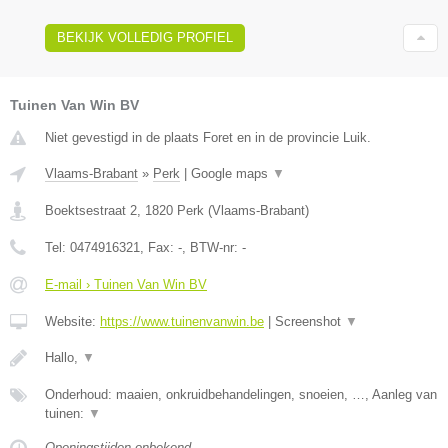
BEKIJK VOLLEDIG PROFIEL
Tuinen Van Win BV
Niet gevestigd in de plaats Foret en in de provincie Luik.
Vlaams-Brabant
»
Perk
|
Google maps
▼
Boektsestraat 2
,
1820
Perk
(
Vlaams-Brabant
)
Tel:
0474916321
, Fax:
-
, BTW-nr:
-
E-mail › Tuinen Van Win BV
Website:
https://www.tuinenvanwin.be
|
Screenshot
▼
Hallo,
▼
Onderhoud: maaien, onkruidbehandelingen, snoeien, …, Aanleg van
tuinen:
▼
Openingstijden onbekend