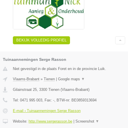
BEKIJK VOLLEDIG PROFIEL
Tuinaannemingen Serge Rasson
Niet gevestigd in de plaats Foret en in de provincie Luik.
Vlaams-Brabant
»
Tienen
|
Google maps
▼
Gilainstraat 25
,
3300
Tienen
(
Vlaams-Brabant
)
Tel:
0471 995 003
, Fax:
-
, BTW-nr:
BE0859313694
E-mail › Tuinaannemingen Serge Rasson
Website:
http://www.sergerasson.be
|
Screenshot
▼