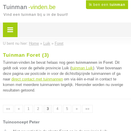
Ik ben een
tuinman
Tuinman
-vinden.be
Vind een tuinman bij u in de buurt!
U bent nu hier:
Home
»
Luik
»
Foret
Tuinman Foret (3)
Tuinman-vinden.be bevat helaas nog geen
tuinmannen in Foret
. Dit
geldt ook voor de gehele provincie Luik (
tuinman Luik
). Voer bovenaan
deze pagina uw postcode in voor de dichtstbijzijnde tuinmannen of ga
naar
direct contact met tuinmannen
om via één e-mail in contact te
komen met meerdere tuinmannen tegelijk. Hieronder worden nu overige
resultaten getoond.
««
«
1
2
3
4
5
»
»»
Tuinconcept Peter