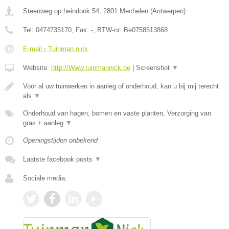
Steenweg op heindonk 54
,
2801
Mechelen
(
Antwerpen
)
Tel:
0474735170
, Fax:
-
, BTW-nr:
Be0758513868
E-mail › Tuinman nick
Website:
http://Www.tuinmannick.be
|
Screenshot
▼
Voor al uw tuinwerken in aanleg of onderhoud, kan u bij mij terecht
als
▼
Onderhoud van hagen, bomen en vaste planten, Verzorging van
gras + aanleg
▼
Openingstijden onbekend
Laatste facebook posts
▼
Sociale media: