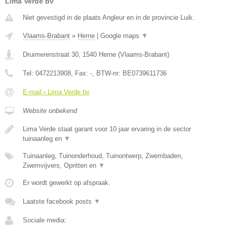
Lima Verde bv
Niet gevestigd in de plaats Angleur en in de provincie Luik.
Vlaams-Brabant
»
Herne
|
Google maps
▼
Druimerenstraat 30
,
1540
Herne
(
Vlaams-Brabant
)
Tel:
0472213908
, Fax:
-
, BTW-nr:
BE0739611736
E-mail › Lima Verde bv
Website onbekend
Lima Verde staat garant voor 10 jaar ervaring in de sector
tuinaanleg en
▼
Tuinaanleg, Tuinonderhoud, Tuinontwerp, Zwembaden,
Zwemvijvers, Opritten en
▼
Er wordt gewerkt op afspraak.
Laatste facebook posts
▼
Sociale media: