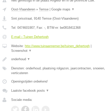
Niet gevestigd in de plaats Angleur en in de provincie Luik.
Oost-Vlaanderen
»
Temse
|
Google maps
▼
Sint jorisstraat
,
9140
Temse
(
Oost-Vlaanderen
)
Tel:
0474601907
, Fax:
-
, BTW-nr:
be0818411368
E-mail › Tuinen Dehertogh
Website:
http://www.tuinaannemer.be/tuinen_dehertogh
|
Screenshot
▼
onderhoud
▼
Diensten: onderhoud, plaatsing rolgazon, jaarcontracten, snoeien,
verticuteren
Openingstijden onbekend
Laatste facebook posts
▼
Sociale media: