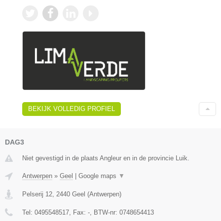
BEKIJK VOLLEDIG PROFIEL
DAG3
Niet gevestigd in de plaats Angleur en in de provincie Luik.
Antwerpen
»
Geel
|
Google maps
▼
Pelserij 12
,
2440
Geel
(
Antwerpen
)
Tel:
0495548517
, Fax:
-
, BTW-nr:
0748654413