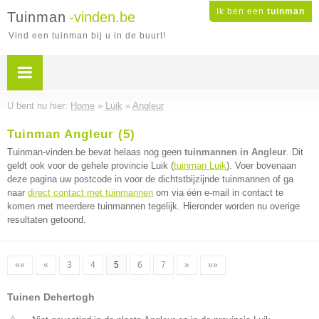
Ik ben een
tuinman
Tuinman
-vinden.be
Vind een tuinman bij u in de buurt!
U bent nu hier:
Home
»
Luik
»
Angleur
Tuinman Angleur (5)
Tuinman-vinden.be bevat helaas nog geen
tuinmannen in Angleur
. Dit
geldt ook voor de gehele provincie Luik (
tuinman Luik
). Voer bovenaan
deze pagina uw postcode in voor de dichtstbijzijnde tuinmannen of ga
naar
direct contact met tuinmannen
om via één e-mail in contact te
komen met meerdere tuinmannen tegelijk. Hieronder worden nu overige
resultaten getoond.
««
«
3
4
5
6
7
»
»»
Tuinen Dehertogh