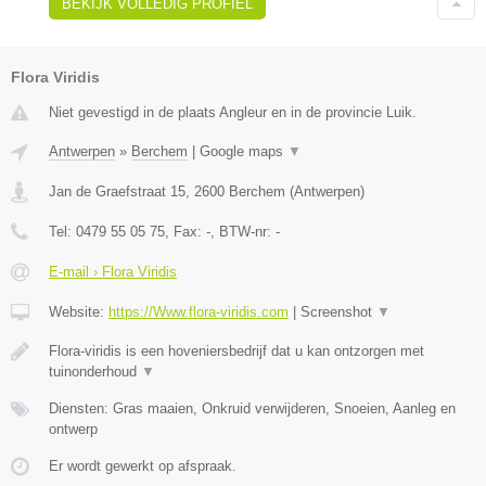
BEKIJK VOLLEDIG PROFIEL
Flora Viridis
Niet gevestigd in de plaats Angleur en in de provincie Luik.
Antwerpen
»
Berchem
|
Google maps
▼
Jan de Graefstraat 15
,
2600
Berchem
(
Antwerpen
)
Tel:
0479 55 05 75
, Fax:
-
, BTW-nr:
-
E-mail › Flora Viridis
Website:
https://Www.flora-viridis.com
|
Screenshot
▼
Flora-viridis is een hoveniersbedrijf dat u kan ontzorgen met
tuinonderhoud
▼
Diensten: Gras maaien, Onkruid verwijderen, Snoeien, Aanleg en
ontwerp
Er wordt gewerkt op afspraak.