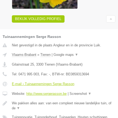
BEKIJK VOLLEDIG PROFIEL
Tuinaannemingen Serge Rasson
Niet gevestigd in de plaats Angleur en in de provincie Luik.
Vlaams-Brabant
»
Tienen
|
Google maps
▼
Gilainstraat 25
,
3300
Tienen
(
Vlaams-Brabant
)
Tel:
0471 995 003
, Fax:
-
, BTW-nr:
BE0859313694
E-mail › Tuinaannemingen Serge Rasson
Website:
http://www.sergerasson.be
|
Screenshot
▼
We pakken alles aan: van een compleet nieuwe landelijke tuin, of
de
▼
Tuinrenovatie, Tuinonderhoud, Tuinaanleg, Houten schuttingen,