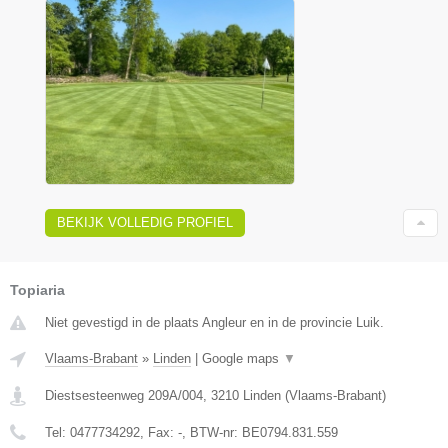
BEKIJK VOLLEDIG PROFIEL
Topiaria
Niet gevestigd in de plaats Angleur en in de provincie Luik.
Vlaams-Brabant
»
Linden
|
Google maps
▼
Diestsesteenweg 209A/004
,
3210
Linden
(
Vlaams-Brabant
)
Tel:
0477734292
, Fax:
-
, BTW-nr:
BE0794.831.559