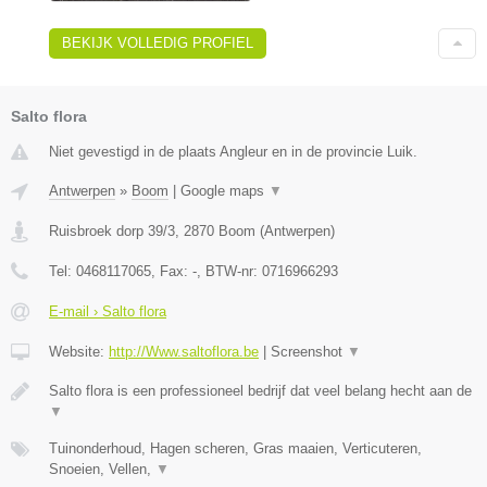
BEKIJK VOLLEDIG PROFIEL
Salto flora
Niet gevestigd in de plaats Angleur en in de provincie Luik.
Antwerpen
»
Boom
|
Google maps
▼
Ruisbroek dorp 39/3
,
2870
Boom
(
Antwerpen
)
Tel:
0468117065
, Fax:
-
, BTW-nr:
0716966293
E-mail › Salto flora
Website:
http://Www.saltoflora.be
|
Screenshot
▼
Salto flora is een professioneel bedrijf dat veel belang hecht aan de
▼
Tuinonderhoud, Hagen scheren, Gras maaien, Verticuteren,
Snoeien, Vellen,
▼