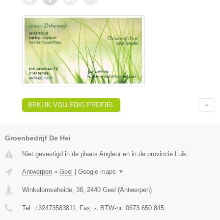
BEKIJK VOLLEDIG PROFIEL
Groenbedrijf De Hei
Niet gevestigd in de plaats Angleur en in de provincie Luik.
Antwerpen
»
Geel
|
Google maps
▼
Winkelomseheide, 38
,
2440
Geel
(
Antwerpen
)
Tel:
+32473583811
, Fax:
-
, BTW-nr:
0673.650.845