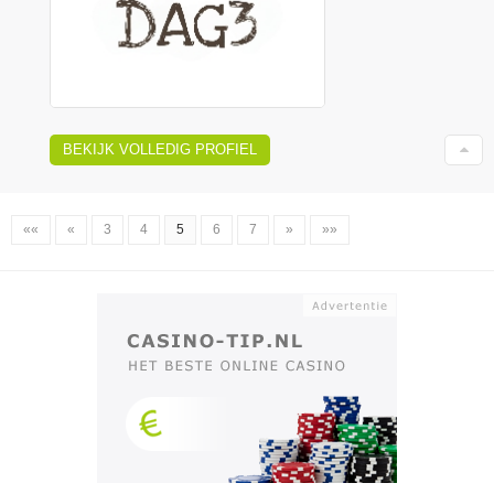
BEKIJK VOLLEDIG PROFIEL
««
«
3
4
5
6
7
»
»»