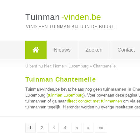
Tuinman
-vinden.be
VIND EEN TUINMAN BIJ U IN DE BUURT!
Nieuws
Zoeken
Contact
U bent nu hier:
Home
»
Luxemburg
»
Chantemelle
Tuinman Chantemelle
Tuinman-vinden.be bevat helaas nog geen
tuinmannen in Cha
Luxemburg (
tuinman Luxemburg
). Voer bovenaan deze pagina u
tuinmannen of ga naar
direct contact met tuinmannen
om via éé
tuinmannen tegelijk. Hieronder worden nu overige resultaten ge
1
2
3
4
5
»
»»