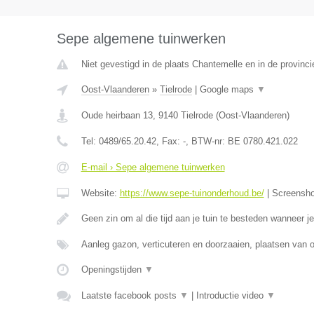
Sepe algemene tuinwerken
Niet gevestigd in de plaats Chantemelle en in de provinc
Oost-Vlaanderen
»
Tielrode
|
Google maps
▼
Oude heirbaan 13
,
9140
Tielrode
(
Oost-Vlaanderen
)
Tel:
0489/65.20.42
, Fax:
-
, BTW-nr:
BE 0780.421.022
E-mail › Sepe algemene tuinwerken
Website:
https://www.sepe-tuinonderhoud.be/
|
Screensh
Geen zin om al die tijd aan je tuin te besteden wanneer 
Aanleg gazon, verticuteren en doorzaaien, plaatsen van
Openingstijden
▼
Laatste facebook posts
▼
|
Introductie video
▼