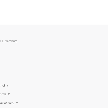
ie Luxemburg.
shot
▼
jn we
▼
raakwerken,
▼