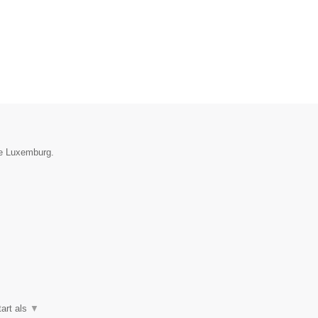
ie Luxemburg.
art als
▼