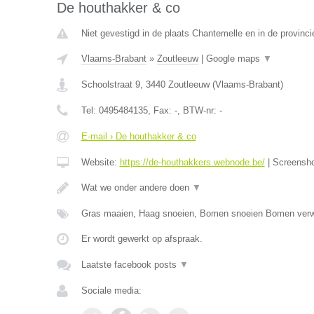
De houthakker & co
Niet gevestigd in de plaats Chantemelle en in de provinc
Vlaams-Brabant
»
Zoutleeuw
|
Google maps
▼
Schoolstraat 9
,
3440
Zoutleeuw
(
Vlaams-Brabant
)
Tel:
0495484135
, Fax:
-
, BTW-nr:
-
E-mail › De houthakker & co
Website:
https://de-houthakkers.webnode.be/
|
Screensh
Wat we onder andere doen
▼
Gras maaien, Haag snoeien, Bomen snoeien Bomen verw
Er wordt gewerkt op afspraak.
Laatste facebook posts
▼
Sociale media: