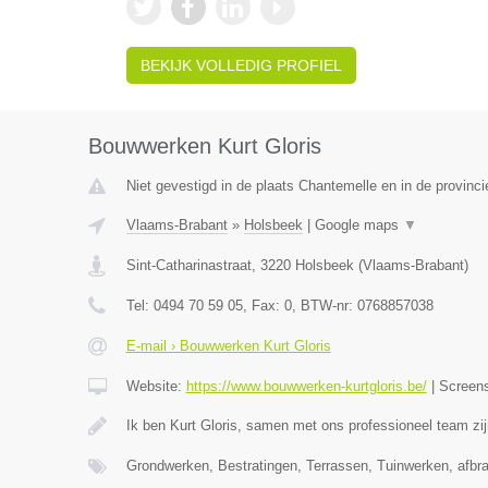
BEKIJK VOLLEDIG PROFIEL
Bouwwerken Kurt Gloris
Niet gevestigd in de plaats Chantemelle en in de provinc
Vlaams-Brabant
»
Holsbeek
|
Google maps
▼
Sint-Catharinastraat
,
3220
Holsbeek
(
Vlaams-Brabant
)
Tel:
0494 70 59 05
, Fax:
0
, BTW-nr:
0768857038
E-mail › Bouwwerken Kurt Gloris
Website:
https://www.bouwwerken-kurtgloris.be/
|
Screen
Ik ben Kurt Gloris, samen met ons professioneel team zi
Grondwerken, Bestratingen, Terrassen, Tuinwerken, afb