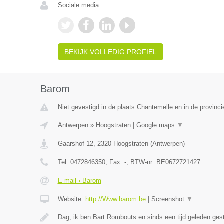
Sociale media:
BEKIJK VOLLEDIG PROFIEL
Barom
Niet gevestigd in de plaats Chantemelle en in de provinc
Antwerpen
»
Hoogstraten
|
Google maps
▼
Gaarshof 12
,
2320
Hoogstraten
(
Antwerpen
)
Tel:
0472846350
, Fax:
-
, BTW-nr:
BE0672721427
E-mail › Barom
Website:
http://Www.barom.be
|
Screenshot
▼
Dag, ik ben Bart Rombouts en sinds een tijd geleden gest