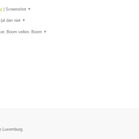
er
|
Screenshot
▼
 (al dan niet
▼
ker, Boom vellen, Boom
▼
ie Luxemburg.