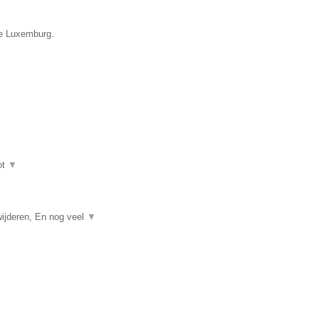
ie Luxemburg.
ot
▼
ijderen, En nog veel
▼