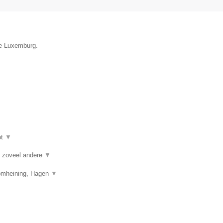
ie Luxemburg.
ot
▼
je zoveel andere
▼
 omheining, Hagen
▼