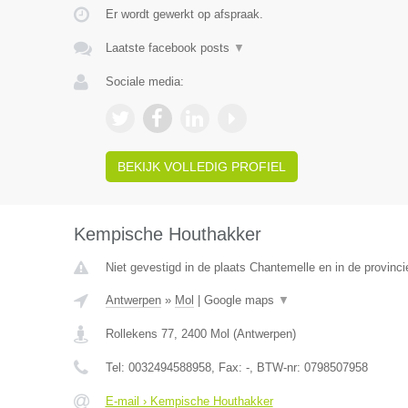
Er wordt gewerkt op afspraak.
Laatste facebook posts
▼
Sociale media:
BEKIJK VOLLEDIG PROFIEL
Kempische Houthakker
Niet gevestigd in de plaats Chantemelle en in de provinc
Antwerpen
»
Mol
|
Google maps
▼
Rollekens 77
,
2400
Mol
(
Antwerpen
)
Tel:
0032494588958
, Fax:
-
, BTW-nr:
0798507958
E-mail › Kempische Houthakker