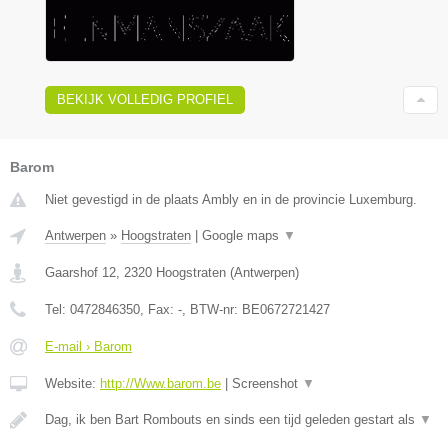
BEKIJK VOLLEDIG PROFIEL
Barom
Niet gevestigd in de plaats Ambly en in de provincie Luxemburg.
Antwerpen
»
Hoogstraten
|
Google maps
▼
Gaarshof 12
,
2320
Hoogstraten
(
Antwerpen
)
Tel:
0472846350
, Fax:
-
, BTW-nr:
BE0672721427
E-mail › Barom
Website:
http://Www.barom.be
|
Screenshot
▼
Dag, ik ben Bart Rombouts en sinds een tijd geleden gestart als
▼