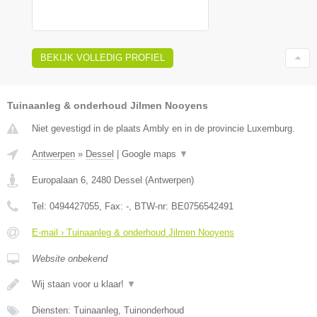
BEKIJK VOLLEDIG PROFIEL
Tuinaanleg & onderhoud Jilmen Nooyens
Niet gevestigd in de plaats Ambly en in de provincie Luxemburg.
Antwerpen
»
Dessel
|
Google maps
▼
Europalaan 6
,
2480
Dessel
(
Antwerpen
)
Tel:
0494427055
, Fax:
-
, BTW-nr:
BE0756542491
E-mail › Tuinaanleg & onderhoud Jilmen Nooyens
Website onbekend
Wij staan voor u klaar!
▼
Diensten: Tuinaanleg, Tuinonderhoud