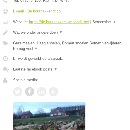
Tel:
0495484135
, Fax:
-
, BTW-nr:
-
E-mail › De houthakker & co
Website:
https://de-houthakkers.webnode.be/
|
Screenshot
▼
Wat we onder andere doen
▼
Gras maaien, Haag snoeien, Bomen snoeien Bomen verwijderen,
En nog veel
▼
Er wordt gewerkt op afspraak.
Laatste facebook posts
▼
Sociale media: