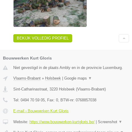
BEKIJK VOLLEDIG PROFIEL
Bouwwerken Kurt Gloris
Niet gevestigd in de plaats Ambly en in de provincie Luxemburg.
Vlaams-Brabant
»
Holsbeek
|
Google maps
▼
Sint-Catharinastraat
,
3220
Holsbeek
(
Vlaams-Brabant
)
Tel:
0494 70 59 05
, Fax:
0
, BTW-nr:
0768857038
E-mail › Bouwwerken Kurt Gloris
Website:
https://www.bouwwerken-kurtgloris.be/
|
Screenshot
▼