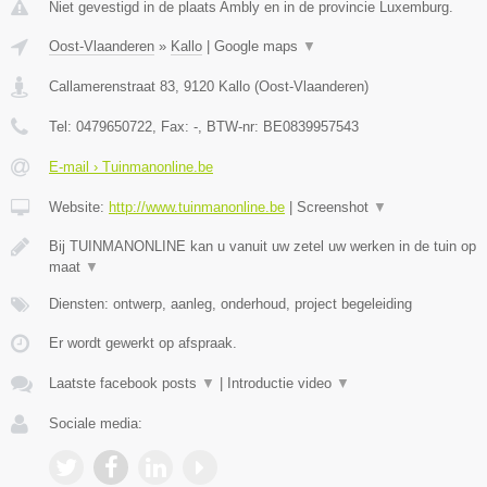
Niet gevestigd in de plaats Ambly en in de provincie Luxemburg.
Oost-Vlaanderen
»
Kallo
|
Google maps
▼
Callamerenstraat 83
,
9120
Kallo
(
Oost-Vlaanderen
)
Tel:
0479650722
, Fax:
-
, BTW-nr:
BE0839957543
E-mail › Tuinmanonline.be
Website:
http://www.tuinmanonline.be
|
Screenshot
▼
Bij TUINMANONLINE kan u vanuit uw zetel uw werken in de tuin op
maat
▼
Diensten: ontwerp, aanleg, onderhoud, project begeleiding
Er wordt gewerkt op afspraak.
Laatste facebook posts
▼
|
Introductie video
▼
Sociale media: