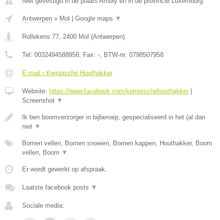
Niet gevestigd in de plaats Ambly en in de provincie Luxemburg.
Antwerpen
»
Mol
|
Google maps
▼
Rollekens 77
,
2400
Mol
(
Antwerpen
)
Tel:
0032494588958
, Fax:
-
, BTW-nr:
0798507958
E-mail › Kempische Houthakker
Website:
https://www.facebook.com/kempischehouthakker
|
Screenshot
▼
Ik ben boomverzorger in bijberoep, gespecialiseerd in het (al dan
niet
▼
Bomen vellen, Bomen snoeien, Bomen kappen, Houthakker, Boom
vellen, Boom
▼
Er wordt gewerkt op afspraak.
Laatste facebook posts
▼
Sociale media: