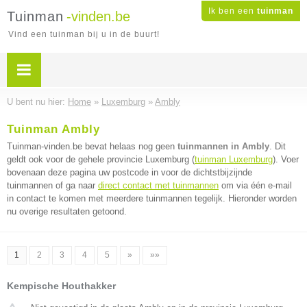
Ik ben een
tuinman
Tuinman
-vinden.be
Vind een tuinman bij u in de buurt!
U bent nu hier:
Home
»
Luxemburg
»
Ambly
Tuinman Ambly
Tuinman-vinden.be bevat helaas nog geen
tuinmannen in Ambly
. Dit
geldt ook voor de gehele provincie Luxemburg (
tuinman Luxemburg
). Voer
bovenaan deze pagina uw postcode in voor de dichtstbijzijnde
tuinmannen of ga naar
direct contact met tuinmannen
om via één e-mail
in contact te komen met meerdere tuinmannen tegelijk. Hieronder worden
nu overige resultaten getoond.
1
2
3
4
5
»
»»
Kempische Houthakker