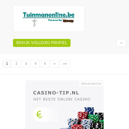
BEKIJK VOLLEDIG PROFIEL
1
2
3
4
5
»
»»