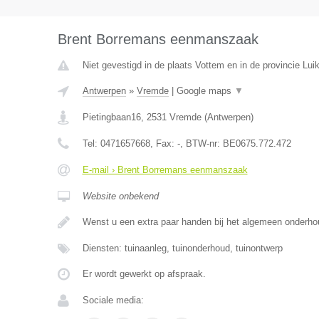
Brent Borremans eenmanszaak
Niet gevestigd in de plaats Vottem en in de provincie Luik
Antwerpen
»
Vremde
|
Google maps
▼
Pietingbaan16
,
2531
Vremde
(
Antwerpen
)
Tel:
0471657668
, Fax:
-
, BTW-nr:
BE0675.772.472
E-mail › Brent Borremans eenmanszaak
Website onbekend
Wenst u een extra paar handen bij het algemeen onderh
Diensten: tuinaanleg, tuinonderhoud, tuinontwerp
Er wordt gewerkt op afspraak.
Sociale media: