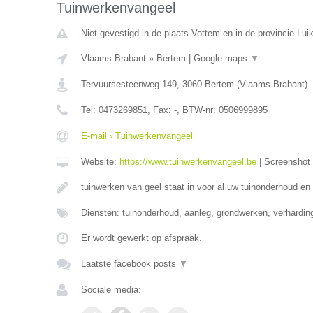
Tuinwerkenvangeel
Niet gevestigd in de plaats Vottem en in de provincie Luik
Vlaams-Brabant
»
Bertem
|
Google maps
▼
Tervuursesteenweg 149
,
3060
Bertem
(
Vlaams-Brabant
)
Tel:
0473269851
, Fax:
-
, BTW-nr:
0506999895
E-mail › Tuinwerkenvangeel
Website:
https://www.tuinwerkenvangeel.be
|
Screenshot
tuinwerken van geel staat in voor al uw tuinonderhoud en
Diensten: tuinonderhoud, aanleg, grondwerken, verhardi
Er wordt gewerkt op afspraak.
Laatste facebook posts
▼
Sociale media: