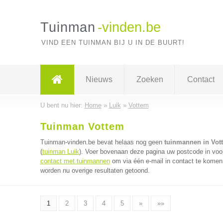
Tuinman
-vinden.be
VIND EEN TUINMAN BIJ U IN DE BUURT!
Nieuws
Zoeken
Contact
U bent nu hier:
Home
»
Luik
»
Vottem
Tuinman Vottem
Tuinman-vinden.be bevat helaas nog geen
tuinmannen in Vot
(
tuinman Luik
). Voer bovenaan deze pagina uw postcode in voor
contact met tuinmannen
om via één e-mail in contact te komen
worden nu overige resultaten getoond.
1
2
3
4
5
»
»»