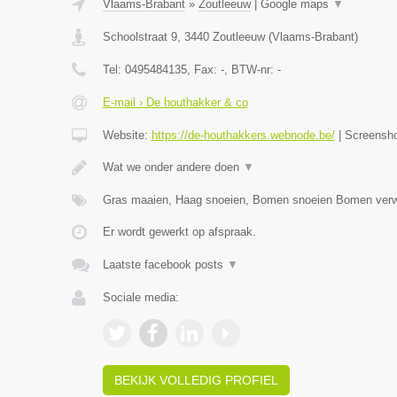
Vlaams-Brabant
»
Zoutleeuw
|
Google maps
▼
Schoolstraat 9
,
3440
Zoutleeuw
(
Vlaams-Brabant
)
Tel:
0495484135
, Fax:
-
, BTW-nr:
-
E-mail › De houthakker & co
Website:
https://de-houthakkers.webnode.be/
|
Screensh
Wat we onder andere doen
▼
Gras maaien, Haag snoeien, Bomen snoeien Bomen verw
Er wordt gewerkt op afspraak.
Laatste facebook posts
▼
Sociale media:
BEKIJK VOLLEDIG PROFIEL