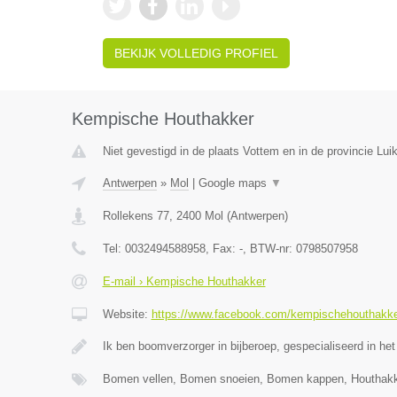
BEKIJK VOLLEDIG PROFIEL
Kempische Houthakker
Niet gevestigd in de plaats Vottem en in de provincie Luik
Antwerpen
»
Mol
|
Google maps
▼
Rollekens 77
,
2400
Mol
(
Antwerpen
)
Tel:
0032494588958
, Fax:
-
, BTW-nr:
0798507958
E-mail › Kempische Houthakker
Website:
https://www.facebook.com/kempischehouthakk
Ik ben boomverzorger in bijberoep, gespecialiseerd in het
Bomen vellen, Bomen snoeien, Bomen kappen, Houthak