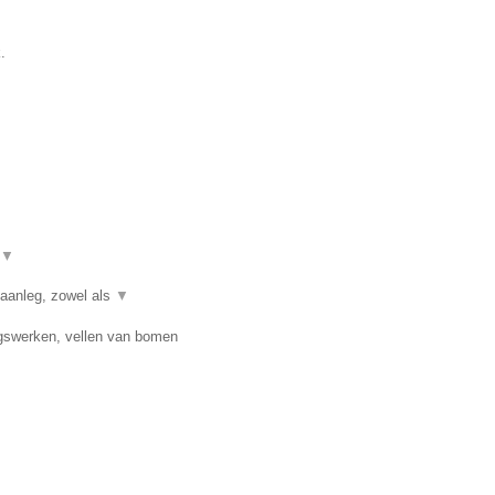
.
▼
 aanleg, zowel als
▼
ngswerken, vellen van bomen