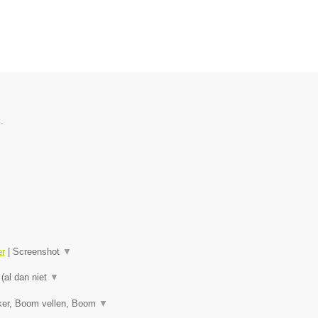
.
er
|
Screenshot
▼
 (al dan niet
▼
ker, Boom vellen, Boom
▼