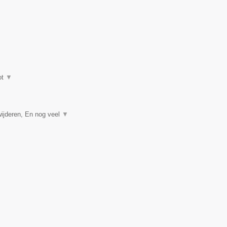
ot
▼
ijderen, En nog veel
▼