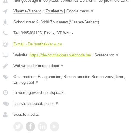
Niet gevestigd in de plaats Voroux lez Liers en in de provincie Luik.
Vlaams-Brabant
»
Zoutleeuw
|
Google maps
▼
Schoolstraat 9
,
3440
Zoutleeuw
(
Vlaams-Brabant
)
Tel:
0495484135
, Fax:
-
, BTW-nr:
-
E-mail › De houthakker & co
Website:
https://de-houthakkers.webnode.be/
|
Screenshot
▼
Wat we onder andere doen
▼
Gras maaien, Haag snoeien, Bomen snoeien Bomen verwijderen,
En nog veel
▼
Er wordt gewerkt op afspraak.
Laatste facebook posts
▼
Sociale media: