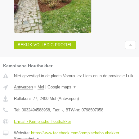
BEKIJK VOLLEDIG PROFIEL
Kempische Houthakker
Niet gevestigd in de plaats Voroux lez Liers en in de provincie Luik.
Antwerpen
»
Mol
|
Google maps
▼
Rollekens 77
,
2400
Mol
(
Antwerpen
)
Tel:
0032494588958
, Fax:
-
, BTW-nr:
0798507958
E-mail › Kempische Houthakker
Website:
https://www.facebook.com/kempischehouthakker
|
Screenshot
▼