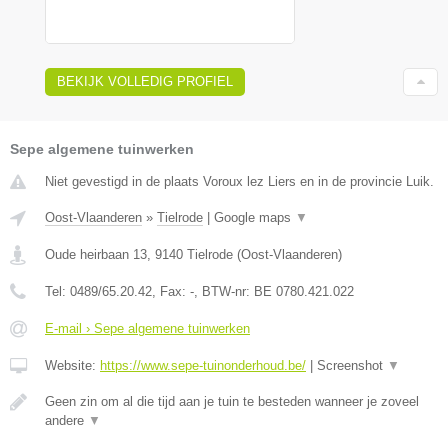
BEKIJK VOLLEDIG PROFIEL
Sepe algemene tuinwerken
Niet gevestigd in de plaats Voroux lez Liers en in de provincie Luik.
Oost-Vlaanderen
»
Tielrode
|
Google maps
▼
Oude heirbaan 13
,
9140
Tielrode
(
Oost-Vlaanderen
)
Tel:
0489/65.20.42
, Fax:
-
, BTW-nr:
BE 0780.421.022
E-mail › Sepe algemene tuinwerken
Website:
https://www.sepe-tuinonderhoud.be/
|
Screenshot
▼
Geen zin om al die tijd aan je tuin te besteden wanneer je zoveel
andere
▼