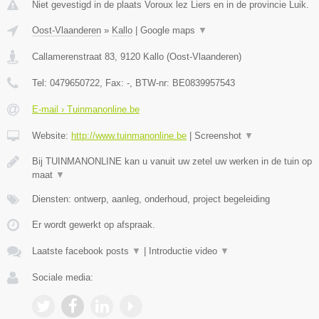
Niet gevestigd in de plaats Voroux lez Liers en in de provincie Luik.
Oost-Vlaanderen
»
Kallo
|
Google maps
▼
Callamerenstraat 83
,
9120
Kallo
(
Oost-Vlaanderen
)
Tel:
0479650722
, Fax:
-
, BTW-nr:
BE0839957543
E-mail › Tuinmanonline.be
Website:
http://www.tuinmanonline.be
|
Screenshot
▼
Bij TUINMANONLINE kan u vanuit uw zetel uw werken in de tuin op
maat
▼
Diensten: ontwerp, aanleg, onderhoud, project begeleiding
Er wordt gewerkt op afspraak.
Laatste facebook posts
▼
|
Introductie video
▼
Sociale media: