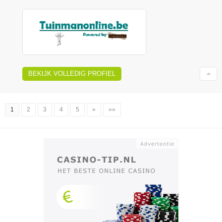
BEKIJK VOLLEDIG PROFIEL
1
2
3
4
5
»
»»