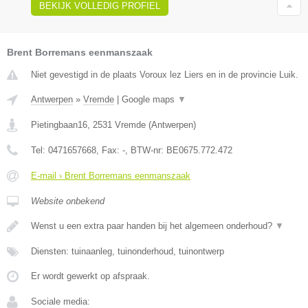
BEKIJK VOLLEDIG PROFIEL
Brent Borremans eenmanszaak
Niet gevestigd in de plaats Voroux lez Liers en in de provincie Luik.
Antwerpen
»
Vremde
|
Google maps
▼
Pietingbaan16
,
2531
Vremde
(
Antwerpen
)
Tel:
0471657668
, Fax:
-
, BTW-nr:
BE0675.772.472
E-mail › Brent Borremans eenmanszaak
Website onbekend
Wenst u een extra paar handen bij het algemeen onderhoud?
▼
Diensten: tuinaanleg, tuinonderhoud, tuinontwerp
Er wordt gewerkt op afspraak.
Sociale media: