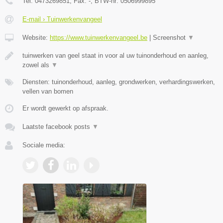
Tel:
0473269851
, Fax:
-
, BTW-nr:
0506999895
E-mail › Tuinwerkenvangeel
Website:
https://www.tuinwerkenvangeel.be
|
Screenshot
▼
tuinwerken van geel staat in voor al uw tuinonderhoud en aanleg,
zowel als
▼
Diensten: tuinonderhoud, aanleg, grondwerken, verhardingswerken,
vellen van bomen
Er wordt gewerkt op afspraak.
Laatste facebook posts
▼
Sociale media: