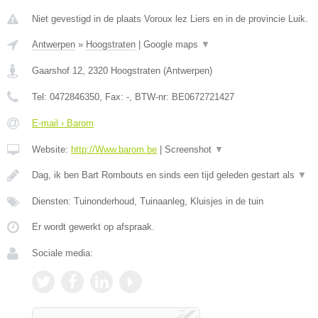
Niet gevestigd in de plaats Voroux lez Liers en in de provincie Luik.
Antwerpen
»
Hoogstraten
|
Google maps
▼
Gaarshof 12
,
2320
Hoogstraten
(
Antwerpen
)
Tel:
0472846350
, Fax:
-
, BTW-nr:
BE0672721427
E-mail › Barom
Website:
http://Www.barom.be
|
Screenshot
▼
Dag, ik ben Bart Rombouts en sinds een tijd geleden gestart als
▼
Diensten: Tuinonderhoud, Tuinaanleg, Kluisjes in de tuin
Er wordt gewerkt op afspraak.
Sociale media: