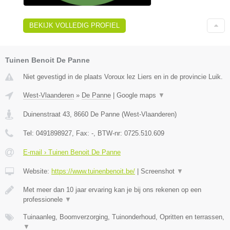
BEKIJK VOLLEDIG PROFIEL
Tuinen Benoit De Panne
Niet gevestigd in de plaats Voroux lez Liers en in de provincie Luik.
West-Vlaanderen
»
De Panne
|
Google maps
▼
Duinenstraat 43
,
8660
De Panne
(
West-Vlaanderen
)
Tel:
0491898927
, Fax:
-
, BTW-nr:
0725.510.609
E-mail › Tuinen Benoit De Panne
Website:
https://www.tuinenbenoit.be/
|
Screenshot
▼
Met meer dan 10 jaar ervaring kan je bij ons rekenen op een
professionele
▼
Tuinaanleg, Boomverzorging, Tuinonderhoud, Opritten en terrassen,
▼