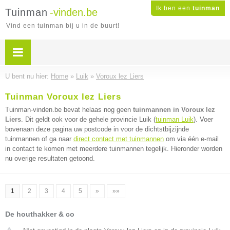
Ik ben een
tuinman
Tuinman
-vinden.be
Vind een tuinman bij u in de buurt!
U bent nu hier:
Home
»
Luik
»
Voroux lez Liers
Tuinman Voroux lez Liers
Tuinman-vinden.be bevat helaas nog geen
tuinmannen in Voroux lez
Liers
. Dit geldt ook voor de gehele provincie Luik (
tuinman Luik
). Voer
bovenaan deze pagina uw postcode in voor de dichtstbijzijnde
tuinmannen of ga naar
direct contact met tuinmannen
om via één e-mail
in contact te komen met meerdere tuinmannen tegelijk. Hieronder worden
nu overige resultaten getoond.
1
2
3
4
5
»
»»
De houthakker & co