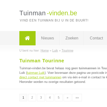
Tuinman
-vinden.be
VIND EEN TUINMAN BIJ U IN DE BUURT!
Nieuws
Zoeken
Contact
U bent nu hier:
Home
»
Luik
»
Tourinne
Tuinman Tourinne
Tuinman-vinden.be bevat helaas nog geen
tuinmannen in Tou
Luik (
tuinman Luik
). Voer bovenaan deze pagina uw postcode in 
direct contact met tuinmannen
om via één e-mail in contact te
Hieronder worden nu overige resultaten getoond.
1
2
3
4
5
»
»»