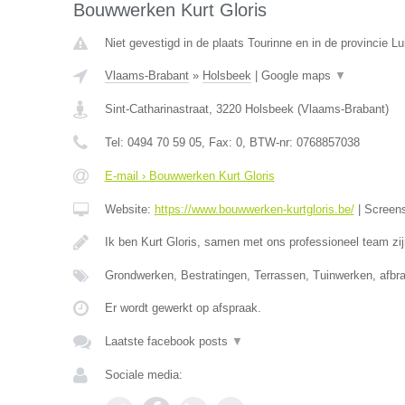
Bouwwerken Kurt Gloris
Niet gevestigd in de plaats Tourinne en in de provincie Lu
Vlaams-Brabant
»
Holsbeek
|
Google maps
▼
Sint-Catharinastraat
,
3220
Holsbeek
(
Vlaams-Brabant
)
Tel:
0494 70 59 05
, Fax:
0
, BTW-nr:
0768857038
E-mail › Bouwwerken Kurt Gloris
Website:
https://www.bouwwerken-kurtgloris.be/
|
Screen
Ik ben Kurt Gloris, samen met ons professioneel team zi
Grondwerken, Bestratingen, Terrassen, Tuinwerken, afb
Er wordt gewerkt op afspraak.
Laatste facebook posts
▼
Sociale media: