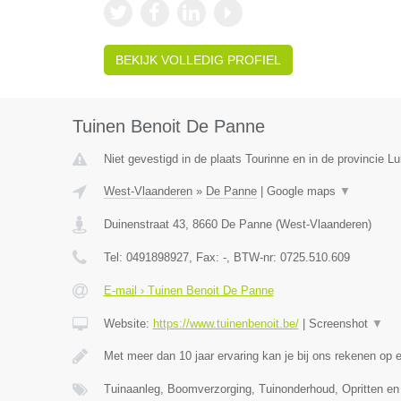
BEKIJK VOLLEDIG PROFIEL
Tuinen Benoit De Panne
Niet gevestigd in de plaats Tourinne en in de provincie Lu
West-Vlaanderen
»
De Panne
|
Google maps
▼
Duinenstraat 43
,
8660
De Panne
(
West-Vlaanderen
)
Tel:
0491898927
, Fax:
-
, BTW-nr:
0725.510.609
E-mail › Tuinen Benoit De Panne
Website:
https://www.tuinenbenoit.be/
|
Screenshot
▼
Met meer dan 10 jaar ervaring kan je bij ons rekenen op 
Tuinaanleg, Boomverzorging, Tuinonderhoud, Opritten en