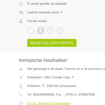
Er wordt gewerkt op afspraak.
Laatste facebook posts
▼
Sociale media:
BEKIJK VOLLEDIG PROFIEL
Kempische Houthakker
Niet gevestigd in de plaats Tourinne en in de provincie Lu
Antwerpen
»
Mol
|
Google maps
▼
Rollekens 77
,
2400
Mol
(
Antwerpen
)
Tel:
0032494588958
, Fax:
-
, BTW-nr:
0798507958
E-mail › Kempische Houthakker