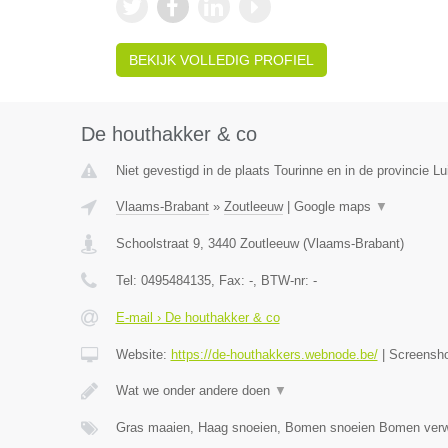
BEKIJK VOLLEDIG PROFIEL
De houthakker & co
Niet gevestigd in de plaats Tourinne en in de provincie Lu
Vlaams-Brabant
»
Zoutleeuw
|
Google maps
▼
Schoolstraat 9
,
3440
Zoutleeuw
(
Vlaams-Brabant
)
Tel:
0495484135
, Fax:
-
, BTW-nr:
-
E-mail › De houthakker & co
Website:
https://de-houthakkers.webnode.be/
|
Screensh
Wat we onder andere doen
▼
Gras maaien, Haag snoeien, Bomen snoeien Bomen verw