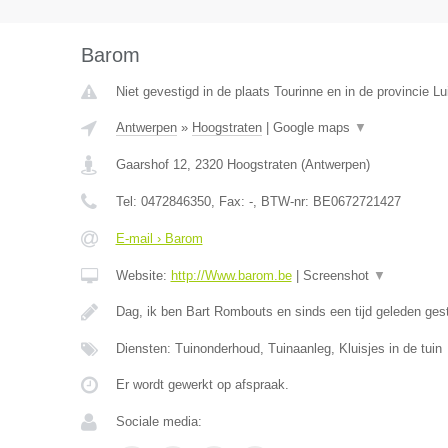
Barom
Niet gevestigd in de plaats Tourinne en in de provincie Lu
Antwerpen
»
Hoogstraten
|
Google maps
▼
Gaarshof 12
,
2320
Hoogstraten
(
Antwerpen
)
Tel:
0472846350
, Fax:
-
, BTW-nr:
BE0672721427
E-mail › Barom
Website:
http://Www.barom.be
|
Screenshot
▼
Dag, ik ben Bart Rombouts en sinds een tijd geleden gest
Diensten: Tuinonderhoud, Tuinaanleg, Kluisjes in de tuin
Er wordt gewerkt op afspraak.
Sociale media: