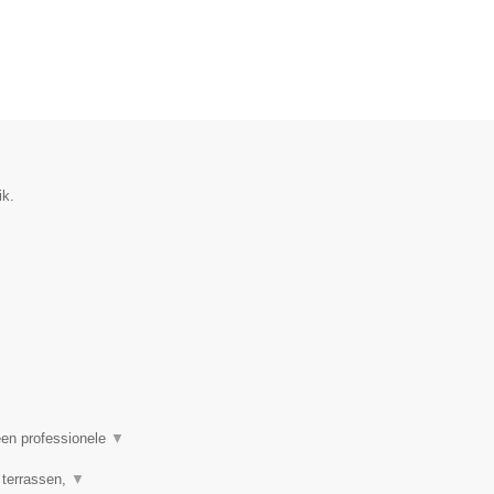
ik.
een professionele
▼
 terrassen,
▼