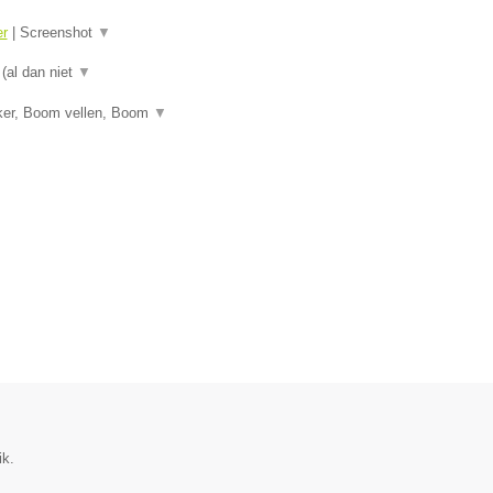
er
|
Screenshot
▼
 (al dan niet
▼
ker, Boom vellen, Boom
▼
ik.