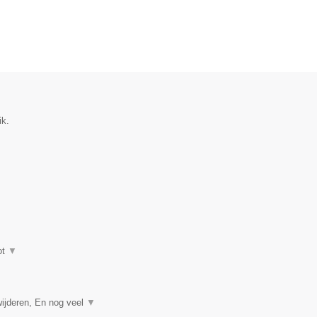
ik.
ot
▼
ijderen, En nog veel
▼