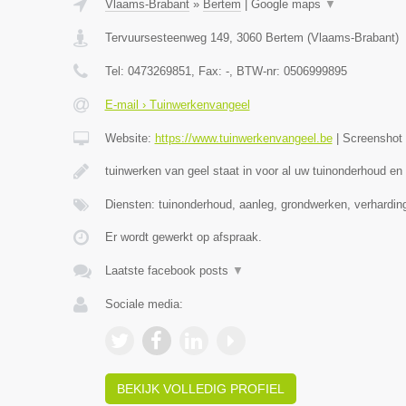
Vlaams-Brabant
»
Bertem
|
Google maps
▼
Tervuursesteenweg 149
,
3060
Bertem
(
Vlaams-Brabant
)
Tel:
0473269851
, Fax:
-
, BTW-nr:
0506999895
E-mail › Tuinwerkenvangeel
Website:
https://www.tuinwerkenvangeel.be
|
Screenshot
tuinwerken van geel staat in voor al uw tuinonderhoud en
Diensten: tuinonderhoud, aanleg, grondwerken, verhardi
Er wordt gewerkt op afspraak.
Laatste facebook posts
▼
Sociale media:
BEKIJK VOLLEDIG PROFIEL