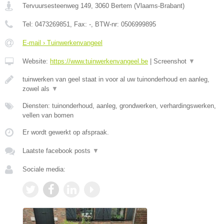
Tervuursesteenweg 149
,
3060
Bertem
(
Vlaams-Brabant
)
Tel:
0473269851
, Fax:
-
, BTW-nr:
0506999895
E-mail › Tuinwerkenvangeel
Website:
https://www.tuinwerkenvangeel.be
|
Screenshot
▼
tuinwerken van geel staat in voor al uw tuinonderhoud en aanleg,
zowel als
▼
Diensten: tuinonderhoud, aanleg, grondwerken, verhardingswerken,
vellen van bomen
Er wordt gewerkt op afspraak.
Laatste facebook posts
▼
Sociale media: