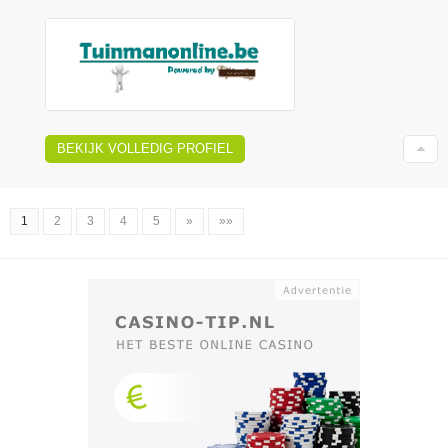
BEKIJK VOLLEDIG PROFIEL
1
2
3
4
5
»
»»