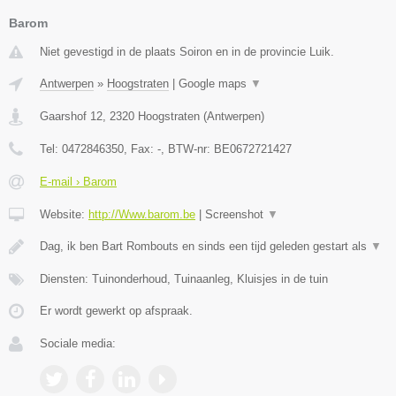
Barom
Niet gevestigd in de plaats Soiron en in de provincie Luik.
Antwerpen
»
Hoogstraten
|
Google maps
▼
Gaarshof 12
,
2320
Hoogstraten
(
Antwerpen
)
Tel:
0472846350
, Fax:
-
, BTW-nr:
BE0672721427
E-mail › Barom
Website:
http://Www.barom.be
|
Screenshot
▼
Dag, ik ben Bart Rombouts en sinds een tijd geleden gestart als
▼
Diensten: Tuinonderhoud, Tuinaanleg, Kluisjes in de tuin
Er wordt gewerkt op afspraak.
Sociale media: