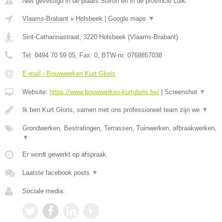
Niet gevestigd in de plaats Soiron en in de provincie Luik.
Vlaams-Brabant
»
Holsbeek
|
Google maps
▼
Sint-Catharinastraat
,
3220
Holsbeek
(
Vlaams-Brabant
)
Tel:
0494 70 59 05
, Fax:
0
, BTW-nr:
0768857038
E-mail › Bouwwerken Kurt Gloris
Website:
https://www.bouwwerken-kurtgloris.be/
|
Screenshot
▼
Ik ben Kurt Gloris, samen met ons professioneel team zijn we
▼
Grondwerken, Bestratingen, Terrassen, Tuinwerken, afbraakwerken,
▼
Er wordt gewerkt op afspraak.
Laatste facebook posts
▼
Sociale media: