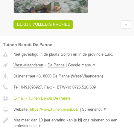
BEKIJK VOLLEDIG PROFIEL
Tuinen Benoit De Panne
Niet gevestigd in de plaats Soiron en in de provincie Luik.
West-Vlaanderen
»
De Panne
|
Google maps
▼
Duinenstraat 43
,
8660
De Panne
(
West-Vlaanderen
)
Tel:
0491898927
, Fax:
-
, BTW-nr:
0725.510.609
E-mail › Tuinen Benoit De Panne
Website:
https://www.tuinenbenoit.be/
|
Screenshot
▼
Met meer dan 10 jaar ervaring kan je bij ons rekenen op een
professionele
▼