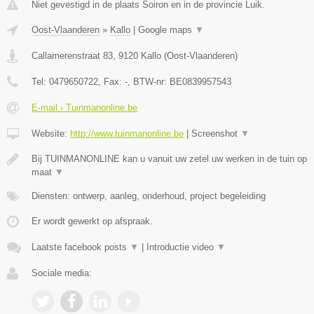
Niet gevestigd in de plaats Soiron en in de provincie Luik.
Oost-Vlaanderen
»
Kallo
|
Google maps
▼
Callamerenstraat 83
,
9120
Kallo
(
Oost-Vlaanderen
)
Tel:
0479650722
, Fax:
-
, BTW-nr:
BE0839957543
E-mail › Tuinmanonline.be
Website:
http://www.tuinmanonline.be
|
Screenshot
▼
Bij TUINMANONLINE kan u vanuit uw zetel uw werken in de tuin op
maat
▼
Diensten: ontwerp, aanleg, onderhoud, project begeleiding
Er wordt gewerkt op afspraak.
Laatste facebook posts
▼
|
Introductie video
▼
Sociale media: