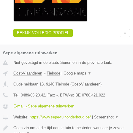
BEKIJK VOLLEDIG PROFIEL
Sepe algemene tuinwerken
Niet gevestigd in de plaats Soiron en in de provincie Luik.
Oost-Vlaanderen
»
Tielrode
|
Google maps
▼
Oude heirbaan 13
,
9140
Tielrode
(
Oost-Vlaanderen
)
Tel:
0489/65.20.42
, Fax:
-
, BTW-nr:
BE 0780.421.022
E-mail › Sepe algemene tuinwerken
Website:
https://www.sepe-tuinonderhoud.be/
|
Screenshot
▼
Geen zin om al die tijd aan je tuin te besteden wanneer je zoveel