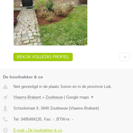
BEKIJK VOLLEDIG PROFIEL
De houthakker & co
Niet gevestigd in de plaats Soiron en in de provincie Luik.
Vlaams-Brabant
»
Zoutleeuw
|
Google maps
▼
Schoolstraat 9
,
3440
Zoutleeuw
(
Vlaams-Brabant
)
Tel:
0495484135
, Fax:
-
, BTW-nr:
-
E-mail › De houthakker & co