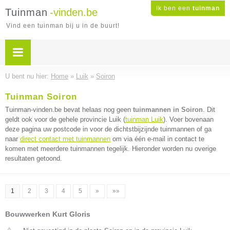
Ik ben een
tuinman
Tuinman
-vinden.be
Vind een tuinman bij u in de buurt!
U bent nu hier:
Home
»
Luik
»
Soiron
Tuinman Soiron
Tuinman-vinden.be bevat helaas nog geen
tuinmannen in Soiron
. Dit
geldt ook voor de gehele provincie Luik (
tuinman Luik
). Voer bovenaan
deze pagina uw postcode in voor de dichtstbijzijnde tuinmannen of ga
naar
direct contact met tuinmannen
om via één e-mail in contact te
komen met meerdere tuinmannen tegelijk. Hieronder worden nu overige
resultaten getoond.
1
2
3
4
5
»
»»
Bouwwerken Kurt Gloris