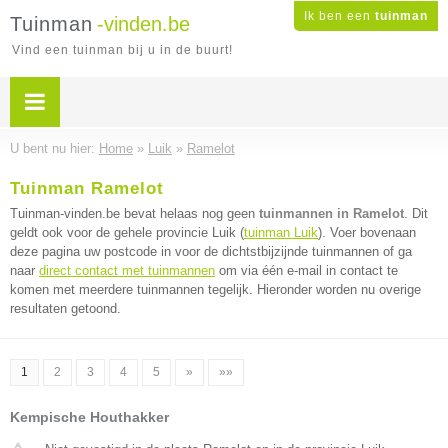
Ik ben een
tuinman
Tuinman
-vinden.be
Vind een tuinman bij u in de buurt!
U bent nu hier:
Home
»
Luik
»
Ramelot
Tuinman Ramelot
Tuinman-vinden.be bevat helaas nog geen
tuinmannen in Ramelot
. Dit
geldt ook voor de gehele provincie Luik (
tuinman Luik
). Voer bovenaan
deze pagina uw postcode in voor de dichtstbijzijnde tuinmannen of ga
naar
direct contact met tuinmannen
om via één e-mail in contact te
komen met meerdere tuinmannen tegelijk. Hieronder worden nu overige
resultaten getoond.
1
2
3
4
5
»
»»
Kempische Houthakker