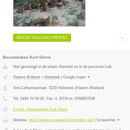
BEKIJK VOLLEDIG PROFIEL
Bouwwerken Kurt Gloris
Niet gevestigd in de plaats Ramelot en in de provincie Luik.
Vlaams-Brabant
»
Holsbeek
|
Google maps
▼
Sint-Catharinastraat
,
3220
Holsbeek
(
Vlaams-Brabant
)
Tel:
0494 70 59 05
, Fax:
0
, BTW-nr:
0768857038
E-mail › Bouwwerken Kurt Gloris
Website:
https://www.bouwwerken-kurtgloris.be/
|
Screenshot
▼