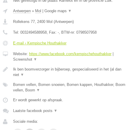
Niet gevestigd in de plaats Ramelot en in de provincie Luik.
Antwerpen
»
Mol
|
Google maps
▼
Rollekens 77
,
2400
Mol
(
Antwerpen
)
Tel:
0032494588958
, Fax:
-
, BTW-nr:
0798507958
E-mail › Kempische Houthakker
Website:
https://www.facebook.com/kempischehouthakker
|
Screenshot
▼
Ik ben boomverzorger in bijberoep, gespecialiseerd in het (al dan
niet
▼
Bomen vellen, Bomen snoeien, Bomen kappen, Houthakker, Boom
vellen, Boom
▼
Er wordt gewerkt op afspraak.
Laatste facebook posts
▼
Sociale media: