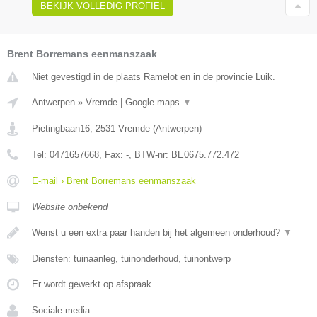
BEKIJK VOLLEDIG PROFIEL
Brent Borremans eenmanszaak
Niet gevestigd in de plaats Ramelot en in de provincie Luik.
Antwerpen
»
Vremde
|
Google maps
▼
Pietingbaan16
,
2531
Vremde
(
Antwerpen
)
Tel:
0471657668
, Fax:
-
, BTW-nr:
BE0675.772.472
E-mail › Brent Borremans eenmanszaak
Website onbekend
Wenst u een extra paar handen bij het algemeen onderhoud?
▼
Diensten: tuinaanleg, tuinonderhoud, tuinontwerp
Er wordt gewerkt op afspraak.
Sociale media: