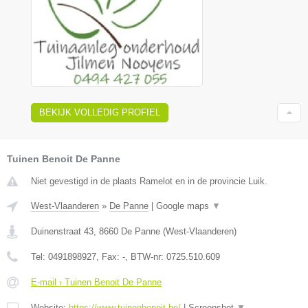
BEKIJK VOLLEDIG PROFIEL
Tuinen Benoit De Panne
Niet gevestigd in de plaats Ramelot en in de provincie Luik.
West-Vlaanderen
»
De Panne
|
Google maps
▼
Duinenstraat 43
,
8660
De Panne
(
West-Vlaanderen
)
Tel:
0491898927
, Fax:
-
, BTW-nr:
0725.510.609
E-mail › Tuinen Benoit De Panne
Website:
https://www.tuinenbenoit.be/
|
Screenshot
▼