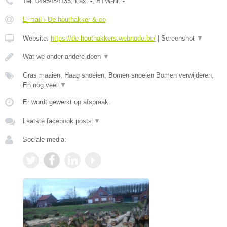
Tel:
0495484135
, Fax:
-
, BTW-nr:
-
E-mail › De houthakker & co
Website:
https://de-houthakkers.webnode.be/
|
Screenshot
▼
Wat we onder andere doen
▼
Gras maaien, Haag snoeien, Bomen snoeien Bomen verwijderen,
En nog veel
▼
Er wordt gewerkt op afspraak.
Laatste facebook posts
▼
Sociale media: