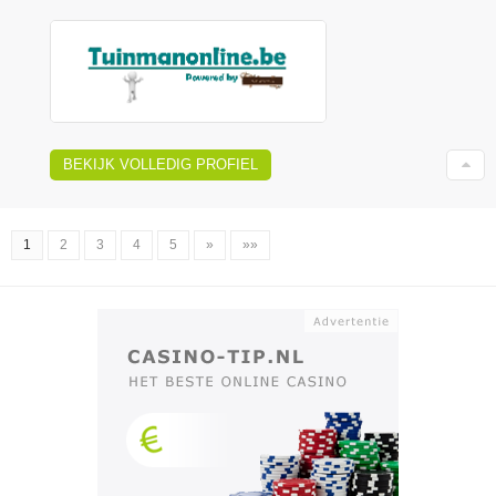
BEKIJK VOLLEDIG PROFIEL
1
2
3
4
5
»
»»