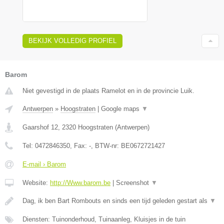
BEKIJK VOLLEDIG PROFIEL
Barom
Niet gevestigd in de plaats Ramelot en in de provincie Luik.
Antwerpen
»
Hoogstraten
|
Google maps
▼
Gaarshof 12
,
2320
Hoogstraten
(
Antwerpen
)
Tel:
0472846350
, Fax:
-
, BTW-nr:
BE0672721427
E-mail › Barom
Website:
http://Www.barom.be
|
Screenshot
▼
Dag, ik ben Bart Rombouts en sinds een tijd geleden gestart als
▼
Diensten: Tuinonderhoud, Tuinaanleg, Kluisjes in de tuin