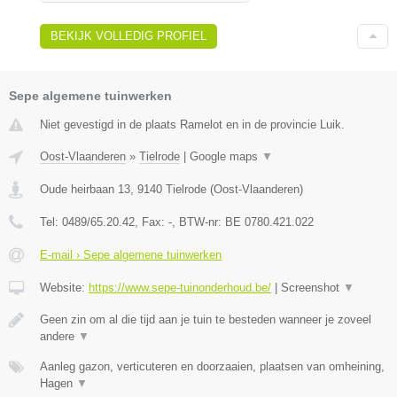
BEKIJK VOLLEDIG PROFIEL
Sepe algemene tuinwerken
Niet gevestigd in de plaats Ramelot en in de provincie Luik.
Oost-Vlaanderen
»
Tielrode
|
Google maps
▼
Oude heirbaan 13
,
9140
Tielrode
(
Oost-Vlaanderen
)
Tel:
0489/65.20.42
, Fax:
-
, BTW-nr:
BE 0780.421.022
E-mail › Sepe algemene tuinwerken
Website:
https://www.sepe-tuinonderhoud.be/
|
Screenshot
▼
Geen zin om al die tijd aan je tuin te besteden wanneer je zoveel
andere
▼
Aanleg gazon, verticuteren en doorzaaien, plaatsen van omheining,
Hagen
▼