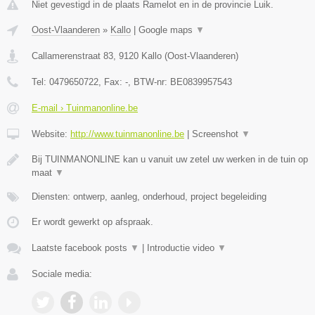
Niet gevestigd in de plaats Ramelot en in de provincie Luik.
Oost-Vlaanderen
»
Kallo
|
Google maps
▼
Callamerenstraat 83
,
9120
Kallo
(
Oost-Vlaanderen
)
Tel:
0479650722
, Fax:
-
, BTW-nr:
BE0839957543
E-mail › Tuinmanonline.be
Website:
http://www.tuinmanonline.be
|
Screenshot
▼
Bij TUINMANONLINE kan u vanuit uw zetel uw werken in de tuin op
maat
▼
Diensten: ontwerp, aanleg, onderhoud, project begeleiding
Er wordt gewerkt op afspraak.
Laatste facebook posts
▼
|
Introductie video
▼
Sociale media: