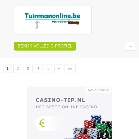
BEKIJK VOLLEDIG PROFIEL
1
2
3
4
5
»
»»