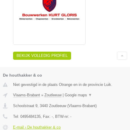
BEKIJK VOLLEDIG PROFIEL
De houthakker & co
Niet gevestigd in de plaats Otrange en in de provincie Luik.
Vlaams-Brabant
»
Zoutleeuw
|
Google maps
▼
Schoolstraat 9
,
3440
Zoutleeuw
(
Vlaams-Brabant
)
Tel:
0495484135
, Fax:
-
, BTW-nr:
-
E-mail › De houthakker & co