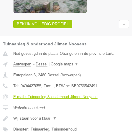
BEKIJK VOLLEDIG PROFIEL
Tuinaanleg & onderhoud Jilmen Nooyens
Niet gevestigd in de plaats Otrange en in de provincie Luik.
Antwerpen
»
Dessel
|
Google maps
▼
Europalaan 6
,
2480
Dessel
(
Antwerpen
)
Tel:
0494427055
, Fax:
-
, BTW-nr:
BE0756542491
E-mail › Tuinaanleg & onderhoud Jilmen Nooyens
Website onbekend
Wij staan voor u klaar!
▼
Diensten: Tuinaanleg, Tuinonderhoud