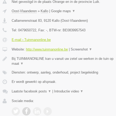
Niet gevestigd in de plaats Otrange en in de provincie Luik.
Oost-Vlaanderen
»
Kallo
|
Google maps
▼
Callamerenstraat 83
,
9120
Kallo
(
Oost-Vlaanderen
)
Tel:
0479650722
, Fax:
-
, BTW-nr:
BE0839957543
E-mail › Tuinmanonline.be
Website:
http://www.tuinmanonline.be
|
Screenshot
▼
Bij TUINMANONLINE kan u vanuit uw zetel uw werken in de tuin op
maat
▼
Diensten: ontwerp, aanleg, onderhoud, project begeleiding
Er wordt gewerkt op afspraak.
Laatste facebook posts
▼
|
Introductie video
▼
Sociale media: