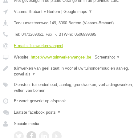
Niet gevestigd in de plaats Otrange en in de provincie Luik.
Vlaams-Brabant
»
Bertem
|
Google maps
▼
Tervuursesteenweg 149
,
3060
Bertem
(
Vlaams-Brabant
)
Tel:
0473269851
, Fax:
-
, BTW-nr:
0506999895
E-mail › Tuinwerkenvangeel
Website:
https://www.tuinwerkenvangeel.be
|
Screenshot
▼
tuinwerken van geel staat in voor al uw tuinonderhoud en aanleg,
zowel als
▼
Diensten: tuinonderhoud, aanleg, grondwerken, verhardingswerken,
vellen van bomen
Er wordt gewerkt op afspraak.
Laatste facebook posts
▼
Sociale media: