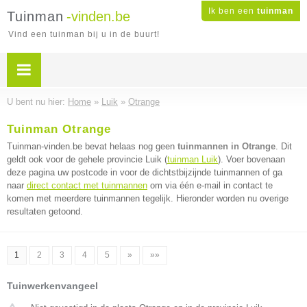
Ik ben een
tuinman
Tuinman
-vinden.be
Vind een tuinman bij u in de buurt!
U bent nu hier:
Home
»
Luik
»
Otrange
Tuinman Otrange
Tuinman-vinden.be bevat helaas nog geen
tuinmannen in Otrange
. Dit
geldt ook voor de gehele provincie Luik (
tuinman Luik
). Voer bovenaan
deze pagina uw postcode in voor de dichtstbijzijnde tuinmannen of ga
naar
direct contact met tuinmannen
om via één e-mail in contact te
komen met meerdere tuinmannen tegelijk. Hieronder worden nu overige
resultaten getoond.
1
2
3
4
5
»
»»
Tuinwerkenvangeel