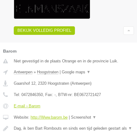
BEKIJK VOLLEDIG PROFIEL
Barom
Niet gevestigd in de plaats Otrange en in de provincie Luik.
Antwerpen
»
Hoogstraten
|
Google maps
▼
Gaarshof 12
,
2320
Hoogstraten
(
Antwerpen
)
Tel:
0472846350
, Fax:
-
, BTW-nr:
BE0672721427
E-mail › Barom
Website:
http://Www.barom.be
|
Screenshot
▼
Dag, ik ben Bart Rombouts en sinds een tijd geleden gestart als
▼