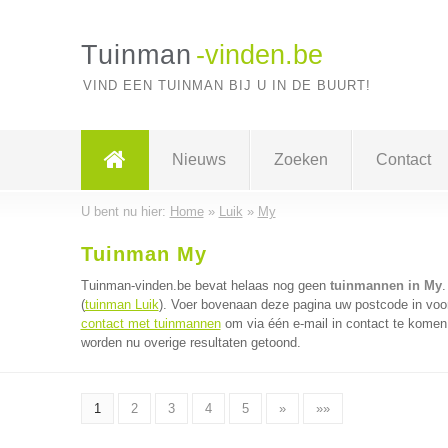
Tuinman
-vinden.be
VIND EEN TUINMAN BIJ U IN DE BUURT!
Nieuws
Zoeken
Contact
U bent nu hier:
Home
»
Luik
»
My
Tuinman My
Tuinman-vinden.be bevat helaas nog geen
tuinmannen in My
.
(
tuinman Luik
). Voer bovenaan deze pagina uw postcode in voor
contact met tuinmannen
om via één e-mail in contact te komen
worden nu overige resultaten getoond.
1
2
3
4
5
»
»»