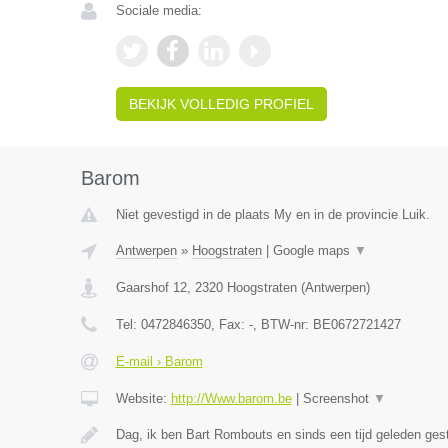
Sociale media:
BEKIJK VOLLEDIG PROFIEL
Barom
Niet gevestigd in de plaats My en in de provincie Luik.
Antwerpen
»
Hoogstraten
|
Google maps
▼
Gaarshof 12
,
2320
Hoogstraten
(
Antwerpen
)
Tel:
0472846350
, Fax:
-
, BTW-nr:
BE0672721427
E-mail › Barom
Website:
http://Www.barom.be
|
Screenshot
▼
Dag, ik ben Bart Rombouts en sinds een tijd geleden gest