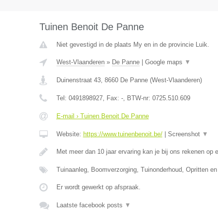
Tuinen Benoit De Panne
Niet gevestigd in de plaats My en in de provincie Luik.
West-Vlaanderen
»
De Panne
|
Google maps
▼
Duinenstraat 43
,
8660
De Panne
(
West-Vlaanderen
)
Tel:
0491898927
, Fax:
-
, BTW-nr:
0725.510.609
E-mail › Tuinen Benoit De Panne
Website:
https://www.tuinenbenoit.be/
|
Screenshot
▼
Met meer dan 10 jaar ervaring kan je bij ons rekenen op 
Tuinaanleg, Boomverzorging, Tuinonderhoud, Opritten en
Er wordt gewerkt op afspraak.
Laatste facebook posts
▼