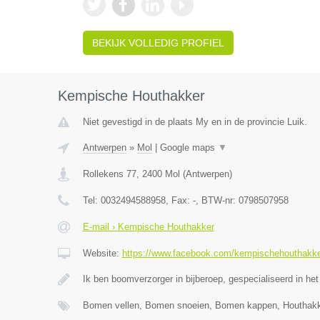
BEKIJK VOLLEDIG PROFIEL
Kempische Houthakker
Niet gevestigd in de plaats My en in de provincie Luik.
Antwerpen
»
Mol
|
Google maps
▼
Rollekens 77
,
2400
Mol
(
Antwerpen
)
Tel:
0032494588958
, Fax:
-
, BTW-nr:
0798507958
E-mail › Kempische Houthakker
Website:
https://www.facebook.com/kempischehouthakk
Ik ben boomverzorger in bijberoep, gespecialiseerd in het
Bomen vellen, Bomen snoeien, Bomen kappen, Houthak