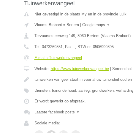
Tuinwerkenvangeel
Niet gevestigd in de plaats My en in de provincie Luik.
Vlaams-Brabant
»
Bertem
|
Google maps
▼
Tervuursesteenweg 149
,
3060
Bertem
(
Vlaams-Brabant
)
Tel:
0473269851
, Fax:
-
, BTW-nr:
0506999895
E-mail › Tuinwerkenvangeel
Website:
https://www.tuinwerkenvangeel.be
|
Screenshot
tuinwerken van geel staat in voor al uw tuinonderhoud en
Diensten: tuinonderhoud, aanleg, grondwerken, verhardi
Er wordt gewerkt op afspraak.
Laatste facebook posts
▼
Sociale media: