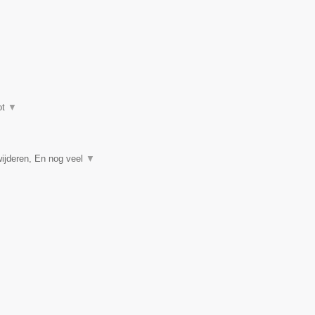
ot
▼
ijderen, En nog veel
▼