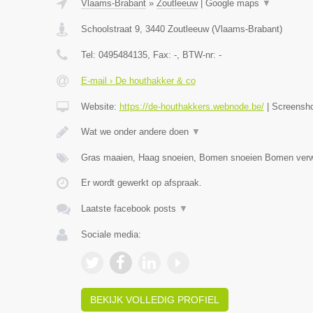
Vlaams-Brabant
»
Zoutleeuw
|
Google maps
▼
Schoolstraat 9
,
3440
Zoutleeuw
(
Vlaams-Brabant
)
Tel:
0495484135
, Fax:
-
, BTW-nr:
-
E-mail › De houthakker & co
Website:
https://de-houthakkers.webnode.be/
|
Screensh
Wat we onder andere doen
▼
Gras maaien, Haag snoeien, Bomen snoeien Bomen verw
Er wordt gewerkt op afspraak.
Laatste facebook posts
▼
Sociale media:
BEKIJK VOLLEDIG PROFIEL