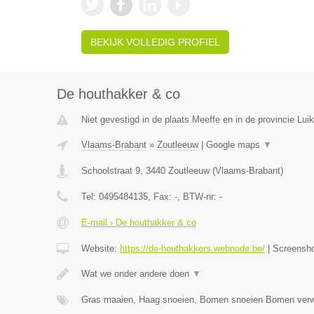
BEKIJK VOLLEDIG PROFIEL
De houthakker & co
Niet gevestigd in de plaats Meeffe en in de provincie Luik
Vlaams-Brabant
»
Zoutleeuw
|
Google maps
▼
Schoolstraat 9
,
3440
Zoutleeuw
(
Vlaams-Brabant
)
Tel:
0495484135
, Fax:
-
, BTW-nr:
-
E-mail › De houthakker & co
Website:
https://de-houthakkers.webnode.be/
|
Screensh
Wat we onder andere doen
▼
Gras maaien, Haag snoeien, Bomen snoeien Bomen verw