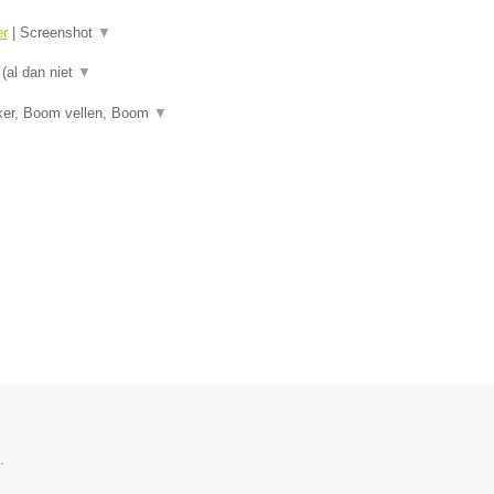
er
|
Screenshot
▼
 (al dan niet
▼
ker, Boom vellen, Boom
▼
.