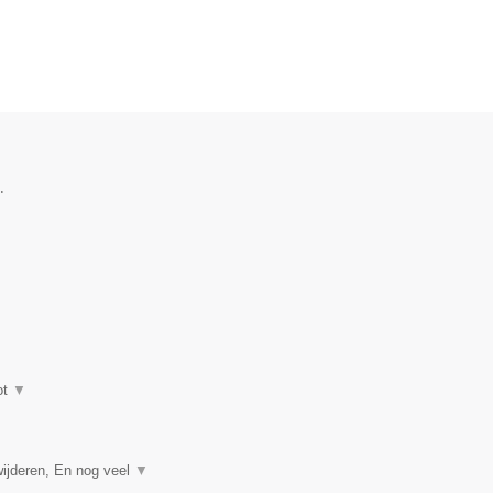
.
ot
▼
ijderen, En nog veel
▼