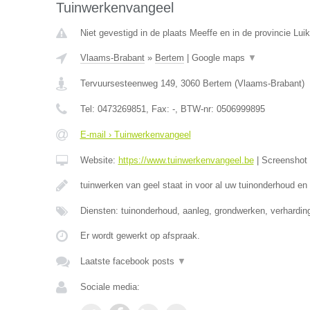
Tuinwerkenvangeel
Niet gevestigd in de plaats Meeffe en in de provincie Luik
Vlaams-Brabant
»
Bertem
|
Google maps
▼
Tervuursesteenweg 149
,
3060
Bertem
(
Vlaams-Brabant
)
Tel:
0473269851
, Fax:
-
, BTW-nr:
0506999895
E-mail › Tuinwerkenvangeel
Website:
https://www.tuinwerkenvangeel.be
|
Screenshot
tuinwerken van geel staat in voor al uw tuinonderhoud en
Diensten: tuinonderhoud, aanleg, grondwerken, verhardi
Er wordt gewerkt op afspraak.
Laatste facebook posts
▼
Sociale media: