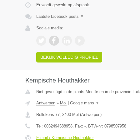
Er wordt gewerkt op afspraak.
Laatste facebook posts
▼
Sociale media:
BEKIJK VOLLEDIG PROFIEL
Kempische Houthakker
Niet gevestigd in de plaats Meeffe en in de provincie Luik
Antwerpen
»
Mol
|
Google maps
▼
Rollekens 77
,
2400
Mol
(
Antwerpen
)
Tel:
0032494588958
, Fax:
-
, BTW-nr:
0798507958
E-mail › Kempische Houthakker