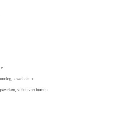
.
▼
 aanleg, zowel als
▼
ngswerken, vellen van bomen