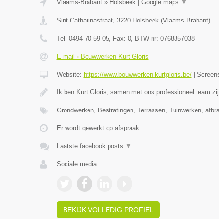
Vlaams-Brabant
»
Holsbeek
|
Google maps
▼
Sint-Catharinastraat
,
3220
Holsbeek
(
Vlaams-Brabant
)
Tel:
0494 70 59 05
, Fax:
0
, BTW-nr:
0768857038
E-mail › Bouwwerken Kurt Gloris
Website:
https://www.bouwwerken-kurtgloris.be/
|
Screen
Ik ben Kurt Gloris, samen met ons professioneel team zi
Grondwerken, Bestratingen, Terrassen, Tuinwerken, afb
Er wordt gewerkt op afspraak.
Laatste facebook posts
▼
Sociale media:
BEKIJK VOLLEDIG PROFIEL