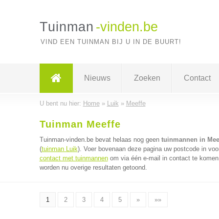
Tuinman
-vinden.be
VIND EEN TUINMAN BIJ U IN DE BUURT!
Nieuws
Zoeken
Contact
U bent nu hier:
Home
»
Luik
»
Meeffe
Tuinman Meeffe
Tuinman-vinden.be bevat helaas nog geen
tuinmannen in Mee
(
tuinman Luik
). Voer bovenaan deze pagina uw postcode in voor
contact met tuinmannen
om via één e-mail in contact te komen
worden nu overige resultaten getoond.
1
2
3
4
5
»
»»