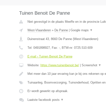
Tuinen Benoit De Panne
Niet gevestigd in de plaats Meeffe en in de provincie Luik
West-Vlaanderen
»
De Panne
|
Google maps
▼
Duinenstraat 43
,
8660
De Panne
(
West-Vlaanderen
)
Tel:
0491898927
, Fax:
-
, BTW-nr:
0725.510.609
E-mail › Tuinen Benoit De Panne
Website:
https://www.tuinenbenoit.be/
|
Screenshot
▼
Met meer dan 10 jaar ervaring kan je bij ons rekenen op 
Tuinaanleg, Boomverzorging, Tuinonderhoud, Opritten en
Er wordt gewerkt op afspraak.
Laatste facebook posts
▼