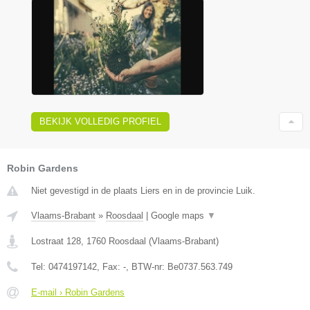
BEKIJK VOLLEDIG PROFIEL
Robin Gardens
Niet gevestigd in de plaats Liers en in de provincie Luik.
Vlaams-Brabant
»
Roosdaal
|
Google maps
▼
Lostraat 128
,
1760
Roosdaal
(
Vlaams-Brabant
)
Tel:
0474197142
, Fax:
-
, BTW-nr:
Be0737.563.749
E-mail › Robin Gardens