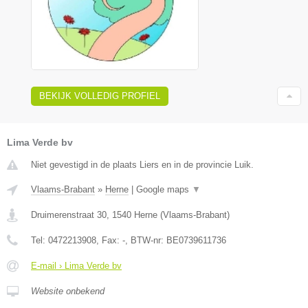
BEKIJK VOLLEDIG PROFIEL
Lima Verde bv
Niet gevestigd in de plaats Liers en in de provincie Luik.
Vlaams-Brabant
»
Herne
|
Google maps
▼
Druimerenstraat 30
,
1540
Herne
(
Vlaams-Brabant
)
Tel:
0472213908
, Fax:
-
, BTW-nr:
BE0739611736
E-mail › Lima Verde bv
Website onbekend