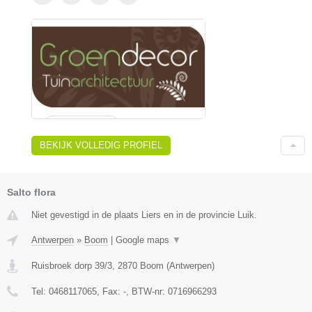
BEKIJK VOLLEDIG PROFIEL
Salto flora
Niet gevestigd in de plaats Liers en in de provincie Luik.
Antwerpen
»
Boom
|
Google maps
▼
Ruisbroek dorp 39/3
,
2870
Boom
(
Antwerpen
)
Tel:
0468117065
, Fax:
-
, BTW-nr:
0716966293