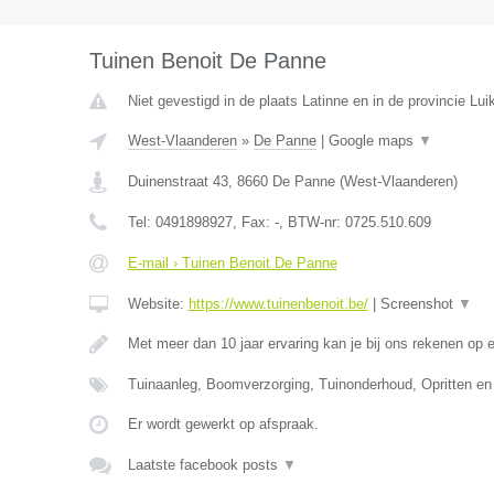
Tuinen Benoit De Panne
Niet gevestigd in de plaats Latinne en in de provincie Luik
West-Vlaanderen
»
De Panne
|
Google maps
▼
Duinenstraat 43
,
8660
De Panne
(
West-Vlaanderen
)
Tel:
0491898927
, Fax:
-
, BTW-nr:
0725.510.609
E-mail › Tuinen Benoit De Panne
Website:
https://www.tuinenbenoit.be/
|
Screenshot
▼
Met meer dan 10 jaar ervaring kan je bij ons rekenen op 
Tuinaanleg, Boomverzorging, Tuinonderhoud, Opritten en
Er wordt gewerkt op afspraak.
Laatste facebook posts
▼