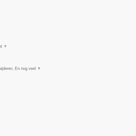
ot
▼
ijderen, En nog veel
▼