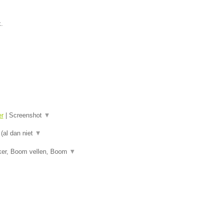
.
er
|
Screenshot
▼
 (al dan niet
▼
ker, Boom vellen, Boom
▼