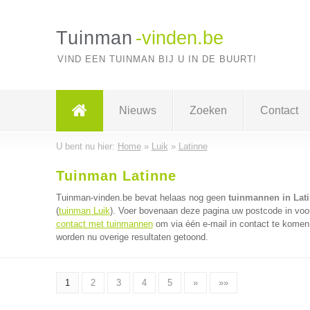
Tuinman
-vinden.be
VIND EEN TUINMAN BIJ U IN DE BUURT!
Nieuws
Zoeken
Contact
U bent nu hier:
Home
»
Luik
»
Latinne
Tuinman Latinne
Tuinman-vinden.be bevat helaas nog geen
tuinmannen in Lat
(
tuinman Luik
). Voer bovenaan deze pagina uw postcode in voor
contact met tuinmannen
om via één e-mail in contact te komen
worden nu overige resultaten getoond.
1
2
3
4
5
»
»»