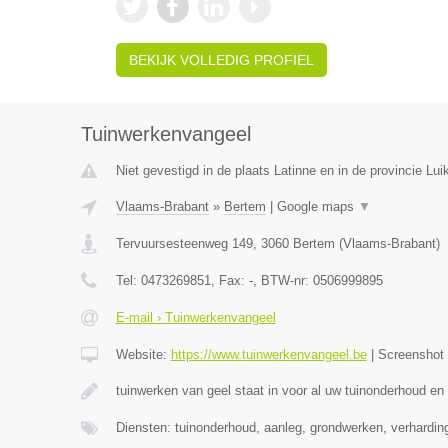
BEKIJK VOLLEDIG PROFIEL
Tuinwerkenvangeel
Niet gevestigd in de plaats Latinne en in de provincie Luik
Vlaams-Brabant
»
Bertem
|
Google maps
▼
Tervuursesteenweg 149
,
3060
Bertem
(
Vlaams-Brabant
)
Tel:
0473269851
, Fax:
-
, BTW-nr:
0506999895
E-mail › Tuinwerkenvangeel
Website:
https://www.tuinwerkenvangeel.be
|
Screenshot
tuinwerken van geel staat in voor al uw tuinonderhoud en
Diensten: tuinonderhoud, aanleg, grondwerken, verhardi