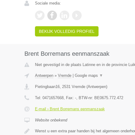
Sociale media:
BEKIJK VOLLEDIG PROFIEL
Brent Borremans eenmanszaak
Niet gevestigd in de plaats Latinne en in de provincie Luik
Antwerpen
»
Vremde
|
Google maps
▼
Pietingbaan16
,
2531
Vremde
(
Antwerpen
)
Tel:
0471657668
, Fax:
-
, BTW-nr:
BE0675.772.472
E-mail › Brent Borremans eenmanszaak
Website onbekend
Wenst u een extra paar handen bij het algemeen onderh