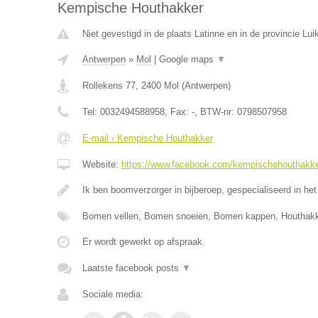
Kempische Houthakker
Niet gevestigd in de plaats Latinne en in de provincie Luik
Antwerpen
»
Mol
|
Google maps
▼
Rollekens 77
,
2400
Mol
(
Antwerpen
)
Tel:
0032494588958
, Fax:
-
, BTW-nr:
0798507958
E-mail › Kempische Houthakker
Website:
https://www.facebook.com/kempischehouthakk
Ik ben boomverzorger in bijberoep, gespecialiseerd in het
Bomen vellen, Bomen snoeien, Bomen kappen, Houthak
Er wordt gewerkt op afspraak.
Laatste facebook posts
▼
Sociale media: