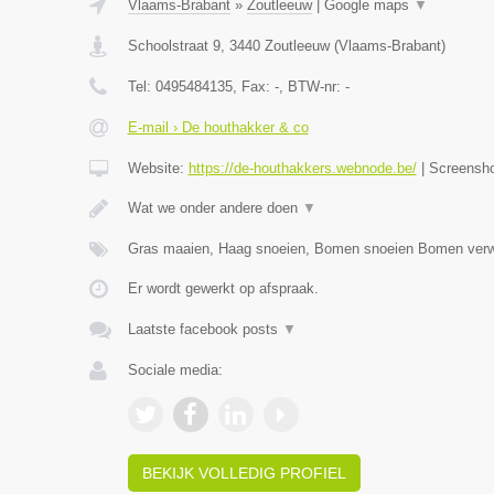
Vlaams-Brabant
»
Zoutleeuw
|
Google maps
▼
Schoolstraat 9
,
3440
Zoutleeuw
(
Vlaams-Brabant
)
Tel:
0495484135
, Fax:
-
, BTW-nr:
-
E-mail › De houthakker & co
Website:
https://de-houthakkers.webnode.be/
|
Screensh
Wat we onder andere doen
▼
Gras maaien, Haag snoeien, Bomen snoeien Bomen verw
Er wordt gewerkt op afspraak.
Laatste facebook posts
▼
Sociale media:
BEKIJK VOLLEDIG PROFIEL