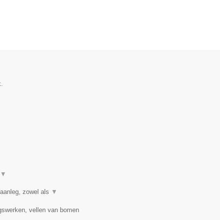
.
▼
 aanleg, zowel als
▼
ngswerken, vellen van bomen