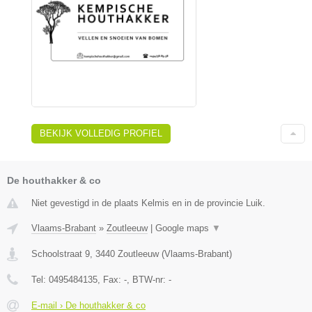
BEKIJK VOLLEDIG PROFIEL
De houthakker & co
Niet gevestigd in de plaats Kelmis en in de provincie Luik.
Vlaams-Brabant
»
Zoutleeuw
|
Google maps
▼
Schoolstraat 9
,
3440
Zoutleeuw
(
Vlaams-Brabant
)
Tel:
0495484135
, Fax:
-
, BTW-nr:
-
E-mail › De houthakker & co