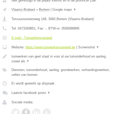
Niet gevestigd in de plaats Kelmis en in de provincie Luik.
Vlaams-Brabant
»
Bertem
|
Google maps
▼
Tervuursesteenweg 149
,
3060
Bertem
(
Vlaams-Brabant
)
Tel:
0473269851
, Fax:
-
, BTW-nr:
0506999895
E-mail › Tuinwerkenvangeel
Website:
https://www.tuinwerkenvangeel.be
|
Screenshot
▼
tuinwerken van geel staat in voor al uw tuinonderhoud en aanleg,
zowel als
▼
Diensten: tuinonderhoud, aanleg, grondwerken, verhardingswerken,
vellen van bomen
Er wordt gewerkt op afspraak.
Laatste facebook posts
▼
Sociale media: