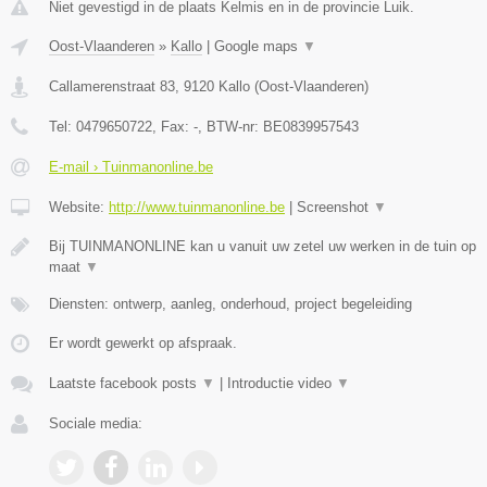
Niet gevestigd in de plaats Kelmis en in de provincie Luik.
Oost-Vlaanderen
»
Kallo
|
Google maps
▼
Callamerenstraat 83
,
9120
Kallo
(
Oost-Vlaanderen
)
Tel:
0479650722
, Fax:
-
, BTW-nr:
BE0839957543
E-mail › Tuinmanonline.be
Website:
http://www.tuinmanonline.be
|
Screenshot
▼
Bij TUINMANONLINE kan u vanuit uw zetel uw werken in de tuin op
maat
▼
Diensten: ontwerp, aanleg, onderhoud, project begeleiding
Er wordt gewerkt op afspraak.
Laatste facebook posts
▼
|
Introductie video
▼
Sociale media: