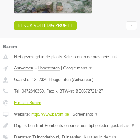
BEKIJK VOLLEDIG PROFIEL
Barom
Niet gevestigd in de plaats Kelmis en in de provincie Luik.
Antwerpen
»
Hoogstraten
|
Google maps
▼
Gaarshof 12
,
2320
Hoogstraten
(
Antwerpen
)
Tel:
0472846350
, Fax:
-
, BTW-nr:
BE0672721427
E-mail › Barom
Website:
http://Www.barom.be
|
Screenshot
▼
Dag, ik ben Bart Rombouts en sinds een tijd geleden gestart als
▼
Diensten: Tuinonderhoud, Tuinaanleg, Kluisjes in de tuin