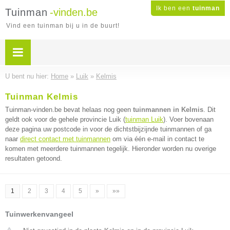
Ik ben een
tuinman
Tuinman
-vinden.be
Vind een tuinman bij u in de buurt!
U bent nu hier:
Home
»
Luik
»
Kelmis
Tuinman Kelmis
Tuinman-vinden.be bevat helaas nog geen
tuinmannen in Kelmis
. Dit
geldt ook voor de gehele provincie Luik (
tuinman Luik
). Voer bovenaan
deze pagina uw postcode in voor de dichtstbijzijnde tuinmannen of ga
naar
direct contact met tuinmannen
om via één e-mail in contact te
komen met meerdere tuinmannen tegelijk. Hieronder worden nu overige
resultaten getoond.
1
2
3
4
5
»
»»
Tuinwerkenvangeel