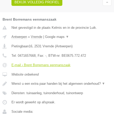
BEKIJK VOLLEDIG PROFIEL
Brent Borremans eenmanszaak
Niet gevestigd in de plaats Kelmis en in de provincie Luik.
Antwerpen
»
Vremde
|
Google maps
▼
Pietingbaan16
,
2531
Vremde
(
Antwerpen
)
Tel:
0471657668
, Fax:
-
, BTW-nr:
BE0675.772.472
E-mail › Brent Borremans eenmanszaak
Website onbekend
Wenst u een extra paar handen bij het algemeen onderhoud?
▼
Diensten: tuinaanleg, tuinonderhoud, tuinontwerp
Er wordt gewerkt op afspraak.
Sociale media: