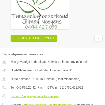
BEKIJK VOLLEDIG PROFIEL
Sepe algemene tuinwerken
Niet gevestigd in de plaats Kelmis en in de provincie Luik.
Oost-Vlaanderen
»
Tielrode
|
Google maps
▼
Oude heirbaan 13
,
9140
Tielrode
(
Oost-Vlaanderen
)
Tel:
0489/65.20.42
, Fax:
-
, BTW-nr:
BE 0780.421.022
E-mail › Sepe algemene tuinwerken
Website:
https://www.sepe-tuinonderhoud.be/
|
Screenshot
▼