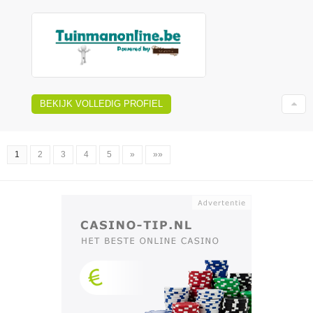
BEKIJK VOLLEDIG PROFIEL
1
2
3
4
5
»
»»