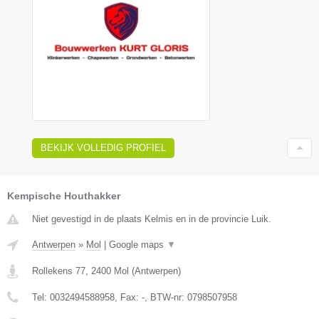
BEKIJK VOLLEDIG PROFIEL
Kempische Houthakker
Niet gevestigd in de plaats Kelmis en in de provincie Luik.
Antwerpen
»
Mol
|
Google maps
▼
Rollekens 77
,
2400
Mol
(
Antwerpen
)
Tel:
0032494588958
, Fax:
-
, BTW-nr:
0798507958