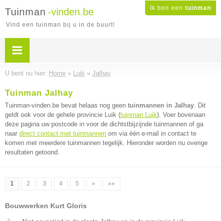
Ik ben een
tuinman
Tuinman
-vinden.be
Vind een tuinman bij u in de buurt!
U bent nu hier:
Home
»
Luik
»
Jalhay
Tuinman Jalhay
Tuinman-vinden.be bevat helaas nog geen
tuinmannen in Jalhay
. Dit
geldt ook voor de gehele provincie Luik (
tuinman Luik
). Voer bovenaan
deze pagina uw postcode in voor de dichtstbijzijnde tuinmannen of ga
naar
direct contact met tuinmannen
om via één e-mail in contact te
komen met meerdere tuinmannen tegelijk. Hieronder worden nu overige
resultaten getoond.
1
2
3
4
5
»
»»
Bouwwerken Kurt Gloris