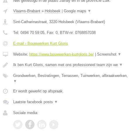
Niet gevestigd in de plaats Jalhay en in de provincie Luik.
Vlaams-Brabant
»
Holsbeek
|
Google maps
▼
Sint-Catharinastraat
,
3220
Holsbeek
(
Vlaams-Brabant
)
Tel:
0494 70 59 05
, Fax:
0
, BTW-nr:
0768857038
E-mail › Bouwwerken Kurt Gloris
Website:
https://www.bouwwerken-kurtgloris.be/
|
Screenshot
▼
Ik ben Kurt Gloris, samen met ons professioneel team zijn we
▼
Grondwerken, Bestratingen, Terrassen, Tuinwerken, afbraakwerken,
▼
Er wordt gewerkt op afspraak.
Laatste facebook posts
▼
Sociale media: