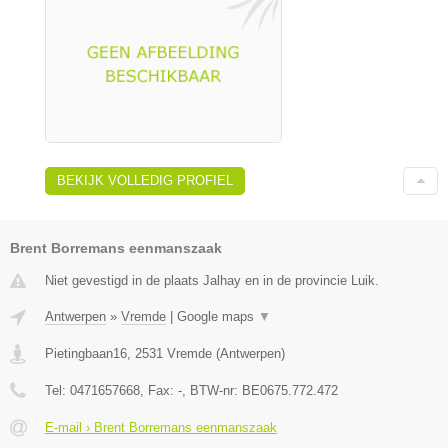
BEKIJK VOLLEDIG PROFIEL
Brent Borremans eenmanszaak
Niet gevestigd in de plaats Jalhay en in de provincie Luik.
Antwerpen
»
Vremde
|
Google maps
▼
Pietingbaan16
,
2531
Vremde
(
Antwerpen
)
Tel:
0471657668
, Fax:
-
, BTW-nr:
BE0675.772.472
E-mail › Brent Borremans eenmanszaak