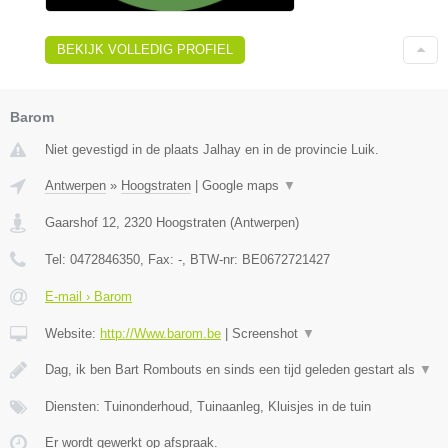
BEKIJK VOLLEDIG PROFIEL
Barom
Niet gevestigd in de plaats Jalhay en in de provincie Luik.
Antwerpen
»
Hoogstraten
|
Google maps
▼
Gaarshof 12
,
2320
Hoogstraten
(
Antwerpen
)
Tel:
0472846350
, Fax:
-
, BTW-nr:
BE0672721427
E-mail › Barom
Website:
http://Www.barom.be
|
Screenshot
▼
Dag, ik ben Bart Rombouts en sinds een tijd geleden gestart als
▼
Diensten: Tuinonderhoud, Tuinaanleg, Kluisjes in de tuin
Er wordt gewerkt op afspraak.