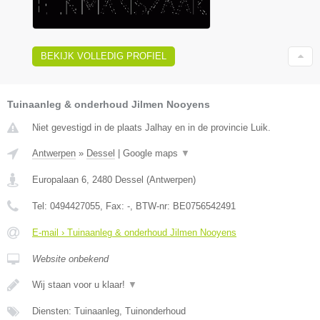
BEKIJK VOLLEDIG PROFIEL
Tuinaanleg & onderhoud Jilmen Nooyens
Niet gevestigd in de plaats Jalhay en in de provincie Luik.
Antwerpen
»
Dessel
|
Google maps
▼
Europalaan 6
,
2480
Dessel
(
Antwerpen
)
Tel:
0494427055
, Fax:
-
, BTW-nr:
BE0756542491
E-mail › Tuinaanleg & onderhoud Jilmen Nooyens
Website onbekend
Wij staan voor u klaar!
▼
Diensten: Tuinaanleg, Tuinonderhoud