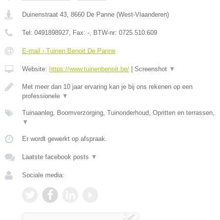
Duinenstraat 43
,
8660
De Panne
(
West-Vlaanderen
)
Tel:
0491898927
, Fax:
-
, BTW-nr:
0725.510.609
E-mail › Tuinen Benoit De Panne
Website:
https://www.tuinenbenoit.be/
|
Screenshot
▼
Met meer dan 10 jaar ervaring kan je bij ons rekenen op een
professionele
▼
Tuinaanleg, Boomverzorging, Tuinonderhoud, Opritten en terrassen,
▼
Er wordt gewerkt op afspraak.
Laatste facebook posts
▼
Sociale media: