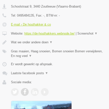
Schoolstraat 9
,
3440
Zoutleeuw
(
Vlaams-Brabant
)
Tel:
0495484135
, Fax:
-
, BTW-nr:
-
E-mail › De houthakker & co
Website:
https://de-houthakkers.webnode.be/
|
Screenshot
▼
Wat we onder andere doen
▼
Gras maaien, Haag snoeien, Bomen snoeien Bomen verwijderen,
En nog veel
▼
Er wordt gewerkt op afspraak.
Laatste facebook posts
▼
Sociale media: