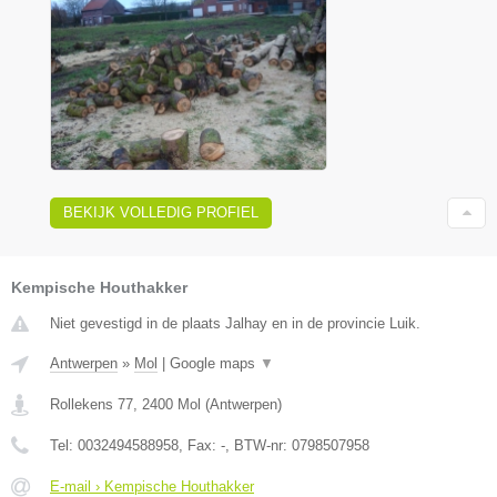
BEKIJK VOLLEDIG PROFIEL
Kempische Houthakker
Niet gevestigd in de plaats Jalhay en in de provincie Luik.
Antwerpen
»
Mol
|
Google maps
▼
Rollekens 77
,
2400
Mol
(
Antwerpen
)
Tel:
0032494588958
, Fax:
-
, BTW-nr:
0798507958
E-mail › Kempische Houthakker