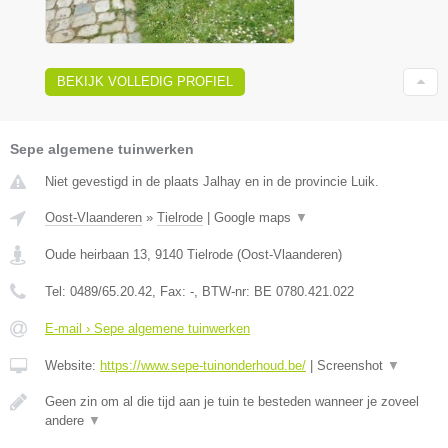
BEKIJK VOLLEDIG PROFIEL
Sepe algemene tuinwerken
Niet gevestigd in de plaats Jalhay en in de provincie Luik.
Oost-Vlaanderen
»
Tielrode
|
Google maps
▼
Oude heirbaan 13
,
9140
Tielrode
(
Oost-Vlaanderen
)
Tel:
0489/65.20.42
, Fax:
-
, BTW-nr:
BE 0780.421.022
E-mail › Sepe algemene tuinwerken
Website:
https://www.sepe-tuinonderhoud.be/
|
Screenshot
▼
Geen zin om al die tijd aan je tuin te besteden wanneer je zoveel
andere
▼