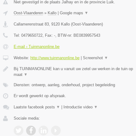
Niet gevestigd in de plaats Jalhay en in de provincie Luik.
Oost-Vlaanderen
»
Kallo
|
Google maps
▼
Callamerenstraat 83
,
9120
Kallo
(
Oost-Vlaanderen
)
Tel:
0479650722
, Fax:
-
, BTW-nr:
BE0839957543
E-mail › Tuinmanonline.be
Website:
http://www.tuinmanonline.be
|
Screenshot
▼
Bij TUINMANONLINE kan u vanuit uw zetel uw werken in de tuin op
maat
▼
Diensten: ontwerp, aanleg, onderhoud, project begeleiding
Er wordt gewerkt op afspraak.
Laatste facebook posts
▼
|
Introductie video
▼
Sociale media: