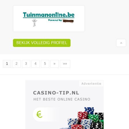
BEKIJK VOLLEDIG PROFIEL
1
2
3
4
5
»
»»