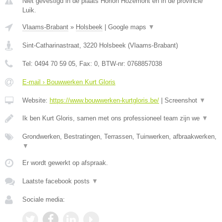
Niet gevestigd in de plaats Horion Hozemont en in de provincie
Luik.
Vlaams-Brabant
»
Holsbeek
|
Google maps
▼
Sint-Catharinastraat
,
3220
Holsbeek
(
Vlaams-Brabant
)
Tel:
0494 70 59 05
, Fax:
0
, BTW-nr:
0768857038
E-mail › Bouwwerken Kurt Gloris
Website:
https://www.bouwwerken-kurtgloris.be/
|
Screenshot
▼
Ik ben Kurt Gloris, samen met ons professioneel team zijn we
▼
Grondwerken, Bestratingen, Terrassen, Tuinwerken, afbraakwerken,
▼
Er wordt gewerkt op afspraak.
Laatste facebook posts
▼
Sociale media: