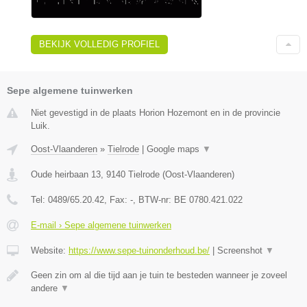
BEKIJK VOLLEDIG PROFIEL
Sepe algemene tuinwerken
Niet gevestigd in de plaats Horion Hozemont en in de provincie
Luik.
Oost-Vlaanderen
»
Tielrode
|
Google maps
▼
Oude heirbaan 13
,
9140
Tielrode
(
Oost-Vlaanderen
)
Tel:
0489/65.20.42
, Fax:
-
, BTW-nr:
BE 0780.421.022
E-mail › Sepe algemene tuinwerken
Website:
https://www.sepe-tuinonderhoud.be/
|
Screenshot
▼
Geen zin om al die tijd aan je tuin te besteden wanneer je zoveel
andere
▼