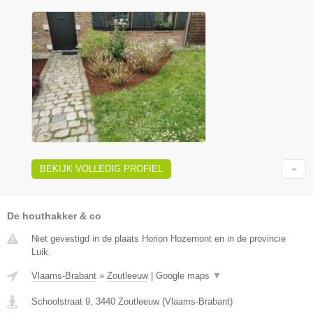
BEKIJK VOLLEDIG PROFIEL
De houthakker & co
Niet gevestigd in de plaats Horion Hozemont en in de provincie
Luik.
Vlaams-Brabant
»
Zoutleeuw
|
Google maps
▼
Schoolstraat 9
,
3440
Zoutleeuw
(
Vlaams-Brabant
)