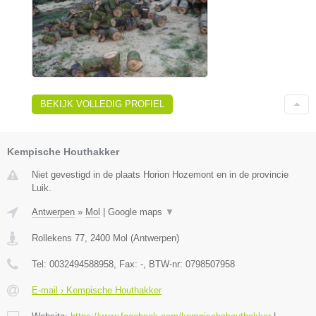
BEKIJK VOLLEDIG PROFIEL
Kempische Houthakker
Niet gevestigd in de plaats Horion Hozemont en in de provincie
Luik.
Antwerpen
»
Mol
|
Google maps
▼
Rollekens 77
,
2400
Mol
(
Antwerpen
)
Tel:
0032494588958
, Fax:
-
, BTW-nr:
0798507958
E-mail › Kempische Houthakker