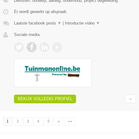
Diensten: ontwerp, aanleg, onderhoud, project begeleiding
Er wordt gewerkt op afspraak.
Laatste facebook posts
▼
|
Introductie video
▼
Sociale media:
BEKIJK VOLLEDIG PROFIEL
1
2
3
4
5
»
»»