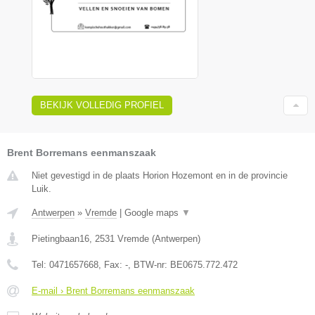
BEKIJK VOLLEDIG PROFIEL
Brent Borremans eenmanszaak
Niet gevestigd in de plaats Horion Hozemont en in de provincie
Luik.
Antwerpen
»
Vremde
|
Google maps
▼
Pietingbaan16
,
2531
Vremde
(
Antwerpen
)
Tel:
0471657668
, Fax:
-
, BTW-nr:
BE0675.772.472
E-mail › Brent Borremans eenmanszaak