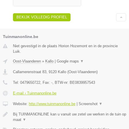
BEKIJK VOLLEDIG PROFIEL
Tuinmanonline.be
Niet gevestigd in de plaats Horion Hozemont en in de provincie
Luik.
Oost-Vlaanderen
»
Kallo
|
Google maps
▼
Callamerenstraat 83
,
9120
Kallo
(
Oost-Vlaanderen
)
Tel:
0479650722
, Fax:
-
, BTW-nr:
BE0839957543
E-mail › Tuinmanonline.be
Website:
http://www.tuinmanonline.be
|
Screenshot
▼
Bij TUINMANONLINE kan u vanuit uw zetel uw werken in de tuin op
maat
▼