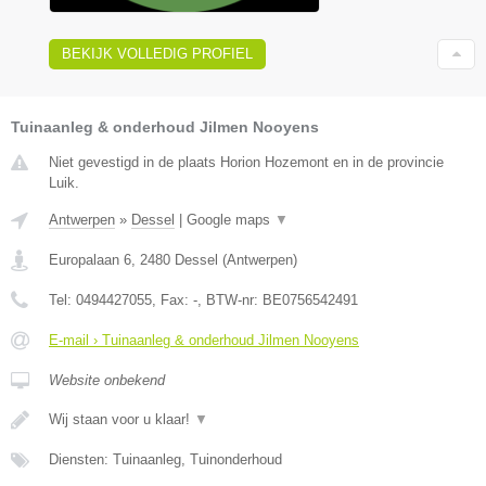
BEKIJK VOLLEDIG PROFIEL
Tuinaanleg & onderhoud Jilmen Nooyens
Niet gevestigd in de plaats Horion Hozemont en in de provincie
Luik.
Antwerpen
»
Dessel
|
Google maps
▼
Europalaan 6
,
2480
Dessel
(
Antwerpen
)
Tel:
0494427055
, Fax:
-
, BTW-nr:
BE0756542491
E-mail › Tuinaanleg & onderhoud Jilmen Nooyens
Website onbekend
Wij staan voor u klaar!
▼
Diensten: Tuinaanleg, Tuinonderhoud