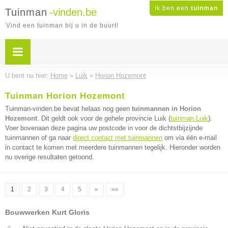
Ik ben een
tuinman
Tuinman
-vinden.be
Vind een tuinman bij u in de buurt!
U bent nu hier:
Home
»
Luik
»
Horion Hozemont
Tuinman Horion Hozemont
Tuinman-vinden.be bevat helaas nog geen
tuinmannen in Horion
Hozemont
. Dit geldt ook voor de gehele provincie Luik (
tuinman Luik
).
Voer bovenaan deze pagina uw postcode in voor de dichtstbijzijnde
tuinmannen of ga naar
direct contact met tuinmannen
om via één e-mail
in contact te komen met meerdere tuinmannen tegelijk. Hieronder worden
nu overige resultaten getoond.
1
2
3
4
5
»
»»
Bouwwerken Kurt Gloris