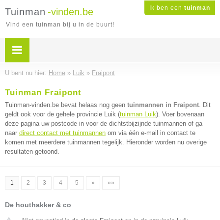
Ik ben een
tuinman
Tuinman
-vinden.be
Vind een tuinman bij u in de buurt!
U bent nu hier:
Home
»
Luik
»
Fraipont
Tuinman Fraipont
Tuinman-vinden.be bevat helaas nog geen
tuinmannen in Fraipont
. Dit
geldt ook voor de gehele provincie Luik (
tuinman Luik
). Voer bovenaan
deze pagina uw postcode in voor de dichtstbijzijnde tuinmannen of ga
naar
direct contact met tuinmannen
om via één e-mail in contact te
komen met meerdere tuinmannen tegelijk. Hieronder worden nu overige
resultaten getoond.
1
2
3
4
5
»
»»
De houthakker & co