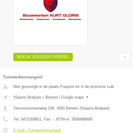
BEKIJK VOLLEDIG PROFIEL
Tuinwerkenvangeel
Niet gevestigd in de plaats Fraipont en in de provincie Luik.
Vlaams-Brabant
»
Bertem
|
Google maps
▼
Tervuursesteenweg 149
,
3060
Bertem
(
Vlaams-Brabant
)
Tel:
0473269851
, Fax:
-
, BTW-nr:
0506999895
E-mail › Tuinwerkenvangeel