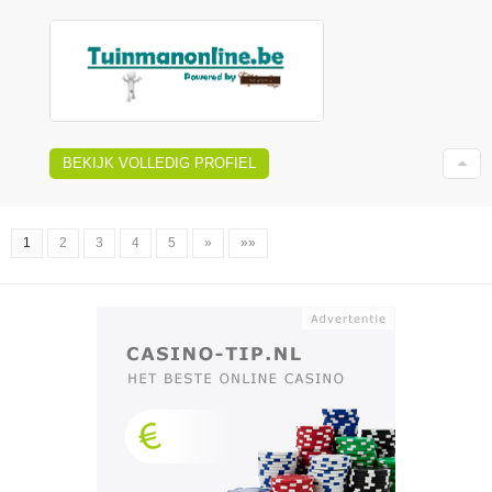
BEKIJK VOLLEDIG PROFIEL
1
2
3
4
5
»
»»