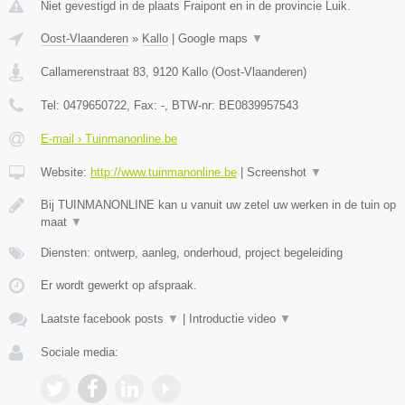
Niet gevestigd in de plaats Fraipont en in de provincie Luik.
Oost-Vlaanderen
»
Kallo
|
Google maps
▼
Callamerenstraat 83
,
9120
Kallo
(
Oost-Vlaanderen
)
Tel:
0479650722
, Fax:
-
, BTW-nr:
BE0839957543
E-mail › Tuinmanonline.be
Website:
http://www.tuinmanonline.be
|
Screenshot
▼
Bij TUINMANONLINE kan u vanuit uw zetel uw werken in de tuin op
maat
▼
Diensten: ontwerp, aanleg, onderhoud, project begeleiding
Er wordt gewerkt op afspraak.
Laatste facebook posts
▼
|
Introductie video
▼
Sociale media: