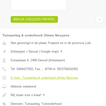
BEKIJK VOLLEDIG PROFIEL
Tuinaanleg & onderhoud Jilmen Nooyens
Niet gevestigd in de plaats Fraipont en in de provincie Luik.
Antwerpen
»
Dessel
|
Google maps
▼
Europalaan 6
,
2480
Dessel
(
Antwerpen
)
Tel:
0494427055
, Fax:
-
, BTW-nr:
BE0756542491
E-mail › Tuinaanleg & onderhoud Jilmen Nooyens
Website onbekend
Wij staan voor u klaar!
▼
Diensten: Tuinaanleg, Tuinonderhoud