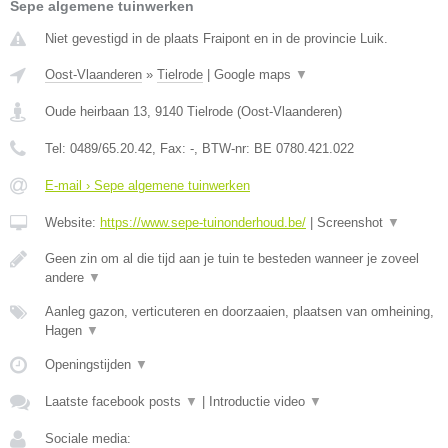
Sepe algemene tuinwerken
Niet gevestigd in de plaats Fraipont en in de provincie Luik.
Oost-Vlaanderen
»
Tielrode
|
Google maps
▼
Oude heirbaan 13
,
9140
Tielrode
(
Oost-Vlaanderen
)
Tel:
0489/65.20.42
, Fax:
-
, BTW-nr:
BE 0780.421.022
E-mail › Sepe algemene tuinwerken
Website:
https://www.sepe-tuinonderhoud.be/
|
Screenshot
▼
Geen zin om al die tijd aan je tuin te besteden wanneer je zoveel
andere
▼
Aanleg gazon, verticuteren en doorzaaien, plaatsen van omheining,
Hagen
▼
Openingstijden
▼
Laatste facebook posts
▼
|
Introductie video
▼
Sociale media: