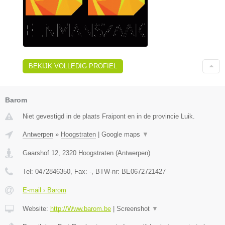
BEKIJK VOLLEDIG PROFIEL
Barom
Niet gevestigd in de plaats Fraipont en in de provincie Luik.
Antwerpen
»
Hoogstraten
|
Google maps
▼
Gaarshof 12
,
2320
Hoogstraten
(
Antwerpen
)
Tel:
0472846350
, Fax:
-
, BTW-nr:
BE0672721427
E-mail › Barom
Website:
http://Www.barom.be
|
Screenshot
▼