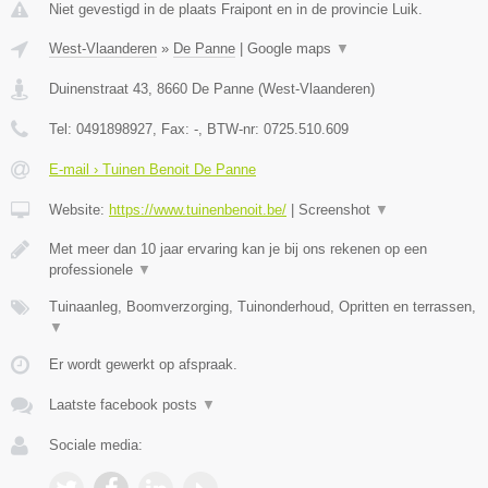
Niet gevestigd in de plaats Fraipont en in de provincie Luik.
West-Vlaanderen
»
De Panne
|
Google maps
▼
Duinenstraat 43
,
8660
De Panne
(
West-Vlaanderen
)
Tel:
0491898927
, Fax:
-
, BTW-nr:
0725.510.609
E-mail › Tuinen Benoit De Panne
Website:
https://www.tuinenbenoit.be/
|
Screenshot
▼
Met meer dan 10 jaar ervaring kan je bij ons rekenen op een
professionele
▼
Tuinaanleg, Boomverzorging, Tuinonderhoud, Opritten en terrassen,
▼
Er wordt gewerkt op afspraak.
Laatste facebook posts
▼
Sociale media: