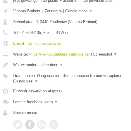
Niet gevestigd in de plaats Fraipont en in de provincie Luik.
Vlaams-Brabant
»
Zoutleeuw
|
Google maps
▼
Schoolstraat 9
,
3440
Zoutleeuw
(
Vlaams-Brabant
)
Tel:
0495484135
, Fax:
-
, BTW-nr:
-
E-mail › De houthakker & co
Website:
https://de-houthakkers.webnode.be/
|
Screenshot
▼
Wat we onder andere doen
▼
Gras maaien, Haag snoeien, Bomen snoeien Bomen verwijderen,
En nog veel
▼
Er wordt gewerkt op afspraak.
Laatste facebook posts
▼
Sociale media: