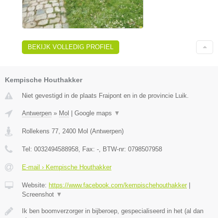
BEKIJK VOLLEDIG PROFIEL
Kempische Houthakker
Niet gevestigd in de plaats Fraipont en in de provincie Luik.
Antwerpen
»
Mol
|
Google maps
▼
Rollekens 77
,
2400
Mol
(
Antwerpen
)
Tel:
0032494588958
, Fax:
-
, BTW-nr:
0798507958
E-mail › Kempische Houthakker
Website:
https://www.facebook.com/kempischehouthakker
|
Screenshot
▼
Ik ben boomverzorger in bijberoep, gespecialiseerd in het (al dan