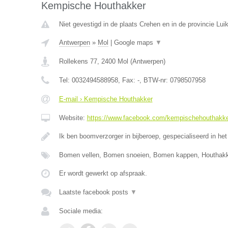
Kempische Houthakker
Niet gevestigd in de plaats Crehen en in de provincie Luik
Antwerpen
»
Mol
|
Google maps
▼
Rollekens 77
,
2400
Mol
(
Antwerpen
)
Tel:
0032494588958
, Fax:
-
, BTW-nr:
0798507958
E-mail › Kempische Houthakker
Website:
https://www.facebook.com/kempischehouthakk
Ik ben boomverzorger in bijberoep, gespecialiseerd in het
Bomen vellen, Bomen snoeien, Bomen kappen, Houthak
Er wordt gewerkt op afspraak.
Laatste facebook posts
▼
Sociale media: