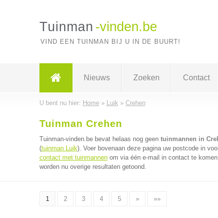
Tuinman
-vinden.be
VIND EEN TUINMAN BIJ U IN DE BUURT!
Nieuws
Zoeken
Contact
U bent nu hier:
Home
»
Luik
»
Crehen
Tuinman Crehen
Tuinman-vinden.be bevat helaas nog geen
tuinmannen in Cre
(
tuinman Luik
). Voer bovenaan deze pagina uw postcode in voor
contact met tuinmannen
om via één e-mail in contact te komen
worden nu overige resultaten getoond.
1
2
3
4
5
»
»»