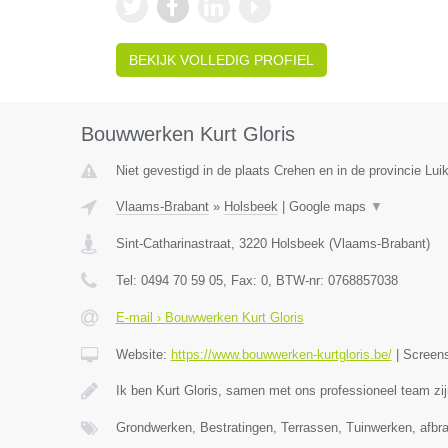
BEKIJK VOLLEDIG PROFIEL
Bouwwerken Kurt Gloris
Niet gevestigd in de plaats Crehen en in de provincie Luik
Vlaams-Brabant
»
Holsbeek
|
Google maps
▼
Sint-Catharinastraat
,
3220
Holsbeek
(
Vlaams-Brabant
)
Tel:
0494 70 59 05
, Fax:
0
, BTW-nr:
0768857038
E-mail › Bouwwerken Kurt Gloris
Website:
https://www.bouwwerken-kurtgloris.be/
|
Screen
Ik ben Kurt Gloris, samen met ons professioneel team zi
Grondwerken, Bestratingen, Terrassen, Tuinwerken, afb