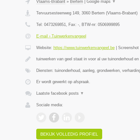
Vlaams-Brabant
»
Bertem
|
Google maps
▼
Tervuursesteenweg 149
,
3060
Bertem
(
Vlaams-Brabant
)
Tel:
0473269851
, Fax:
-
, BTW-nr:
0506999895
E-mail › Tuinwerkenvangeel
Website:
https://www.tuinwerkenvangeel.be
|
Screenshot
tuinwerken van geel staat in voor al uw tuinonderhoud en
Diensten: tuinonderhoud, aanleg, grondwerken, verhardi
Er wordt gewerkt op afspraak.
Laatste facebook posts
▼
Sociale media:
BEKIJK VOLLEDIG PROFIEL