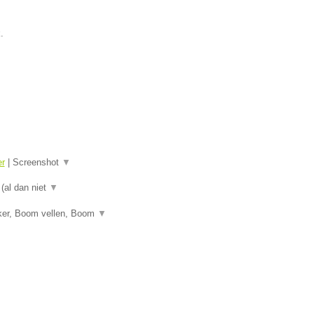
.
er
|
Screenshot
▼
 (al dan niet
▼
ker, Boom vellen, Boom
▼