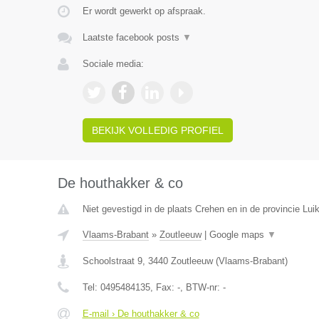
Er wordt gewerkt op afspraak.
Laatste facebook posts
▼
Sociale media:
BEKIJK VOLLEDIG PROFIEL
De houthakker & co
Niet gevestigd in de plaats Crehen en in de provincie Luik
Vlaams-Brabant
»
Zoutleeuw
|
Google maps
▼
Schoolstraat 9
,
3440
Zoutleeuw
(
Vlaams-Brabant
)
Tel:
0495484135
, Fax:
-
, BTW-nr:
-
E-mail › De houthakker & co