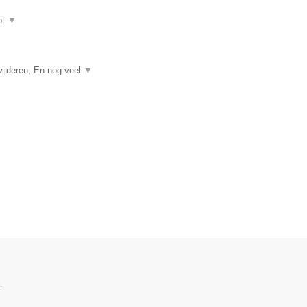
ot
▼
ijderen, En nog veel
▼
.