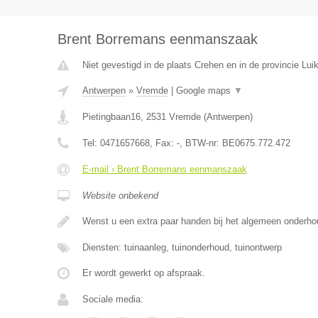
Brent Borremans eenmanszaak
Niet gevestigd in de plaats Crehen en in de provincie Luik
Antwerpen
»
Vremde
|
Google maps
▼
Pietingbaan16
,
2531
Vremde
(
Antwerpen
)
Tel:
0471657668
, Fax:
-
, BTW-nr:
BE0675.772.472
E-mail › Brent Borremans eenmanszaak
Website onbekend
Wenst u een extra paar handen bij het algemeen onderh
Diensten: tuinaanleg, tuinonderhoud, tuinontwerp
Er wordt gewerkt op afspraak.
Sociale media: