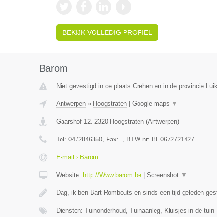
BEKIJK VOLLEDIG PROFIEL
Barom
Niet gevestigd in de plaats Crehen en in de provincie Luik
Antwerpen
»
Hoogstraten
|
Google maps
▼
Gaarshof 12
,
2320
Hoogstraten
(
Antwerpen
)
Tel:
0472846350
, Fax:
-
, BTW-nr:
BE0672721427
E-mail › Barom
Website:
http://Www.barom.be
|
Screenshot
▼
Dag, ik ben Bart Rombouts en sinds een tijd geleden gest
Diensten: Tuinonderhoud, Tuinaanleg, Kluisjes in de tuin