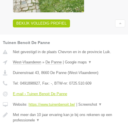
BEKIJK VOLLEDIG PROFIEL
Tuinen Benoit De Panne
Niet gevestigd in de plaats Chevron en in de provincie Luik.
West-Vlaanderen
»
De Panne
|
Google maps
▼
Duinenstraat 43
,
8660
De Panne
(
West-Vlaanderen
)
Tel:
0491898927
, Fax:
-
, BTW-nr:
0725.510.609
E-mail › Tuinen Benoit De Panne
Website:
https://www.tuinenbenoit.be/
|
Screenshot
▼
Met meer dan 10 jaar ervaring kan je bij ons rekenen op een
professionele
▼