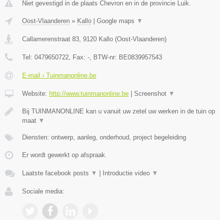
Niet gevestigd in de plaats Chevron en in de provincie Luik.
Oost-Vlaanderen
»
Kallo
|
Google maps
▼
Callamerenstraat 83
,
9120
Kallo
(
Oost-Vlaanderen
)
Tel:
0479650722
, Fax:
-
, BTW-nr:
BE0839957543
E-mail › Tuinmanonline.be
Website:
http://www.tuinmanonline.be
|
Screenshot
▼
Bij TUINMANONLINE kan u vanuit uw zetel uw werken in de tuin op
maat
▼
Diensten: ontwerp, aanleg, onderhoud, project begeleiding
Er wordt gewerkt op afspraak.
Laatste facebook posts
▼
|
Introductie video
▼
Sociale media: