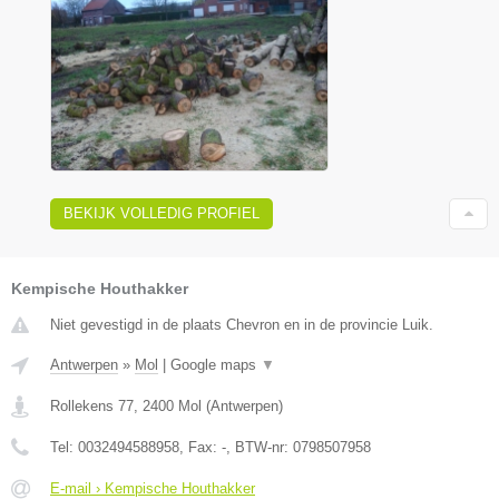
BEKIJK VOLLEDIG PROFIEL
Kempische Houthakker
Niet gevestigd in de plaats Chevron en in de provincie Luik.
Antwerpen
»
Mol
|
Google maps
▼
Rollekens 77
,
2400
Mol
(
Antwerpen
)
Tel:
0032494588958
, Fax:
-
, BTW-nr:
0798507958
E-mail › Kempische Houthakker