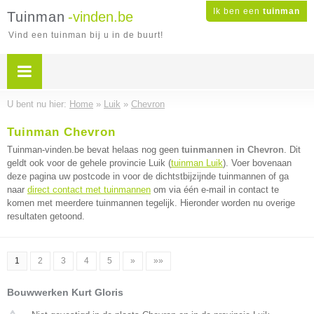
Ik ben een
tuinman
Tuinman
-vinden.be
Vind een tuinman bij u in de buurt!
U bent nu hier:
Home
»
Luik
»
Chevron
Tuinman Chevron
Tuinman-vinden.be bevat helaas nog geen
tuinmannen in Chevron
. Dit
geldt ook voor de gehele provincie Luik (
tuinman Luik
). Voer bovenaan
deze pagina uw postcode in voor de dichtstbijzijnde tuinmannen of ga
naar
direct contact met tuinmannen
om via één e-mail in contact te
komen met meerdere tuinmannen tegelijk. Hieronder worden nu overige
resultaten getoond.
1
2
3
4
5
»
»»
Bouwwerken Kurt Gloris