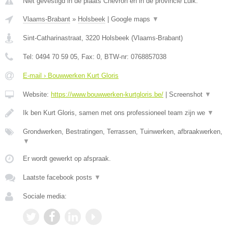
Niet gevestigd in de plaats Chevron en in de provincie Luik.
Vlaams-Brabant
»
Holsbeek
|
Google maps
▼
Sint-Catharinastraat
,
3220
Holsbeek
(
Vlaams-Brabant
)
Tel:
0494 70 59 05
, Fax:
0
, BTW-nr:
0768857038
E-mail › Bouwwerken Kurt Gloris
Website:
https://www.bouwwerken-kurtgloris.be/
|
Screenshot
▼
Ik ben Kurt Gloris, samen met ons professioneel team zijn we
▼
Grondwerken, Bestratingen, Terrassen, Tuinwerken, afbraakwerken,
▼
Er wordt gewerkt op afspraak.
Laatste facebook posts
▼
Sociale media: