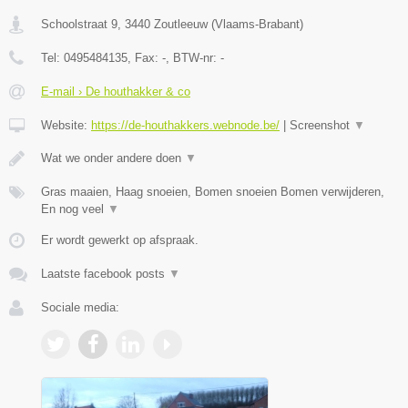
Schoolstraat 9
,
3440
Zoutleeuw
(
Vlaams-Brabant
)
Tel:
0495484135
, Fax:
-
, BTW-nr:
-
E-mail › De houthakker & co
Website:
https://de-houthakkers.webnode.be/
|
Screenshot
▼
Wat we onder andere doen
▼
Gras maaien, Haag snoeien, Bomen snoeien Bomen verwijderen,
En nog veel
▼
Er wordt gewerkt op afspraak.
Laatste facebook posts
▼
Sociale media: