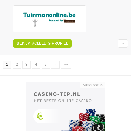
BEKIJK VOLLEDIG PROFIEL
1
2
3
4
5
»
»»