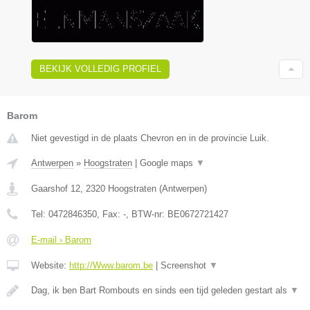
BEKIJK VOLLEDIG PROFIEL
Barom
Niet gevestigd in de plaats Chevron en in de provincie Luik.
Antwerpen
»
Hoogstraten
|
Google maps
▼
Gaarshof 12
,
2320
Hoogstraten
(
Antwerpen
)
Tel:
0472846350
, Fax:
-
, BTW-nr:
BE0672721427
E-mail › Barom
Website:
http://Www.barom.be
|
Screenshot
▼
Dag, ik ben Bart Rombouts en sinds een tijd geleden gestart als
▼