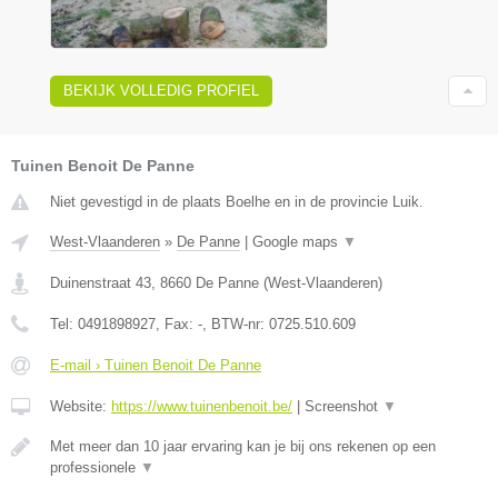
BEKIJK VOLLEDIG PROFIEL
Tuinen Benoit De Panne
Niet gevestigd in de plaats Boelhe en in de provincie Luik.
West-Vlaanderen
»
De Panne
|
Google maps
▼
Duinenstraat 43
,
8660
De Panne
(
West-Vlaanderen
)
Tel:
0491898927
, Fax:
-
, BTW-nr:
0725.510.609
E-mail › Tuinen Benoit De Panne
Website:
https://www.tuinenbenoit.be/
|
Screenshot
▼
Met meer dan 10 jaar ervaring kan je bij ons rekenen op een
professionele
▼