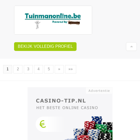
BEKIJK VOLLEDIG PROFIEL
1
2
3
4
5
»
»»