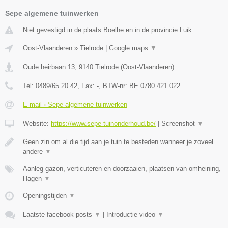
Sepe algemene tuinwerken
Niet gevestigd in de plaats Boelhe en in de provincie Luik.
Oost-Vlaanderen
»
Tielrode
|
Google maps
▼
Oude heirbaan 13
,
9140
Tielrode
(
Oost-Vlaanderen
)
Tel:
0489/65.20.42
, Fax:
-
, BTW-nr:
BE 0780.421.022
E-mail › Sepe algemene tuinwerken
Website:
https://www.sepe-tuinonderhoud.be/
|
Screenshot
▼
Geen zin om al die tijd aan je tuin te besteden wanneer je zoveel
andere
▼
Aanleg gazon, verticuteren en doorzaaien, plaatsen van omheining,
Hagen
▼
Openingstijden
▼
Laatste facebook posts
▼
|
Introductie video
▼