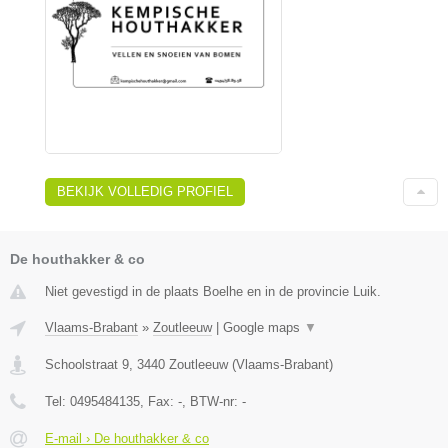
BEKIJK VOLLEDIG PROFIEL
De houthakker & co
Niet gevestigd in de plaats Boelhe en in de provincie Luik.
Vlaams-Brabant
»
Zoutleeuw
|
Google maps
▼
Schoolstraat 9
,
3440
Zoutleeuw
(
Vlaams-Brabant
)
Tel:
0495484135
, Fax:
-
, BTW-nr:
-
E-mail › De houthakker & co