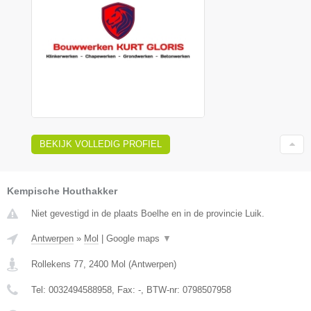
BEKIJK VOLLEDIG PROFIEL
Kempische Houthakker
Niet gevestigd in de plaats Boelhe en in de provincie Luik.
Antwerpen
»
Mol
|
Google maps
▼
Rollekens 77
,
2400
Mol
(
Antwerpen
)
Tel:
0032494588958
, Fax:
-
, BTW-nr:
0798507958