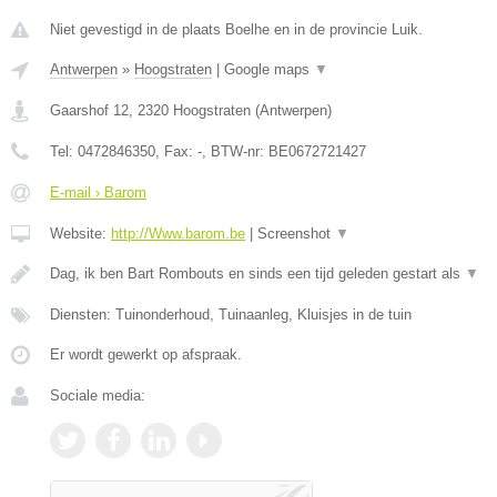
Niet gevestigd in de plaats Boelhe en in de provincie Luik.
Antwerpen
»
Hoogstraten
|
Google maps
▼
Gaarshof 12
,
2320
Hoogstraten
(
Antwerpen
)
Tel:
0472846350
, Fax:
-
, BTW-nr:
BE0672721427
E-mail › Barom
Website:
http://Www.barom.be
|
Screenshot
▼
Dag, ik ben Bart Rombouts en sinds een tijd geleden gestart als
▼
Diensten: Tuinonderhoud, Tuinaanleg, Kluisjes in de tuin
Er wordt gewerkt op afspraak.
Sociale media: