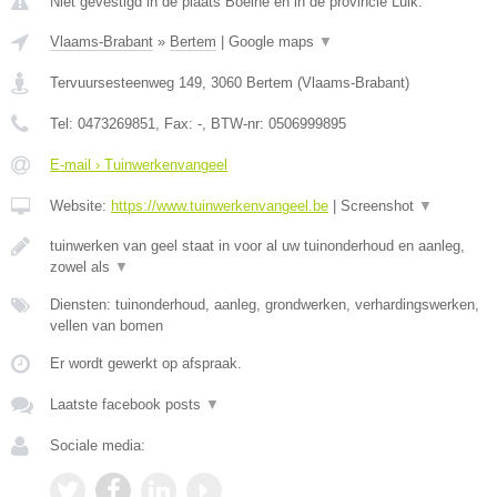
Niet gevestigd in de plaats Boelhe en in de provincie Luik.
Vlaams-Brabant
»
Bertem
|
Google maps
▼
Tervuursesteenweg 149
,
3060
Bertem
(
Vlaams-Brabant
)
Tel:
0473269851
, Fax:
-
, BTW-nr:
0506999895
E-mail › Tuinwerkenvangeel
Website:
https://www.tuinwerkenvangeel.be
|
Screenshot
▼
tuinwerken van geel staat in voor al uw tuinonderhoud en aanleg,
zowel als
▼
Diensten: tuinonderhoud, aanleg, grondwerken, verhardingswerken,
vellen van bomen
Er wordt gewerkt op afspraak.
Laatste facebook posts
▼
Sociale media: