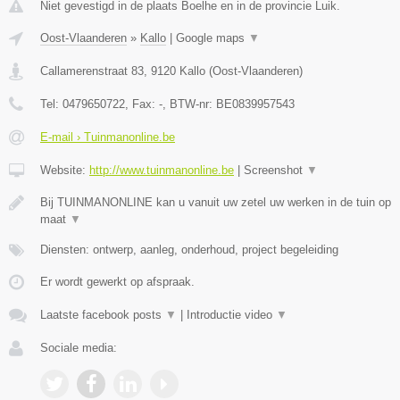
Niet gevestigd in de plaats Boelhe en in de provincie Luik.
Oost-Vlaanderen
»
Kallo
|
Google maps
▼
Callamerenstraat 83
,
9120
Kallo
(
Oost-Vlaanderen
)
Tel:
0479650722
, Fax:
-
, BTW-nr:
BE0839957543
E-mail › Tuinmanonline.be
Website:
http://www.tuinmanonline.be
|
Screenshot
▼
Bij TUINMANONLINE kan u vanuit uw zetel uw werken in de tuin op
maat
▼
Diensten: ontwerp, aanleg, onderhoud, project begeleiding
Er wordt gewerkt op afspraak.
Laatste facebook posts
▼
|
Introductie video
▼
Sociale media: