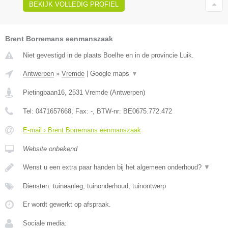
BEKIJK VOLLEDIG PROFIEL
Brent Borremans eenmanszaak
Niet gevestigd in de plaats Boelhe en in de provincie Luik.
Antwerpen
»
Vremde
|
Google maps
▼
Pietingbaan16
,
2531
Vremde
(
Antwerpen
)
Tel:
0471657668
, Fax:
-
, BTW-nr:
BE0675.772.472
E-mail › Brent Borremans eenmanszaak
Website onbekend
Wenst u een extra paar handen bij het algemeen onderhoud?
▼
Diensten: tuinaanleg, tuinonderhoud, tuinontwerp
Er wordt gewerkt op afspraak.
Sociale media: