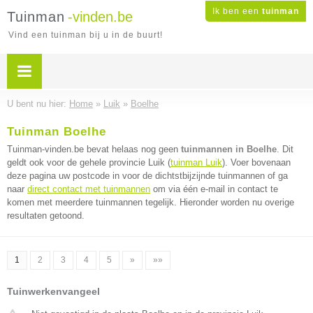
Ik ben een
tuinman
Tuinman
-vinden.be
Vind een tuinman bij u in de buurt!
U bent nu hier:
Home
»
Luik
»
Boelhe
Tuinman Boelhe
Tuinman-vinden.be bevat helaas nog geen
tuinmannen in Boelhe
. Dit
geldt ook voor de gehele provincie Luik (
tuinman Luik
). Voer bovenaan
deze pagina uw postcode in voor de dichtstbijzijnde tuinmannen of ga
naar
direct contact met tuinmannen
om via één e-mail in contact te
komen met meerdere tuinmannen tegelijk. Hieronder worden nu overige
resultaten getoond.
1
2
3
4
5
»
»»
Tuinwerkenvangeel