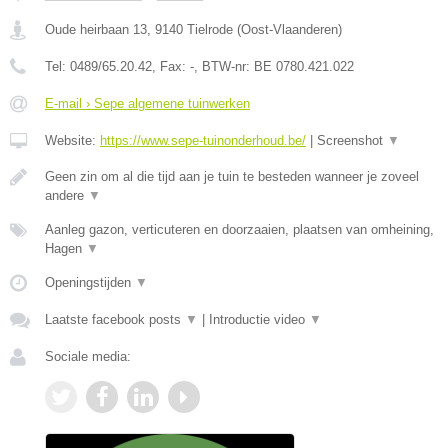
Oude heirbaan 13
,
9140
Tielrode
(
Oost-Vlaanderen
)
Tel:
0489/65.20.42
, Fax:
-
, BTW-nr:
BE 0780.421.022
E-mail › Sepe algemene tuinwerken
Website:
https://www.sepe-tuinonderhoud.be/
|
Screenshot
▼
Geen zin om al die tijd aan je tuin te besteden wanneer je zoveel
andere
▼
Aanleg gazon, verticuteren en doorzaaien, plaatsen van omheining,
Hagen
▼
Openingstijden
▼
Laatste facebook posts
▼
|
Introductie video
▼
Sociale media: