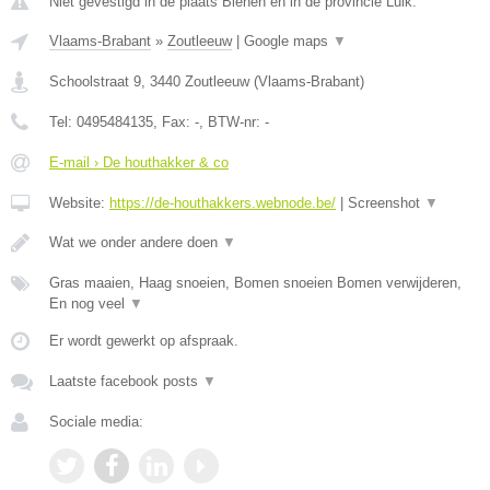
Niet gevestigd in de plaats Blehen en in de provincie Luik.
Vlaams-Brabant
»
Zoutleeuw
|
Google maps
▼
Schoolstraat 9
,
3440
Zoutleeuw
(
Vlaams-Brabant
)
Tel:
0495484135
, Fax:
-
, BTW-nr:
-
E-mail › De houthakker & co
Website:
https://de-houthakkers.webnode.be/
|
Screenshot
▼
Wat we onder andere doen
▼
Gras maaien, Haag snoeien, Bomen snoeien Bomen verwijderen,
En nog veel
▼
Er wordt gewerkt op afspraak.
Laatste facebook posts
▼
Sociale media: