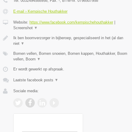
Tel:
0032494588958
, Fax:
-
, BTW-nr:
0798507958
E-mail › Kempische Houthakker
Website:
https://www.facebook.com/kempischehouthakker
|
Screenshot
▼
Ik ben boomverzorger in bijberoep, gespecialiseerd in het (al dan
niet
▼
Bomen vellen, Bomen snoeien, Bomen kappen, Houthakker, Boom
vellen, Boom
▼
Er wordt gewerkt op afspraak.
Laatste facebook posts
▼
Sociale media: