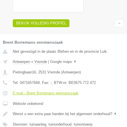
BEKIJK VOLLEDIG PROFIEL
Brent Borremans eenmanszaak
Niet gevestigd in de plaats Blehen en in de provincie Luik.
Antwerpen
»
Vremde
|
Google maps
▼
Pietingbaan16
,
2531
Vremde
(
Antwerpen
)
Tel:
0471657668
, Fax:
-
, BTW-nr:
BE0675.772.472
E-mail › Brent Borremans eenmanszaak
Website onbekend
Wenst u een extra paar handen bij het algemeen onderhoud?
▼
Diensten: tuinaanleg, tuinonderhoud, tuinontwerp