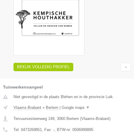
BEKIJK VOLLEDIG PROFIEL
Tuinwerkenvangeel
Niet gevestigd in de plaats Blehen en in de provincie Luik.
Vlaams-Brabant
»
Bertem
|
Google maps
▼
Tervuursesteenweg 149
,
3060
Bertem
(
Vlaams-Brabant
)
Tel:
0473269851
, Fax:
-
, BTW-nr:
0506999895