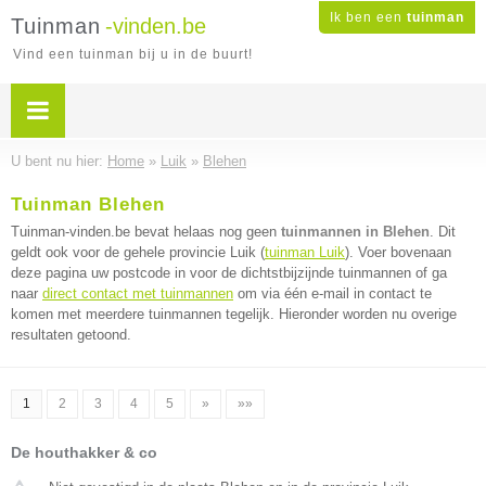
Ik ben een
tuinman
Tuinman
-vinden.be
Vind een tuinman bij u in de buurt!
U bent nu hier:
Home
»
Luik
»
Blehen
Tuinman Blehen
Tuinman-vinden.be bevat helaas nog geen
tuinmannen in Blehen
. Dit
geldt ook voor de gehele provincie Luik (
tuinman Luik
). Voer bovenaan
deze pagina uw postcode in voor de dichtstbijzijnde tuinmannen of ga
naar
direct contact met tuinmannen
om via één e-mail in contact te
komen met meerdere tuinmannen tegelijk. Hieronder worden nu overige
resultaten getoond.
1
2
3
4
5
»
»»
De houthakker & co