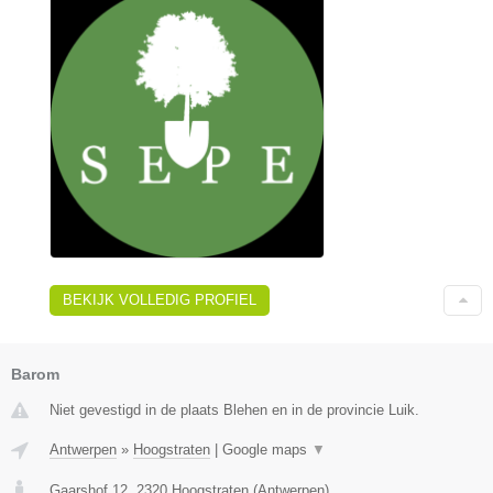
BEKIJK VOLLEDIG PROFIEL
Barom
Niet gevestigd in de plaats Blehen en in de provincie Luik.
Antwerpen
»
Hoogstraten
|
Google maps
▼
Gaarshof 12
,
2320
Hoogstraten
(
Antwerpen
)