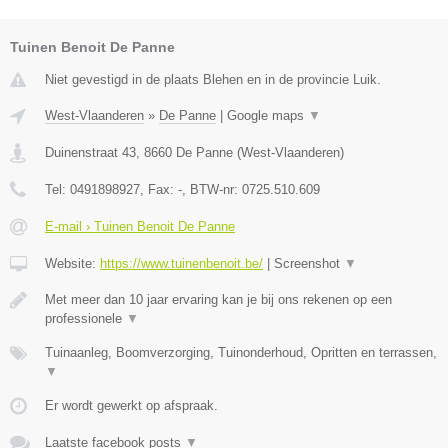
Tuinen Benoit De Panne
Niet gevestigd in de plaats Blehen en in de provincie Luik.
West-Vlaanderen
»
De Panne
|
Google maps
▼
Duinenstraat 43
,
8660
De Panne
(
West-Vlaanderen
)
Tel:
0491898927
, Fax:
-
, BTW-nr:
0725.510.609
E-mail › Tuinen Benoit De Panne
Website:
https://www.tuinenbenoit.be/
|
Screenshot
▼
Met meer dan 10 jaar ervaring kan je bij ons rekenen op een
professionele
▼
Tuinaanleg, Boomverzorging, Tuinonderhoud, Opritten en terrassen,
▼
Er wordt gewerkt op afspraak.
Laatste facebook posts
▼