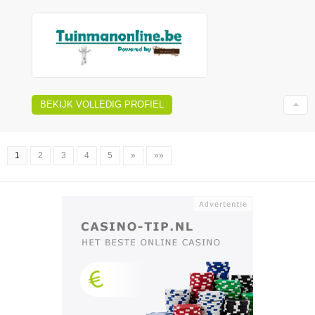
BEKIJK VOLLEDIG PROFIEL
1
2
3
4
5
»
»»