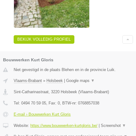
BEKIJK VOLLEDIG PROFIEL
Bouwwerken Kurt Gloris
Niet gevestigd in de plaats Blehen en in de provincie Luik.
Vlaams-Brabant
»
Holsbeek
|
Google maps
▼
Sint-Catharinastraat
,
3220
Holsbeek
(
Vlaams-Brabant
)
Tel:
0494 70 59 05
, Fax:
0
, BTW-nr:
0768857038
E-mail › Bouwwerken Kurt Gloris
Website:
https://www.bouwwerken-kurtgloris.be/
|
Screenshot
▼