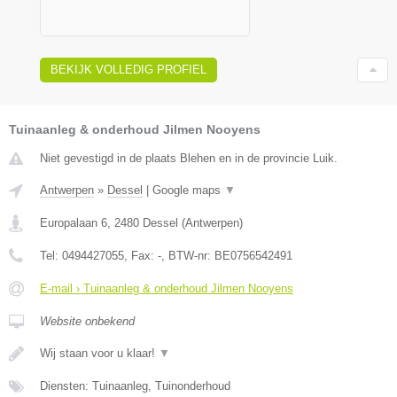
BEKIJK VOLLEDIG PROFIEL
Tuinaanleg & onderhoud Jilmen Nooyens
Niet gevestigd in de plaats Blehen en in de provincie Luik.
Antwerpen
»
Dessel
|
Google maps
▼
Europalaan 6
,
2480
Dessel
(
Antwerpen
)
Tel:
0494427055
, Fax:
-
, BTW-nr:
BE0756542491
E-mail › Tuinaanleg & onderhoud Jilmen Nooyens
Website onbekend
Wij staan voor u klaar!
▼
Diensten: Tuinaanleg, Tuinonderhoud