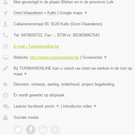
Niet gevestigd in de plaats Blehen en in de provincie Luik.
Oost-Vlaanderen
»
Kallo
|
Google maps
▼
Callamerenstraat 83
,
9120
Kallo
(
Oost-Vlaanderen
)
Tel:
0479650722
, Fax:
-
, BTW-nr:
BE0839957543
E-mail › Tuinmanonline.be
Website:
http://www.tuinmanonline.be
|
Screenshot
▼
Bij TUINMANONLINE kan u vanuit uw zetel uw werken in de tuin op
maat
▼
Diensten: ontwerp, aanleg, onderhoud, project begeleiding
Er wordt gewerkt op afspraak.
Laatste facebook posts
▼
|
Introductie video
▼
Sociale media: