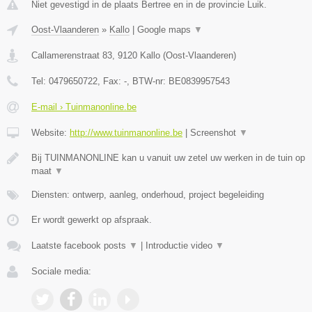
Niet gevestigd in de plaats Bertree en in de provincie Luik.
Oost-Vlaanderen
»
Kallo
|
Google maps
▼
Callamerenstraat 83
,
9120
Kallo
(
Oost-Vlaanderen
)
Tel:
0479650722
, Fax:
-
, BTW-nr:
BE0839957543
E-mail › Tuinmanonline.be
Website:
http://www.tuinmanonline.be
|
Screenshot
▼
Bij TUINMANONLINE kan u vanuit uw zetel uw werken in de tuin op
maat
▼
Diensten: ontwerp, aanleg, onderhoud, project begeleiding
Er wordt gewerkt op afspraak.
Laatste facebook posts
▼
|
Introductie video
▼
Sociale media: