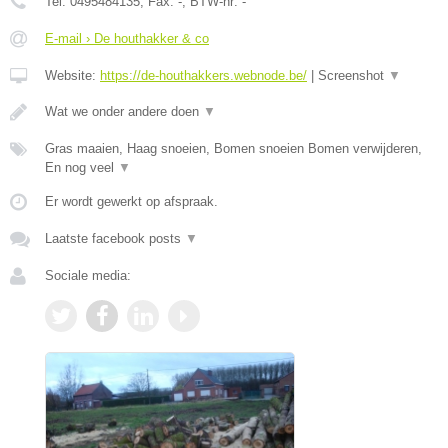
Tel:
0495484135
, Fax:
-
, BTW-nr:
-
E-mail › De houthakker & co
Website:
https://de-houthakkers.webnode.be/
|
Screenshot
▼
Wat we onder andere doen
▼
Gras maaien, Haag snoeien, Bomen snoeien Bomen verwijderen,
En nog veel
▼
Er wordt gewerkt op afspraak.
Laatste facebook posts
▼
Sociale media: