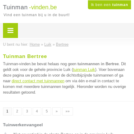
Ik ben een
tuinman
Tuinman
-vinden.be
Vind een tuinman bij u in de buurt!
U bent nu hier:
Home
»
Luik
»
Bertree
Tuinman Bertree
Tuinman-vinden.be bevat helaas nog geen
tuinmannen in Bertree
. Dit
geldt ook voor de gehele provincie Luik (
tuinman Luik
). Voer bovenaan
deze pagina uw postcode in voor de dichtstbijzijnde tuinmannen of ga
naar
direct contact met tuinmannen
om via één e-mail in contact te
komen met meerdere tuinmannen tegelijk. Hieronder worden nu overige
resultaten getoond.
1
2
3
4
5
»
»»
Tuinwerkenvangeel