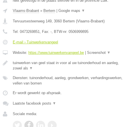
Niet gevestigd in de plaats Bertree en in de provincie Luik.
Vlaams-Brabant
»
Bertem
|
Google maps
▼
Tervuursesteenweg 149
,
3060
Bertem
(
Vlaams-Brabant
)
Tel:
0473269851
, Fax:
-
, BTW-nr:
0506999895
E-mail › Tuinwerkenvangeel
Website:
https://www.tuinwerkenvangeel.be
|
Screenshot
▼
tuinwerken van geel staat in voor al uw tuinonderhoud en aanleg,
zowel als
▼
Diensten: tuinonderhoud, aanleg, grondwerken, verhardingswerken,
vellen van bomen
Er wordt gewerkt op afspraak.
Laatste facebook posts
▼
Sociale media: