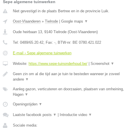
Sepe algemene tuinwerken
Niet gevestigd in de plaats Bertree en in de provincie Luik.
Oost-Vlaanderen
»
Tielrode
|
Google maps
▼
Oude heirbaan 13
,
9140
Tielrode
(
Oost-Vlaanderen
)
Tel:
0489/65.20.42
, Fax:
-
, BTW-nr:
BE 0780.421.022
E-mail › Sepe algemene tuinwerken
Website:
https://www.sepe-tuinonderhoud.be/
|
Screenshot
▼
Geen zin om al die tijd aan je tuin te besteden wanneer je zoveel
andere
▼
Aanleg gazon, verticuteren en doorzaaien, plaatsen van omheining,
Hagen
▼
Openingstijden
▼
Laatste facebook posts
▼
|
Introductie video
▼
Sociale media: