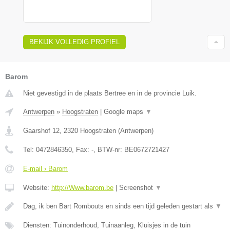
BEKIJK VOLLEDIG PROFIEL
Barom
Niet gevestigd in de plaats Bertree en in de provincie Luik.
Antwerpen
»
Hoogstraten
|
Google maps
▼
Gaarshof 12
,
2320
Hoogstraten
(
Antwerpen
)
Tel:
0472846350
, Fax:
-
, BTW-nr:
BE0672721427
E-mail › Barom
Website:
http://Www.barom.be
|
Screenshot
▼
Dag, ik ben Bart Rombouts en sinds een tijd geleden gestart als
▼
Diensten: Tuinonderhoud, Tuinaanleg, Kluisjes in de tuin