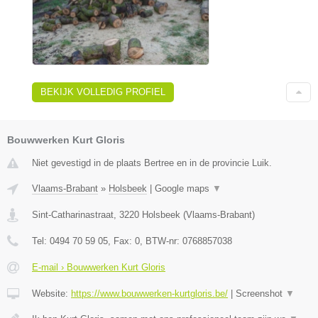
BEKIJK VOLLEDIG PROFIEL
Bouwwerken Kurt Gloris
Niet gevestigd in de plaats Bertree en in de provincie Luik.
Vlaams-Brabant
»
Holsbeek
|
Google maps
▼
Sint-Catharinastraat
,
3220
Holsbeek
(
Vlaams-Brabant
)
Tel:
0494 70 59 05
, Fax:
0
, BTW-nr:
0768857038
E-mail › Bouwwerken Kurt Gloris
Website:
https://www.bouwwerken-kurtgloris.be/
|
Screenshot
▼