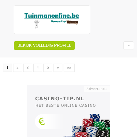
BEKIJK VOLLEDIG PROFIEL
1
2
3
4
5
»
»»