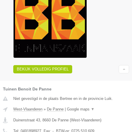
BEKIJK VOLLEDIG PROFIEL
Tuinen Benoit De Panne
Niet gevestigd in de plaats Bertree en in de provincie Luik.
West-Vlaanderen
»
De Panne
|
Google maps
▼
Duinenstraat 43
,
8660
De Panne
(
West-Vlaanderen
)
Tel:
0491898927
, Fax:
-
, BTW-nr:
0725.510.609