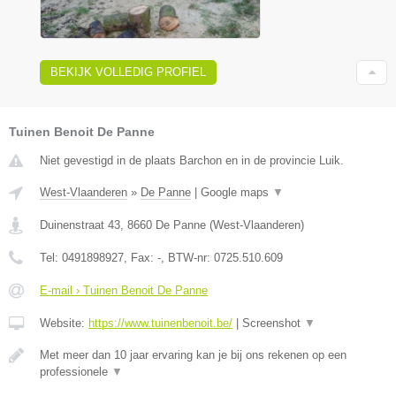
BEKIJK VOLLEDIG PROFIEL
Tuinen Benoit De Panne
Niet gevestigd in de plaats Barchon en in de provincie Luik.
West-Vlaanderen
»
De Panne
|
Google maps
▼
Duinenstraat 43
,
8660
De Panne
(
West-Vlaanderen
)
Tel:
0491898927
, Fax:
-
, BTW-nr:
0725.510.609
E-mail › Tuinen Benoit De Panne
Website:
https://www.tuinenbenoit.be/
|
Screenshot
▼
Met meer dan 10 jaar ervaring kan je bij ons rekenen op een
professionele
▼