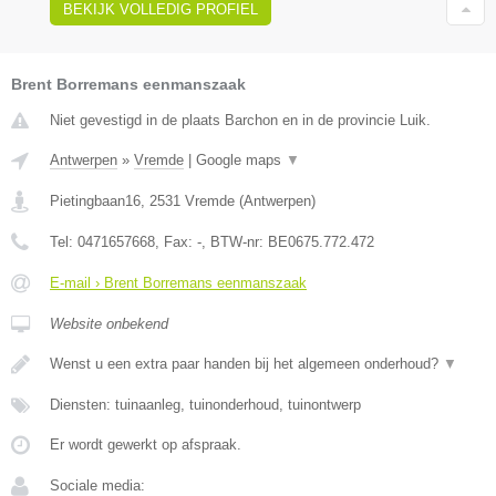
BEKIJK VOLLEDIG PROFIEL
Brent Borremans eenmanszaak
Niet gevestigd in de plaats Barchon en in de provincie Luik.
Antwerpen
»
Vremde
|
Google maps
▼
Pietingbaan16
,
2531
Vremde
(
Antwerpen
)
Tel:
0471657668
, Fax:
-
, BTW-nr:
BE0675.772.472
E-mail › Brent Borremans eenmanszaak
Website onbekend
Wenst u een extra paar handen bij het algemeen onderhoud?
▼
Diensten: tuinaanleg, tuinonderhoud, tuinontwerp
Er wordt gewerkt op afspraak.
Sociale media: