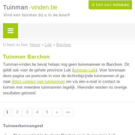
Ik ben een
tuinman
Tuinman
-vinden.be
Vind een tuinman bij u in de buurt!
U bent nu hier:
Home
»
Luik
»
Barchon
Tuinman Barchon
Tuinman-vinden.be bevat helaas nog geen
tuinmannen in Barchon
. Dit
geldt ook voor de gehele provincie Luik (
tuinman Luik
). Voer bovenaan
deze pagina uw postcode in voor de dichtstbijzijnde tuinmannen of ga
naar
direct contact met tuinmannen
om via één e-mail in contact te
komen met meerdere tuinmannen tegelijk. Hieronder worden nu overige
resultaten getoond.
1
2
3
4
5
»
»»
Tuinwerkenvangeel