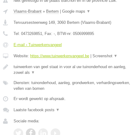
Niet gevestigd in de plaats Barchon en in de provincie Luik.
Vlaams-Brabant
»
Bertem
|
Google maps
▼
Tervuursesteenweg 149
,
3060
Bertem
(
Vlaams-Brabant
)
Tel:
0473269851
, Fax:
-
, BTW-nr:
0506999895
E-mail › Tuinwerkenvangeel
Website:
https://www.tuinwerkenvangeel.be
|
Screenshot
▼
tuinwerken van geel staat in voor al uw tuinonderhoud en aanleg,
zowel als
▼
Diensten: tuinonderhoud, aanleg, grondwerken, verhardingswerken,
vellen van bomen
Er wordt gewerkt op afspraak.
Laatste facebook posts
▼
Sociale media: