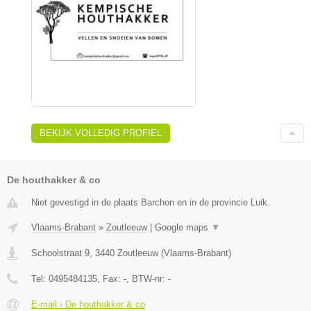
BEKIJK VOLLEDIG PROFIEL
De houthakker & co
Niet gevestigd in de plaats Barchon en in de provincie Luik.
Vlaams-Brabant
»
Zoutleeuw
|
Google maps
▼
Schoolstraat 9
,
3440
Zoutleeuw
(
Vlaams-Brabant
)
Tel:
0495484135
, Fax:
-
, BTW-nr:
-
E-mail › De houthakker & co