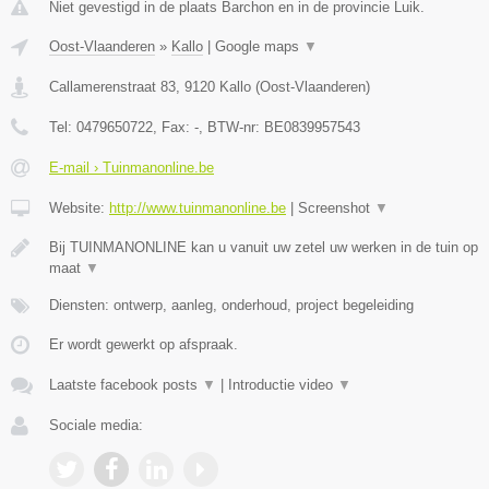
Niet gevestigd in de plaats Barchon en in de provincie Luik.
Oost-Vlaanderen
»
Kallo
|
Google maps
▼
Callamerenstraat 83
,
9120
Kallo
(
Oost-Vlaanderen
)
Tel:
0479650722
, Fax:
-
, BTW-nr:
BE0839957543
E-mail › Tuinmanonline.be
Website:
http://www.tuinmanonline.be
|
Screenshot
▼
Bij TUINMANONLINE kan u vanuit uw zetel uw werken in de tuin op
maat
▼
Diensten: ontwerp, aanleg, onderhoud, project begeleiding
Er wordt gewerkt op afspraak.
Laatste facebook posts
▼
|
Introductie video
▼
Sociale media: