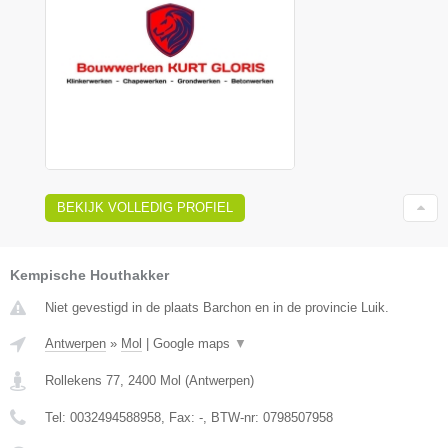
BEKIJK VOLLEDIG PROFIEL
Kempische Houthakker
Niet gevestigd in de plaats Barchon en in de provincie Luik.
Antwerpen
»
Mol
|
Google maps
▼
Rollekens 77
,
2400
Mol
(
Antwerpen
)
Tel:
0032494588958
, Fax:
-
, BTW-nr:
0798507958