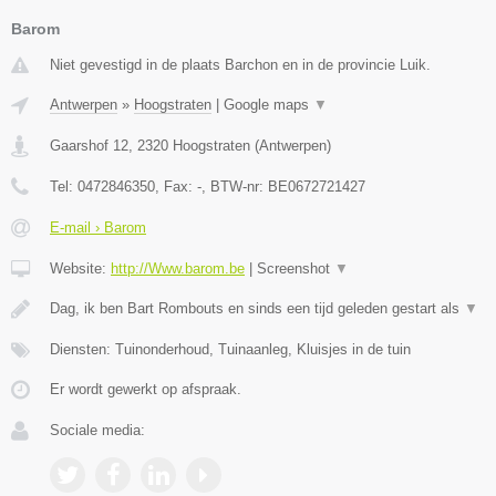
Barom
Niet gevestigd in de plaats Barchon en in de provincie Luik.
Antwerpen
»
Hoogstraten
|
Google maps
▼
Gaarshof 12
,
2320
Hoogstraten
(
Antwerpen
)
Tel:
0472846350
, Fax:
-
, BTW-nr:
BE0672721427
E-mail › Barom
Website:
http://Www.barom.be
|
Screenshot
▼
Dag, ik ben Bart Rombouts en sinds een tijd geleden gestart als
▼
Diensten: Tuinonderhoud, Tuinaanleg, Kluisjes in de tuin
Er wordt gewerkt op afspraak.
Sociale media: