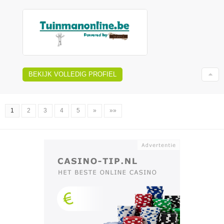
BEKIJK VOLLEDIG PROFIEL
1
2
3
4
5
»
»»