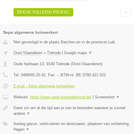
BEKIJK VOLLEDIG PROFIEL
Sepe algemene tuinwerken
Niet gevestigd in de plaats Barchon en in de provincie Luik.
Oost-Vlaanderen
»
Tielrode
|
Google maps
▼
Oude heirbaan 13
,
9140
Tielrode
(
Oost-Vlaanderen
)
Tel:
0489/65.20.42
, Fax:
-
, BTW-nr:
BE 0780.421.022
E-mail › Sepe algemene tuinwerken
Website:
https://www.sepe-tuinonderhoud.be/
|
Screenshot
▼
Geen zin om al die tijd aan je tuin te besteden wanneer je zoveel
andere
▼
Aanleg gazon, verticuteren en doorzaaien, plaatsen van omheining,
Hagen
▼