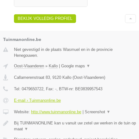
BEKIJK VOLLEDIG PROFIEL
Tuinmanonline.be
Niet gevestigd in de plaats Wasmuel en in de provincie
Henegouwen.
Oost-Vlaanderen
»
Kallo
|
Google maps
▼
Callamerenstraat 83
,
9120
Kallo
(
Oost-Vlaanderen
)
Tel:
0479650722
, Fax:
-
, BTW-nr:
BE0839957543
E-mail › Tuinmanonline.be
Website:
http://www.tuinmanonline.be
|
Screenshot
▼
Bij TUINMANONLINE kan u vanuit uw zetel uw werken in de tuin op
maat
▼