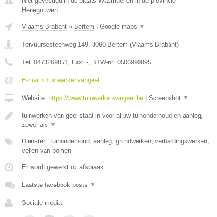
Niet gevestigd in de plaats Wasmuel en in de provincie
Henegouwen.
Vlaams-Brabant
»
Bertem
|
Google maps
▼
Tervuursesteenweg 149
,
3060
Bertem
(
Vlaams-Brabant
)
Tel:
0473269851
, Fax:
-
, BTW-nr:
0506999895
E-mail › Tuinwerkenvangeel
Website:
https://www.tuinwerkenvangeel.be
|
Screenshot
▼
tuinwerken van geel staat in voor al uw tuinonderhoud en aanleg,
zowel als
▼
Diensten: tuinonderhoud, aanleg, grondwerken, verhardingswerken,
vellen van bomen
Er wordt gewerkt op afspraak.
Laatste facebook posts
▼
Sociale media: