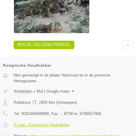
BEKIJK VOLLEDIG PROFIEL
Kempische Houthakker
Niet gevestigd in de plaats Wasmuel en in de provincie
Henegouwen.
Antwerpen
»
Mol
|
Google maps
▼
Rollekens 77
,
2400
Mol
(
Antwerpen
)
Tel:
0032494588958
, Fax:
-
, BTW-nr:
0798507958
E-mail › Kempische Houthakker