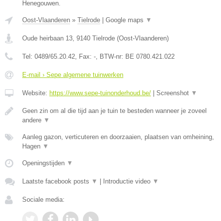
Henegouwen.
Oost-Vlaanderen
»
Tielrode
|
Google maps
▼
Oude heirbaan 13
,
9140
Tielrode
(
Oost-Vlaanderen
)
Tel:
0489/65.20.42
, Fax:
-
, BTW-nr:
BE 0780.421.022
E-mail › Sepe algemene tuinwerken
Website:
https://www.sepe-tuinonderhoud.be/
|
Screenshot
▼
Geen zin om al die tijd aan je tuin te besteden wanneer je zoveel
andere
▼
Aanleg gazon, verticuteren en doorzaaien, plaatsen van omheining,
Hagen
▼
Openingstijden
▼
Laatste facebook posts
▼
|
Introductie video
▼
Sociale media: