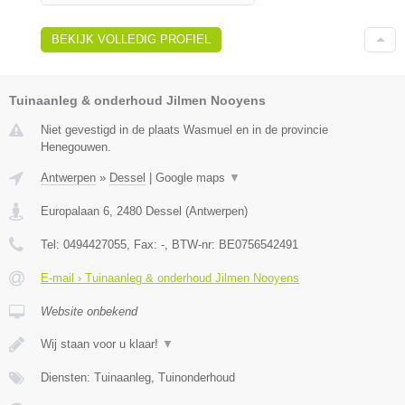
BEKIJK VOLLEDIG PROFIEL
Tuinaanleg & onderhoud Jilmen Nooyens
Niet gevestigd in de plaats Wasmuel en in de provincie
Henegouwen.
Antwerpen
»
Dessel
|
Google maps
▼
Europalaan 6
,
2480
Dessel
(
Antwerpen
)
Tel:
0494427055
, Fax:
-
, BTW-nr:
BE0756542491
E-mail › Tuinaanleg & onderhoud Jilmen Nooyens
Website onbekend
Wij staan voor u klaar!
▼
Diensten: Tuinaanleg, Tuinonderhoud