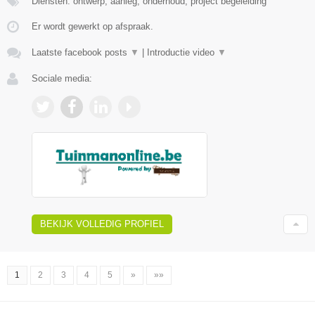
Diensten: ontwerp, aanleg, onderhoud, project begeleiding
Er wordt gewerkt op afspraak.
Laatste facebook posts
▼
|
Introductie video
▼
Sociale media:
BEKIJK VOLLEDIG PROFIEL
1
2
3
4
5
»
»»