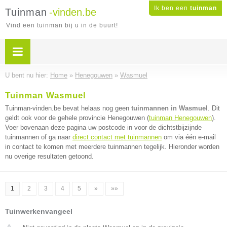
Ik ben een
tuinman
Tuinman
-vinden.be
Vind een tuinman bij u in de buurt!
U bent nu hier:
Home
»
Henegouwen
»
Wasmuel
Tuinman Wasmuel
Tuinman-vinden.be bevat helaas nog geen
tuinmannen in Wasmuel
. Dit
geldt ook voor de gehele provincie Henegouwen (
tuinman Henegouwen
).
Voer bovenaan deze pagina uw postcode in voor de dichtstbijzijnde
tuinmannen of ga naar
direct contact met tuinmannen
om via één e-mail
in contact te komen met meerdere tuinmannen tegelijk. Hieronder worden
nu overige resultaten getoond.
1
2
3
4
5
»
»»
Tuinwerkenvangeel