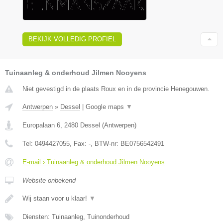
BEKIJK VOLLEDIG PROFIEL
Tuinaanleg & onderhoud Jilmen Nooyens
Niet gevestigd in de plaats Roux en in de provincie Henegouwen.
Antwerpen
»
Dessel
|
Google maps
▼
Europalaan 6
,
2480
Dessel
(
Antwerpen
)
Tel:
0494427055
, Fax:
-
, BTW-nr:
BE0756542491
E-mail › Tuinaanleg & onderhoud Jilmen Nooyens
Website onbekend
Wij staan voor u klaar!
▼
Diensten: Tuinaanleg, Tuinonderhoud