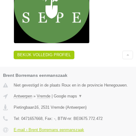
BEKIJK VOLLEDIG PROFIEL
Brent Borremans eenmanszaak
Niet gevestigd in de plaats Roux en in de provincie Henegouwen.
Antwerpen
»
Vremde
|
Google maps
▼
Pietingbaan16
,
2531
Vremde
(
Antwerpen
)
Tel:
0471657668
, Fax:
-
, BTW-nr:
BE0675.772.472
E-mail › Brent Borremans eenmanszaak