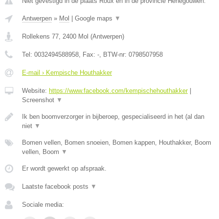
Niet gevestigd in de plaats Roux en in de provincie Henegouwen.
Antwerpen
»
Mol
|
Google maps
▼
Rollekens 77
,
2400
Mol
(
Antwerpen
)
Tel:
0032494588958
, Fax:
-
, BTW-nr:
0798507958
E-mail › Kempische Houthakker
Website:
https://www.facebook.com/kempischehouthakker
|
Screenshot
▼
Ik ben boomverzorger in bijberoep, gespecialiseerd in het (al dan
niet
▼
Bomen vellen, Bomen snoeien, Bomen kappen, Houthakker, Boom
vellen, Boom
▼
Er wordt gewerkt op afspraak.
Laatste facebook posts
▼
Sociale media: