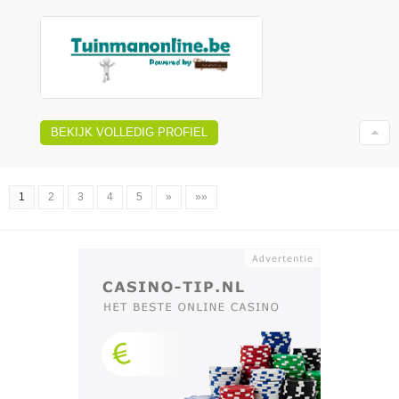
BEKIJK VOLLEDIG PROFIEL
1
2
3
4
5
»
»»