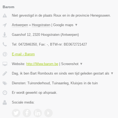
Barom
Niet gevestigd in de plaats Roux en in de provincie Henegouwen.
Antwerpen
»
Hoogstraten
|
Google maps
▼
Gaarshof 12
,
2320
Hoogstraten
(
Antwerpen
)
Tel:
0472846350
, Fax:
-
, BTW-nr:
BE0672721427
E-mail › Barom
Website:
http://Www.barom.be
|
Screenshot
▼
Dag, ik ben Bart Rombouts en sinds een tijd geleden gestart als
▼
Diensten: Tuinonderhoud, Tuinaanleg, Kluisjes in de tuin
Er wordt gewerkt op afspraak.
Sociale media: