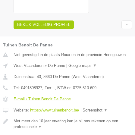
BEKIJK VOLLEDIG PROFIEL
Tuinen Benoit De Panne
Niet gevestigd in de plaats Roux en in de provincie Henegouwen.
West-Vlaanderen
»
De Panne
|
Google maps
▼
Duinenstraat 43
,
8660
De Panne
(
West-Vlaanderen
)
Tel:
0491898927
, Fax:
-
, BTW-nr:
0725.510.609
E-mail › Tuinen Benoit De Panne
Website:
https://www.tuinenbenoit.be/
|
Screenshot
▼
Met meer dan 10 jaar ervaring kan je bij ons rekenen op een
professionele
▼