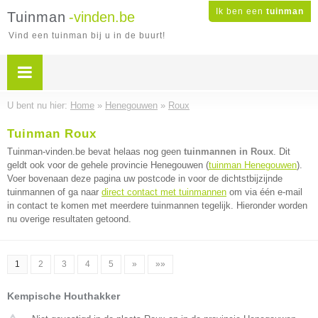
Ik ben een
tuinman
Tuinman
-vinden.be
Vind een tuinman bij u in de buurt!
U bent nu hier:
Home
»
Henegouwen
»
Roux
Tuinman Roux
Tuinman-vinden.be bevat helaas nog geen
tuinmannen in Roux
. Dit
geldt ook voor de gehele provincie Henegouwen (
tuinman Henegouwen
).
Voer bovenaan deze pagina uw postcode in voor de dichtstbijzijnde
tuinmannen of ga naar
direct contact met tuinmannen
om via één e-mail
in contact te komen met meerdere tuinmannen tegelijk. Hieronder worden
nu overige resultaten getoond.
1
2
3
4
5
»
»»
Kempische Houthakker