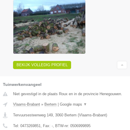
BEKIJK VOLLEDIG PROFIEL
Tuinwerkenvangeel
Niet gevestigd in de plaats Roux en in de provincie Henegouwen.
Vlaams-Brabant
»
Bertem
|
Google maps
▼
Tervuursesteenweg 149
,
3060
Bertem
(
Vlaams-Brabant
)
Tel:
0473269851
, Fax:
-
, BTW-nr:
0506999895