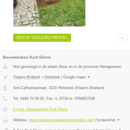
BEKIJK VOLLEDIG PROFIEL
Bouwwerken Kurt Gloris
Niet gevestigd in de plaats Roux en in de provincie Henegouwen.
Vlaams-Brabant
»
Holsbeek
|
Google maps
▼
Sint-Catharinastraat
,
3220
Holsbeek
(
Vlaams-Brabant
)
Tel:
0494 70 59 05
, Fax:
0
, BTW-nr:
0768857038
E-mail › Bouwwerken Kurt Gloris
Website:
https://www.bouwwerken-kurtgloris.be/
|
Screenshot
▼