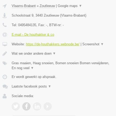
Vlaams-Brabant
»
Zoutleeuw
|
Google maps
▼
Schoolstraat 9
,
3440
Zoutleeuw
(
Vlaams-Brabant
)
Tel:
0495484135
, Fax:
-
, BTW-nr:
-
E-mail › De houthakker & co
Website:
https://de-houthakkers.webnode.be/
|
Screenshot
▼
Wat we onder andere doen
▼
Gras maaien, Haag snoeien, Bomen snoeien Bomen verwijderen,
En nog veel
▼
Er wordt gewerkt op afspraak.
Laatste facebook posts
▼
Sociale media: