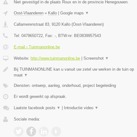
Niet gevestigd in de plaats Roux en in de provincie Henegouwen.
Oost-Vlaanderen
»
Kallo
|
Google maps
▼
Callamerenstraat 83
,
9120
Kallo
(
Oost-Vlaanderen
)
Tel:
0479650722
, Fax:
-
, BTW-nr:
BE0839957543
E-mail › Tuinmanonline.be
Website:
http://www.tuinmanonline.be
|
Screenshot
▼
Bij TUINMANONLINE kan u vanuit uw zetel uw werken in de tuin op
maat
▼
Diensten: ontwerp, aanleg, onderhoud, project begeleiding
Er wordt gewerkt op afspraak.
Laatste facebook posts
▼
|
Introductie video
▼
Sociale media: