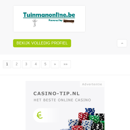
BEKIJK VOLLEDIG PROFIEL
1
2
3
4
5
»
»»