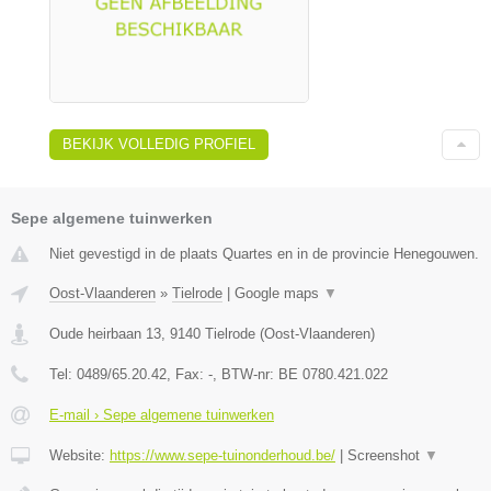
BEKIJK VOLLEDIG PROFIEL
Sepe algemene tuinwerken
Niet gevestigd in de plaats Quartes en in de provincie Henegouwen.
Oost-Vlaanderen
»
Tielrode
|
Google maps
▼
Oude heirbaan 13
,
9140
Tielrode
(
Oost-Vlaanderen
)
Tel:
0489/65.20.42
, Fax:
-
, BTW-nr:
BE 0780.421.022
E-mail › Sepe algemene tuinwerken
Website:
https://www.sepe-tuinonderhoud.be/
|
Screenshot
▼