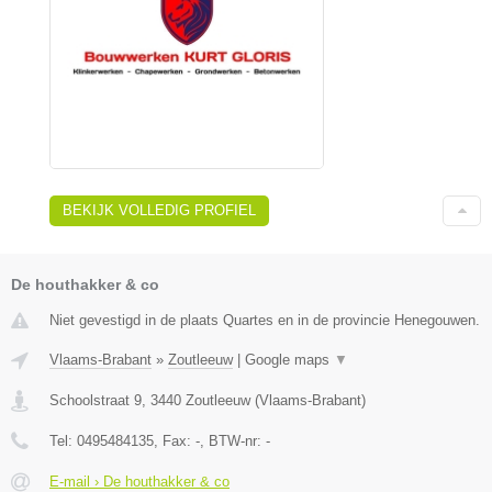
BEKIJK VOLLEDIG PROFIEL
De houthakker & co
Niet gevestigd in de plaats Quartes en in de provincie Henegouwen.
Vlaams-Brabant
»
Zoutleeuw
|
Google maps
▼
Schoolstraat 9
,
3440
Zoutleeuw
(
Vlaams-Brabant
)
Tel:
0495484135
, Fax:
-
, BTW-nr:
-
E-mail › De houthakker & co