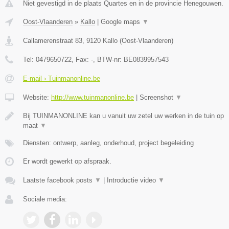
Niet gevestigd in de plaats Quartes en in de provincie Henegouwen.
Oost-Vlaanderen
»
Kallo
|
Google maps
▼
Callamerenstraat 83
,
9120
Kallo
(
Oost-Vlaanderen
)
Tel:
0479650722
, Fax:
-
, BTW-nr:
BE0839957543
E-mail › Tuinmanonline.be
Website:
http://www.tuinmanonline.be
|
Screenshot
▼
Bij TUINMANONLINE kan u vanuit uw zetel uw werken in de tuin op
maat
▼
Diensten: ontwerp, aanleg, onderhoud, project begeleiding
Er wordt gewerkt op afspraak.
Laatste facebook posts
▼
|
Introductie video
▼
Sociale media: