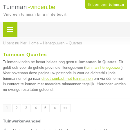
Ik ben een
tuinman
Tuinman
-vinden.be
Vind een tuinman bij u in de buurt!
U bent nu hier:
Home
»
Henegouwen
»
Quartes
Tuinman Quartes
Tuinman-vinden.be bevat helaas nog geen
tuinmannen in Quartes
. Dit
geldt ook voor de gehele provincie Henegouwen (
tuinman Henegouwen
).
Voer bovenaan deze pagina uw postcode in voor de dichtstbijzijnde
tuinmannen of ga naar
direct contact met tuinmannen
om via één e-mail
in contact te komen met meerdere tuinmannen tegelijk. Hieronder worden
nu overige resultaten getoond.
1
2
3
4
5
»
»»
Tuinwerkenvangeel