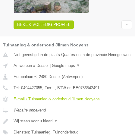
BEKIJK VOLLEDIG PROFIEL
Tuinaanleg & onderhoud Jilmen Nooyens
Niet gevestigd in de plaats Quartes en in de provincie Henegouwen.
Antwerpen
»
Dessel
|
Google maps
▼
Europalaan 6
,
2480
Dessel
(
Antwerpen
)
Tel:
0494427055
, Fax:
-
, BTW-nr:
BE0756542491
E-mail › Tuinaanleg & onderhoud Jilmen Nooyens
Website onbekend
Wij staan voor u klaar!
▼
Diensten: Tuinaanleg, Tuinonderhoud