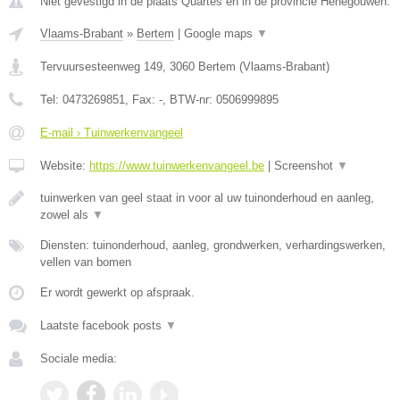
Niet gevestigd in de plaats Quartes en in de provincie Henegouwen.
Vlaams-Brabant
»
Bertem
|
Google maps
▼
Tervuursesteenweg 149
,
3060
Bertem
(
Vlaams-Brabant
)
Tel:
0473269851
, Fax:
-
, BTW-nr:
0506999895
E-mail › Tuinwerkenvangeel
Website:
https://www.tuinwerkenvangeel.be
|
Screenshot
▼
tuinwerken van geel staat in voor al uw tuinonderhoud en aanleg,
zowel als
▼
Diensten: tuinonderhoud, aanleg, grondwerken, verhardingswerken,
vellen van bomen
Er wordt gewerkt op afspraak.
Laatste facebook posts
▼
Sociale media: