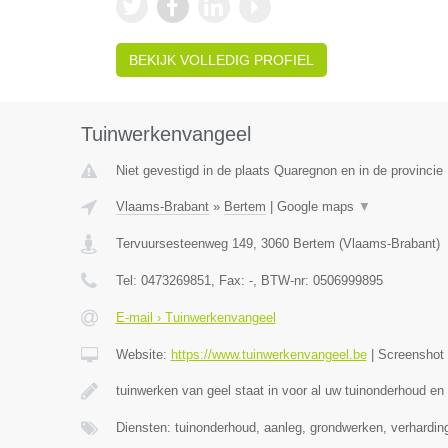
BEKIJK VOLLEDIG PROFIEL
Tuinwerkenvangeel
Niet gevestigd in de plaats Quaregnon en in de provinci
Vlaams-Brabant
»
Bertem
|
Google maps
▼
Tervuursesteenweg 149
,
3060
Bertem
(
Vlaams-Brabant
)
Tel:
0473269851
, Fax:
-
, BTW-nr:
0506999895
E-mail › Tuinwerkenvangeel
Website:
https://www.tuinwerkenvangeel.be
|
Screenshot
tuinwerken van geel staat in voor al uw tuinonderhoud en
Diensten: tuinonderhoud, aanleg, grondwerken, verhardi