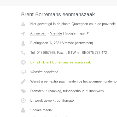
Brent Borremans eenmanszaak
Niet gevestigd in de plaats Quaregnon en in de provinci
Antwerpen
»
Vremde
|
Google maps
▼
Pietingbaan16
,
2531
Vremde
(
Antwerpen
)
Tel:
0471657668
, Fax:
-
, BTW-nr:
BE0675.772.472
E-mail › Brent Borremans eenmanszaak
Website onbekend
Wenst u een extra paar handen bij het algemeen onderh
Diensten: tuinaanleg, tuinonderhoud, tuinontwerp
Er wordt gewerkt op afspraak.
Sociale media: