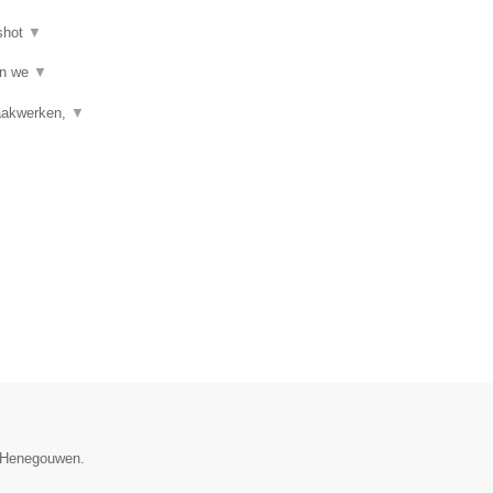
shot
▼
jn we
▼
raakwerken,
▼
e Henegouwen.