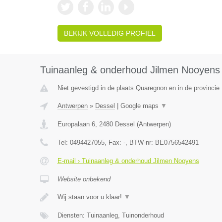
BEKIJK VOLLEDIG PROFIEL
Tuinaanleg & onderhoud Jilmen Nooyens
Niet gevestigd in de plaats Quaregnon en in de provinci
Antwerpen
»
Dessel
|
Google maps
▼
Europalaan 6
,
2480
Dessel
(
Antwerpen
)
Tel:
0494427055
, Fax:
-
, BTW-nr:
BE0756542491
E-mail › Tuinaanleg & onderhoud Jilmen Nooyens
Website onbekend
Wij staan voor u klaar!
▼
Diensten: Tuinaanleg, Tuinonderhoud