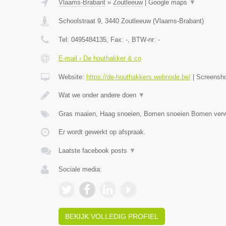
Vlaams-Brabant
»
Zoutleeuw
|
Google maps
▼
Schoolstraat 9
,
3440
Zoutleeuw
(
Vlaams-Brabant
)
Tel:
0495484135
, Fax:
-
, BTW-nr:
-
E-mail › De houthakker & co
Website:
https://de-houthakkers.webnode.be/
|
Screensh
Wat we onder andere doen
▼
Gras maaien, Haag snoeien, Bomen snoeien Bomen verw
Er wordt gewerkt op afspraak.
Laatste facebook posts
▼
Sociale media:
BEKIJK VOLLEDIG PROFIEL