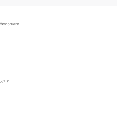
e Henegouwen.
oud?
▼