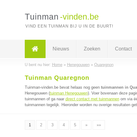
Tuinman
-vinden.be
VIND EEN TUINMAN BIJ U IN DE BUURT!
Nieuws
Zoeken
Contact
U bent nu hier:
Home
»
Henegouwen
»
Quaregnon
Tuinman Quaregnon
Tuinman-vinden.be bevat helaas nog geen
tuinmannen in Qu
Henegouwen (
tuinman Henegouwen
). Voer bovenaan deze pagin
tuinmannen of ga naar
direct contact met tuinmannen
om via éé
tuinmannen tegelijk. Hieronder worden nu overige resultaten ge
1
2
3
4
5
»
»»