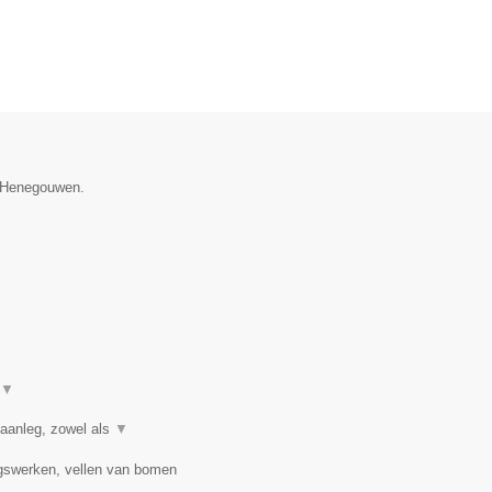
e Henegouwen.
▼
 aanleg, zowel als
▼
ngswerken, vellen van bomen