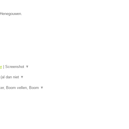
e Henegouwen.
er
|
Screenshot
▼
 (al dan niet
▼
ker, Boom vellen, Boom
▼