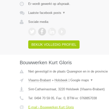
Er wordt gewerkt op afspraak.
Laatste facebook posts
▼
Sociale media:
BEKIJK VOLLEDIG PROFIEL
Bouwwerken Kurt Gloris
Niet gevestigd in de plaats Quaregnon en in de provinci
Vlaams-Brabant
»
Holsbeek
|
Google maps
▼
Sint-Catharinastraat
,
3220
Holsbeek
(
Vlaams-Brabant
)
Tel:
0494 70 59 05
, Fax:
0
, BTW-nr:
0768857038
E-mail › Bouwwerken Kurt Gloris