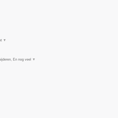
ot
▼
ijderen, En nog veel
▼