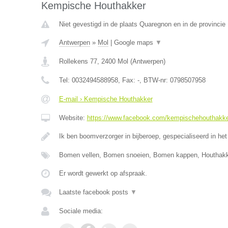
Kempische Houthakker
Niet gevestigd in de plaats Quaregnon en in de provinci
Antwerpen
»
Mol
|
Google maps
▼
Rollekens 77
,
2400
Mol
(
Antwerpen
)
Tel:
0032494588958
, Fax:
-
, BTW-nr:
0798507958
E-mail › Kempische Houthakker
Website:
https://www.facebook.com/kempischehouthakk
Ik ben boomverzorger in bijberoep, gespecialiseerd in het
Bomen vellen, Bomen snoeien, Bomen kappen, Houthak
Er wordt gewerkt op afspraak.
Laatste facebook posts
▼
Sociale media: