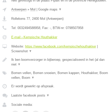
Niet gevestigd in de plaats Pipaix en in de provincie Henegouwen.
Antwerpen
»
Mol
|
Google maps
▼
Rollekens 77
,
2400
Mol
(
Antwerpen
)
Tel:
0032494588958
, Fax:
-
, BTW-nr:
0798507958
E-mail › Kempische Houthakker
Website:
https://www.facebook.com/kempischehouthakker
|
Screenshot
▼
Ik ben boomverzorger in bijberoep, gespecialiseerd in het (al dan
niet
▼
Bomen vellen, Bomen snoeien, Bomen kappen, Houthakker, Boom
vellen, Boom
▼
Er wordt gewerkt op afspraak.
Laatste facebook posts
▼
Sociale media: