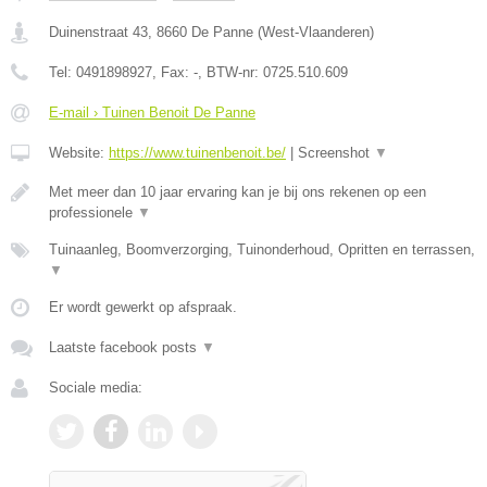
Duinenstraat 43
,
8660
De Panne
(
West-Vlaanderen
)
Tel:
0491898927
, Fax:
-
, BTW-nr:
0725.510.609
E-mail › Tuinen Benoit De Panne
Website:
https://www.tuinenbenoit.be/
|
Screenshot
▼
Met meer dan 10 jaar ervaring kan je bij ons rekenen op een
professionele
▼
Tuinaanleg, Boomverzorging, Tuinonderhoud, Opritten en terrassen,
▼
Er wordt gewerkt op afspraak.
Laatste facebook posts
▼
Sociale media: