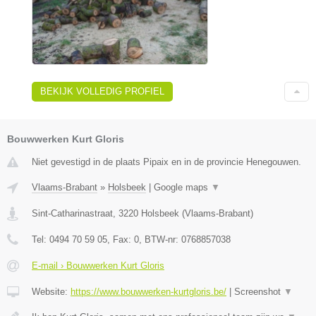
BEKIJK VOLLEDIG PROFIEL
Bouwwerken Kurt Gloris
Niet gevestigd in de plaats Pipaix en in de provincie Henegouwen.
Vlaams-Brabant
»
Holsbeek
|
Google maps
▼
Sint-Catharinastraat
,
3220
Holsbeek
(
Vlaams-Brabant
)
Tel:
0494 70 59 05
, Fax:
0
, BTW-nr:
0768857038
E-mail › Bouwwerken Kurt Gloris
Website:
https://www.bouwwerken-kurtgloris.be/
|
Screenshot
▼