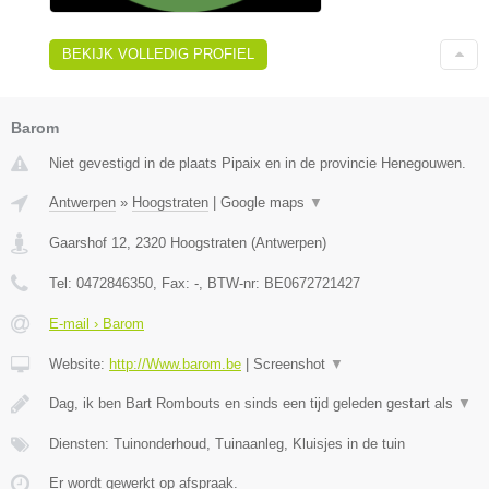
BEKIJK VOLLEDIG PROFIEL
Barom
Niet gevestigd in de plaats Pipaix en in de provincie Henegouwen.
Antwerpen
»
Hoogstraten
|
Google maps
▼
Gaarshof 12
,
2320
Hoogstraten
(
Antwerpen
)
Tel:
0472846350
, Fax:
-
, BTW-nr:
BE0672721427
E-mail › Barom
Website:
http://Www.barom.be
|
Screenshot
▼
Dag, ik ben Bart Rombouts en sinds een tijd geleden gestart als
▼
Diensten: Tuinonderhoud, Tuinaanleg, Kluisjes in de tuin
Er wordt gewerkt op afspraak.