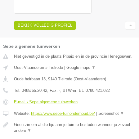
BEKIJK VOLLEDIG PROFIEL
Sepe algemene tuinwerken
Niet gevestigd in de plaats Pipaix en in de provincie Henegouwen.
Oost-Vlaanderen
»
Tielrode
|
Google maps
▼
Oude heirbaan 13
,
9140
Tielrode
(
Oost-Vlaanderen
)
Tel:
0489/65.20.42
, Fax:
-
, BTW-nr:
BE 0780.421.022
E-mail › Sepe algemene tuinwerken
Website:
https://www.sepe-tuinonderhoud.be/
|
Screenshot
▼
Geen zin om al die tijd aan je tuin te besteden wanneer je zoveel
andere
▼