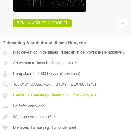
BEKIJK VOLLEDIG PROFIEL
Tuinaanleg & onderhoud Jilmen Nooyens
Niet gevestigd in de plaats Pipaix en in de provincie Henegouwen.
Antwerpen
»
Dessel
|
Google maps
▼
Europalaan 6
,
2480
Dessel
(
Antwerpen
)
Tel:
0494427055
, Fax:
-
, BTW-nr:
BE0756542491
E-mail › Tuinaanleg & onderhoud Jilmen Nooyens
Website onbekend
Wij staan voor u klaar!
▼
Diensten: Tuinaanleg, Tuinonderhoud