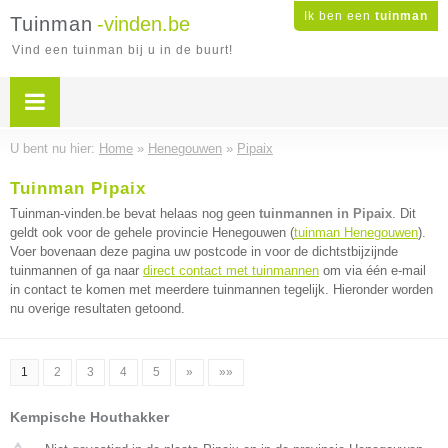
Ik ben een
tuinman
Tuinman
-vinden.be
Vind een tuinman bij u in de buurt!
U bent nu hier:
Home
»
Henegouwen
»
Pipaix
Tuinman Pipaix
Tuinman-vinden.be bevat helaas nog geen
tuinmannen in Pipaix
. Dit
geldt ook voor de gehele provincie Henegouwen (
tuinman Henegouwen
).
Voer bovenaan deze pagina uw postcode in voor de dichtstbijzijnde
tuinmannen of ga naar
direct contact met tuinmannen
om via één e-mail
in contact te komen met meerdere tuinmannen tegelijk. Hieronder worden
nu overige resultaten getoond.
1
2
3
4
5
»
»»
Kempische Houthakker