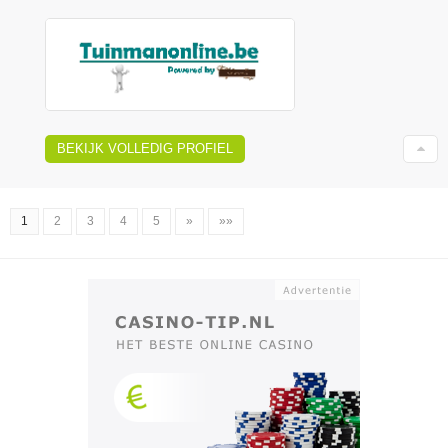
BEKIJK VOLLEDIG PROFIEL
1
2
3
4
5
»
»»