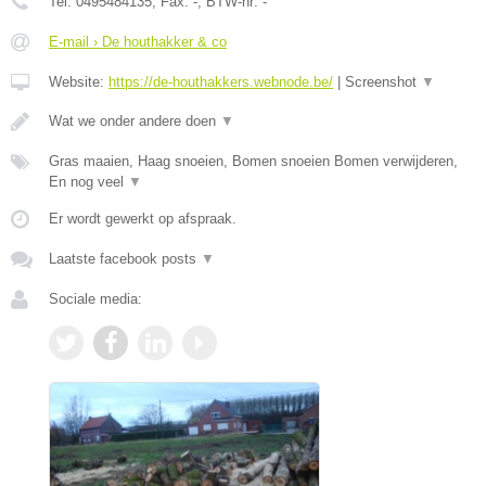
Tel:
0495484135
, Fax:
-
, BTW-nr:
-
E-mail › De houthakker & co
Website:
https://de-houthakkers.webnode.be/
|
Screenshot
▼
Wat we onder andere doen
▼
Gras maaien, Haag snoeien, Bomen snoeien Bomen verwijderen,
En nog veel
▼
Er wordt gewerkt op afspraak.
Laatste facebook posts
▼
Sociale media: