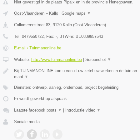
Niet gevestigd in de plaats Pipaix en in de provincie Henegouwen.
Oost-Vlaanderen
»
Kallo
|
Google maps
▼
Callamerenstraat 83
,
9120
Kallo
(
Oost-Vlaanderen
)
Tel:
0479650722
, Fax:
-
, BTW-nr:
BE0839957543
E-mail › Tuinmanonline.be
Website:
http://www.tuinmanonline.be
|
Screenshot
▼
Bij TUINMANONLINE kan u vanuit uw zetel uw werken in de tuin op
maat
▼
Diensten: ontwerp, aanleg, onderhoud, project begeleiding
Er wordt gewerkt op afspraak.
Laatste facebook posts
▼
|
Introductie video
▼
Sociale media: