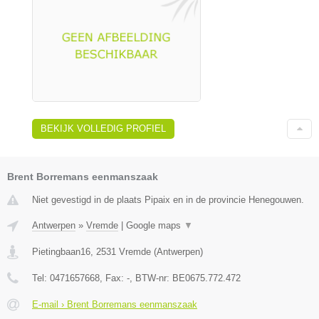
BEKIJK VOLLEDIG PROFIEL
Brent Borremans eenmanszaak
Niet gevestigd in de plaats Pipaix en in de provincie Henegouwen.
Antwerpen
»
Vremde
|
Google maps
▼
Pietingbaan16
,
2531
Vremde
(
Antwerpen
)
Tel:
0471657668
, Fax:
-
, BTW-nr:
BE0675.772.472
E-mail › Brent Borremans eenmanszaak