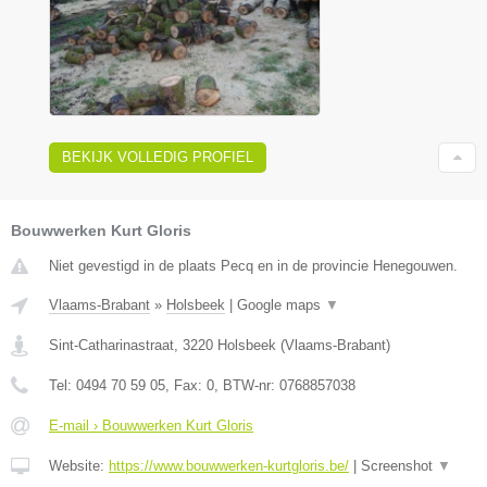
BEKIJK VOLLEDIG PROFIEL
Bouwwerken Kurt Gloris
Niet gevestigd in de plaats Pecq en in de provincie Henegouwen.
Vlaams-Brabant
»
Holsbeek
|
Google maps
▼
Sint-Catharinastraat
,
3220
Holsbeek
(
Vlaams-Brabant
)
Tel:
0494 70 59 05
, Fax:
0
, BTW-nr:
0768857038
E-mail › Bouwwerken Kurt Gloris
Website:
https://www.bouwwerken-kurtgloris.be/
|
Screenshot
▼