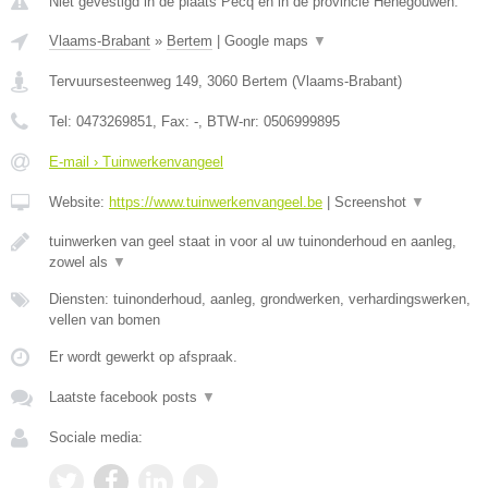
Niet gevestigd in de plaats Pecq en in de provincie Henegouwen.
Vlaams-Brabant
»
Bertem
|
Google maps
▼
Tervuursesteenweg 149
,
3060
Bertem
(
Vlaams-Brabant
)
Tel:
0473269851
, Fax:
-
, BTW-nr:
0506999895
E-mail › Tuinwerkenvangeel
Website:
https://www.tuinwerkenvangeel.be
|
Screenshot
▼
tuinwerken van geel staat in voor al uw tuinonderhoud en aanleg,
zowel als
▼
Diensten: tuinonderhoud, aanleg, grondwerken, verhardingswerken,
vellen van bomen
Er wordt gewerkt op afspraak.
Laatste facebook posts
▼
Sociale media: