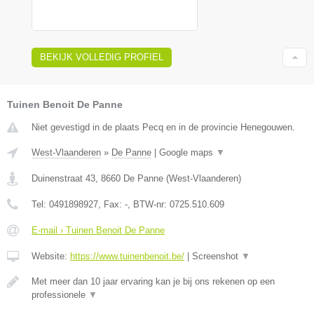
BEKIJK VOLLEDIG PROFIEL
Tuinen Benoit De Panne
Niet gevestigd in de plaats Pecq en in de provincie Henegouwen.
West-Vlaanderen
»
De Panne
|
Google maps
▼
Duinenstraat 43
,
8660
De Panne
(
West-Vlaanderen
)
Tel:
0491898927
, Fax:
-
, BTW-nr:
0725.510.609
E-mail › Tuinen Benoit De Panne
Website:
https://www.tuinenbenoit.be/
|
Screenshot
▼
Met meer dan 10 jaar ervaring kan je bij ons rekenen op een
professionele
▼