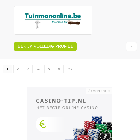
BEKIJK VOLLEDIG PROFIEL
1
2
3
4
5
»
»»