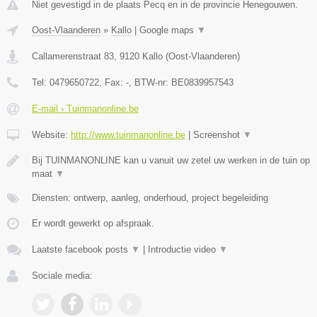
Niet gevestigd in de plaats Pecq en in de provincie Henegouwen.
Oost-Vlaanderen
»
Kallo
|
Google maps
▼
Callamerenstraat 83
,
9120
Kallo
(
Oost-Vlaanderen
)
Tel:
0479650722
, Fax:
-
, BTW-nr:
BE0839957543
E-mail › Tuinmanonline.be
Website:
http://www.tuinmanonline.be
|
Screenshot
▼
Bij TUINMANONLINE kan u vanuit uw zetel uw werken in de tuin op
maat
▼
Diensten: ontwerp, aanleg, onderhoud, project begeleiding
Er wordt gewerkt op afspraak.
Laatste facebook posts
▼
|
Introductie video
▼
Sociale media: