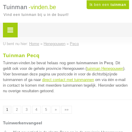
Ik ben een
tuinman
Tuinman
-vinden.be
Vind een tuinman bij u in de buurt!
U bent nu hier:
Home
»
Henegouwen
»
Pecq
Tuinman Pecq
Tuinman-vinden.be bevat helaas nog geen
tuinmannen in Pecq
. Dit
geldt ook voor de gehele provincie Henegouwen (
tuinman Henegouwen
).
Voer bovenaan deze pagina uw postcode in voor de dichtstbijzijnde
tuinmannen of ga naar
direct contact met tuinmannen
om via één e-mail
in contact te komen met meerdere tuinmannen tegelijk. Hieronder worden
nu overige resultaten getoond.
1
2
3
4
5
»
»»
Tuinwerkenvangeel