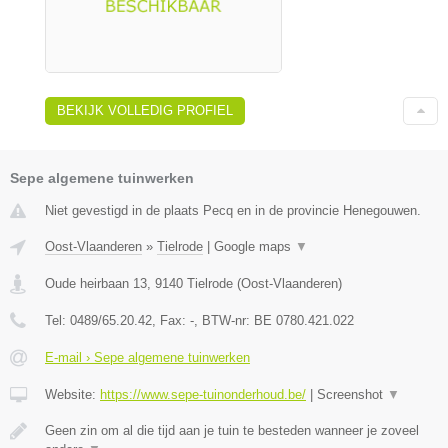
BEKIJK VOLLEDIG PROFIEL
Sepe algemene tuinwerken
Niet gevestigd in de plaats Pecq en in de provincie Henegouwen.
Oost-Vlaanderen
»
Tielrode
|
Google maps
▼
Oude heirbaan 13
,
9140
Tielrode
(
Oost-Vlaanderen
)
Tel:
0489/65.20.42
, Fax:
-
, BTW-nr:
BE 0780.421.022
E-mail › Sepe algemene tuinwerken
Website:
https://www.sepe-tuinonderhoud.be/
|
Screenshot
▼
Geen zin om al die tijd aan je tuin te besteden wanneer je zoveel