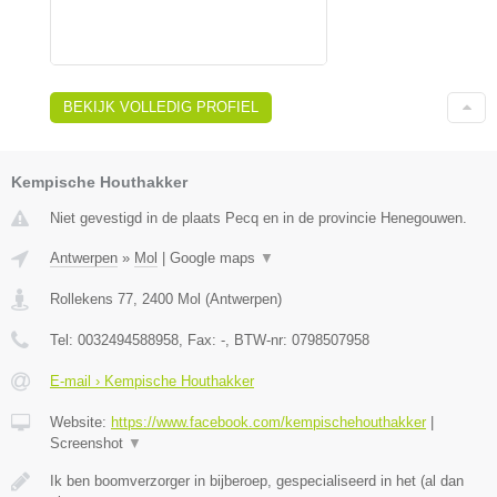
BEKIJK VOLLEDIG PROFIEL
Kempische Houthakker
Niet gevestigd in de plaats Pecq en in de provincie Henegouwen.
Antwerpen
»
Mol
|
Google maps
▼
Rollekens 77
,
2400
Mol
(
Antwerpen
)
Tel:
0032494588958
, Fax:
-
, BTW-nr:
0798507958
E-mail › Kempische Houthakker
Website:
https://www.facebook.com/kempischehouthakker
|
Screenshot
▼
Ik ben boomverzorger in bijberoep, gespecialiseerd in het (al dan