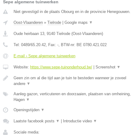
Sepe algemene tuinwerken
Niet gevestigd in de plaats Obourg en in de provincie Henegouwen.
Oost-Vlaanderen
»
Tielrode
|
Google maps
▼
Oude heirbaan 13
,
9140
Tielrode
(
Oost-Vlaanderen
)
Tel:
0489/65.20.42
, Fax:
-
, BTW-nr:
BE 0780.421.022
E-mail › Sepe algemene tuinwerken
Website:
https://www.sepe-tuinonderhoud.be/
|
Screenshot
▼
Geen zin om al die tijd aan je tuin te besteden wanneer je zoveel
andere
▼
Aanleg gazon, verticuteren en doorzaaien, plaatsen van omheining,
Hagen
▼
Openingstijden
▼
Laatste facebook posts
▼
|
Introductie video
▼
Sociale media: