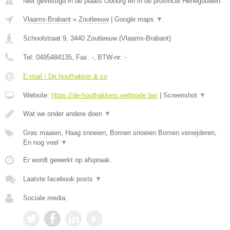
Niet gevestigd in de plaats Obourg en in de provincie Henegouwen.
Vlaams-Brabant
»
Zoutleeuw
|
Google maps
▼
Schoolstraat 9
,
3440
Zoutleeuw
(
Vlaams-Brabant
)
Tel:
0495484135
, Fax:
-
, BTW-nr:
-
E-mail › De houthakker & co
Website:
https://de-houthakkers.webnode.be/
|
Screenshot
▼
Wat we onder andere doen
▼
Gras maaien, Haag snoeien, Bomen snoeien Bomen verwijderen,
En nog veel
▼
Er wordt gewerkt op afspraak.
Laatste facebook posts
▼
Sociale media: