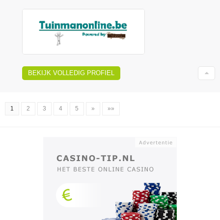
BEKIJK VOLLEDIG PROFIEL
1
2
3
4
5
»
»»