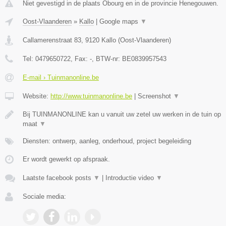
Niet gevestigd in de plaats Obourg en in de provincie Henegouwen.
Oost-Vlaanderen
»
Kallo
|
Google maps
▼
Callamerenstraat 83
,
9120
Kallo
(
Oost-Vlaanderen
)
Tel:
0479650722
, Fax:
-
, BTW-nr:
BE0839957543
E-mail › Tuinmanonline.be
Website:
http://www.tuinmanonline.be
|
Screenshot
▼
Bij TUINMANONLINE kan u vanuit uw zetel uw werken in de tuin op
maat
▼
Diensten: ontwerp, aanleg, onderhoud, project begeleiding
Er wordt gewerkt op afspraak.
Laatste facebook posts
▼
|
Introductie video
▼
Sociale media: