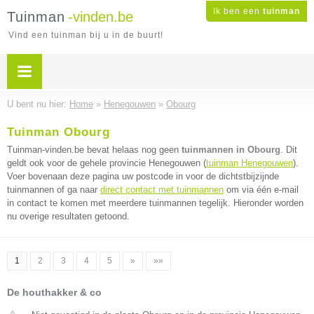
Ik ben een
tuinman
Tuinman
-vinden.be
Vind een tuinman bij u in de buurt!
U bent nu hier:
Home
»
Henegouwen
»
Obourg
Tuinman Obourg
Tuinman-vinden.be bevat helaas nog geen
tuinmannen in Obourg
. Dit
geldt ook voor de gehele provincie Henegouwen (
tuinman Henegouwen
).
Voer bovenaan deze pagina uw postcode in voor de dichtstbijzijnde
tuinmannen of ga naar
direct contact met tuinmannen
om via één e-mail
in contact te komen met meerdere tuinmannen tegelijk. Hieronder worden
nu overige resultaten getoond.
1
2
3
4
5
»
»»
De houthakker & co