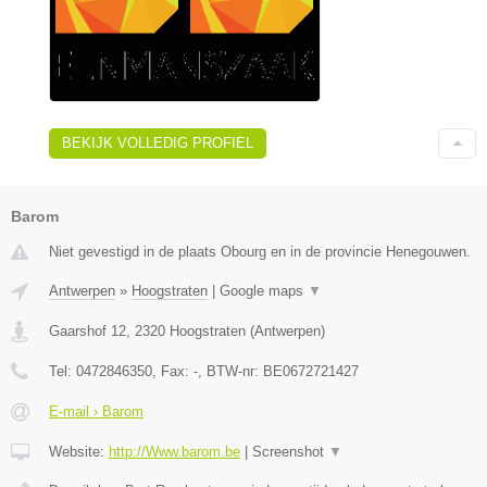
BEKIJK VOLLEDIG PROFIEL
Barom
Niet gevestigd in de plaats Obourg en in de provincie Henegouwen.
Antwerpen
»
Hoogstraten
|
Google maps
▼
Gaarshof 12
,
2320
Hoogstraten
(
Antwerpen
)
Tel:
0472846350
, Fax:
-
, BTW-nr:
BE0672721427
E-mail › Barom
Website:
http://Www.barom.be
|
Screenshot
▼