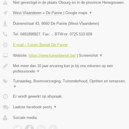
Niet gevestigd in de plaats Obourg en in de provincie Henegouwen.
West-Vlaanderen
»
De Panne
|
Google maps
▼
Duinenstraat 43
,
8660
De Panne
(
West-Vlaanderen
)
Tel:
0491898927
, Fax:
-
, BTW-nr:
0725.510.609
E-mail › Tuinen Benoit De Panne
Website:
https://www.tuinenbenoit.be/
|
Screenshot
▼
Met meer dan 10 jaar ervaring kan je bij ons rekenen op een
professionele
▼
Tuinaanleg, Boomverzorging, Tuinonderhoud, Opritten en terrassen,
▼
Er wordt gewerkt op afspraak.
Laatste facebook posts
▼
Sociale media: