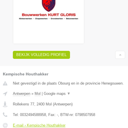
BEKIJK VOLLEDIG PROFIEL
Kempische Houthakker
Niet gevestigd in de plaats Obourg en in de provincie Henegouwen.
Antwerpen
»
Mol
|
Google maps
▼
Rollekens 77
,
2400
Mol
(
Antwerpen
)
Tel:
0032494588958
, Fax:
-
, BTW-nr:
0798507958
E-mail › Kempische Houthakker