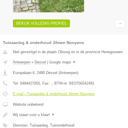
BEKIJK VOLLEDIG PROFIEL
Tuinaanleg & onderhoud Jilmen Nooyens
Niet gevestigd in de plaats Obourg en in de provincie Henegouwen.
Antwerpen
»
Dessel
|
Google maps
▼
Europalaan 6
,
2480
Dessel
(
Antwerpen
)
Tel:
0494427055
, Fax:
-
, BTW-nr:
BE0756542491
E-mail › Tuinaanleg & onderhoud Jilmen Nooyens
Website onbekend
Wij staan voor u klaar!
▼
Diensten: Tuinaanleg, Tuinonderhoud