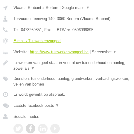
Vlaams-Brabant
»
Bertem
|
Google maps
▼
Tervuursesteenweg 149
,
3060
Bertem
(
Vlaams-Brabant
)
Tel:
0473269851
, Fax:
-
, BTW-nr:
0506999895
E-mail › Tuinwerkenvangeel
Website:
https://www.tuinwerkenvangeel.be
|
Screenshot
▼
tuinwerken van geel staat in voor al uw tuinonderhoud en aanleg,
zowel als
▼
Diensten: tuinonderhoud, aanleg, grondwerken, verhardingswerken,
vellen van bomen
Er wordt gewerkt op afspraak.
Laatste facebook posts
▼
Sociale media: