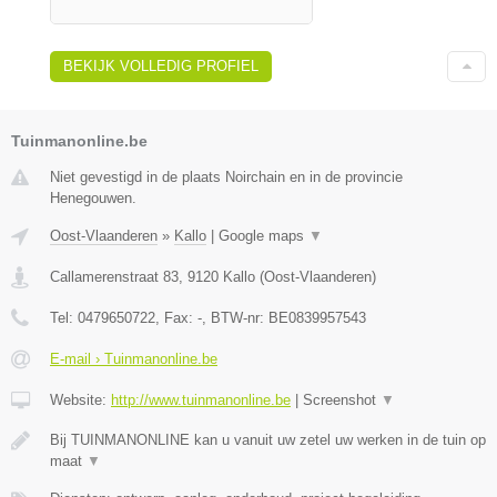
BEKIJK VOLLEDIG PROFIEL
Tuinmanonline.be
Niet gevestigd in de plaats Noirchain en in de provincie
Henegouwen.
Oost-Vlaanderen
»
Kallo
|
Google maps
▼
Callamerenstraat 83
,
9120
Kallo
(
Oost-Vlaanderen
)
Tel:
0479650722
, Fax:
-
, BTW-nr:
BE0839957543
E-mail › Tuinmanonline.be
Website:
http://www.tuinmanonline.be
|
Screenshot
▼
Bij TUINMANONLINE kan u vanuit uw zetel uw werken in de tuin op
maat
▼