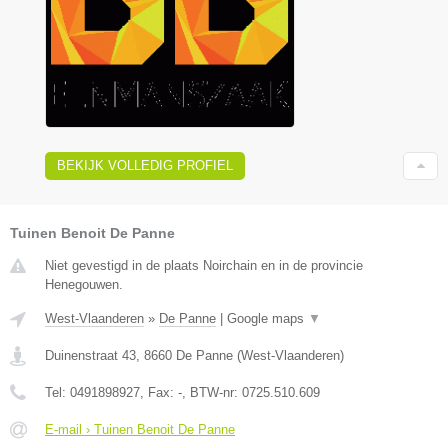
BEKIJK VOLLEDIG PROFIEL
Tuinen Benoit De Panne
Niet gevestigd in de plaats Noirchain en in de provincie
Henegouwen.
West-Vlaanderen
»
De Panne
|
Google maps
▼
Duinenstraat 43
,
8660
De Panne
(
West-Vlaanderen
)
Tel:
0491898927
, Fax:
-
, BTW-nr:
0725.510.609
E-mail › Tuinen Benoit De Panne