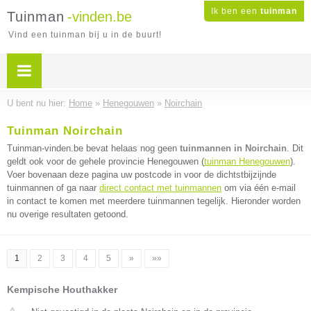
Ik ben een
tuinman
Tuinman
-vinden.be
Vind een tuinman bij u in de buurt!
U bent nu hier:
Home
»
Henegouwen
»
Noirchain
Tuinman Noirchain
Tuinman-vinden.be bevat helaas nog geen
tuinmannen in Noirchain
. Dit
geldt ook voor de gehele provincie Henegouwen (
tuinman Henegouwen
).
Voer bovenaan deze pagina uw postcode in voor de dichtstbijzijnde
tuinmannen of ga naar
direct contact met tuinmannen
om via één e-mail
in contact te komen met meerdere tuinmannen tegelijk. Hieronder worden
nu overige resultaten getoond.
1
2
3
4
5
»
»»
Kempische Houthakker