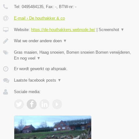
Tel:
0495484135
, Fax:
-
, BTW-nr:
-
E-mail › De houthakker & co
Website:
https://de-houthakkers.webnode.be/
|
Screenshot
▼
Wat we onder andere doen
▼
Gras maaien, Haag snoeien, Bomen snoeien Bomen verwijderen,
En nog veel
▼
Er wordt gewerkt op afspraak.
Laatste facebook posts
▼
Sociale media: