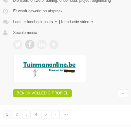
Diensten: ontwerp, aanleg, onderhoud, project begeleiding
Er wordt gewerkt op afspraak.
Laatste facebook posts
▼
|
Introductie video
▼
Sociale media:
BEKIJK VOLLEDIG PROFIEL
1
2
3
4
5
»
»»