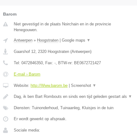
Barom
Niet gevestigd in de plaats Noirchain en in de provincie
Henegouwen.
Antwerpen
»
Hoogstraten
|
Google maps
▼
Gaarshof 12
,
2320
Hoogstraten
(
Antwerpen
)
Tel:
0472846350
, Fax:
-
, BTW-nr:
BE0672721427
E-mail › Barom
Website:
http://Www.barom.be
|
Screenshot
▼
Dag, ik ben Bart Rombouts en sinds een tijd geleden gestart als
▼
Diensten: Tuinonderhoud, Tuinaanleg, Kluisjes in de tuin
Er wordt gewerkt op afspraak.
Sociale media: