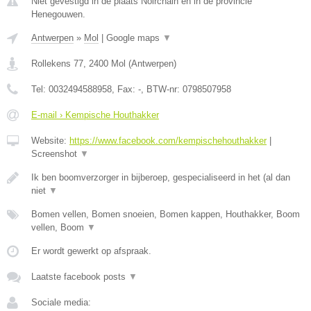
Niet gevestigd in de plaats Noirchain en in de provincie
Henegouwen.
Antwerpen
»
Mol
|
Google maps
▼
Rollekens 77
,
2400
Mol
(
Antwerpen
)
Tel:
0032494588958
, Fax:
-
, BTW-nr:
0798507958
E-mail › Kempische Houthakker
Website:
https://www.facebook.com/kempischehouthakker
|
Screenshot
▼
Ik ben boomverzorger in bijberoep, gespecialiseerd in het (al dan
niet
▼
Bomen vellen, Bomen snoeien, Bomen kappen, Houthakker, Boom
vellen, Boom
▼
Er wordt gewerkt op afspraak.
Laatste facebook posts
▼
Sociale media: