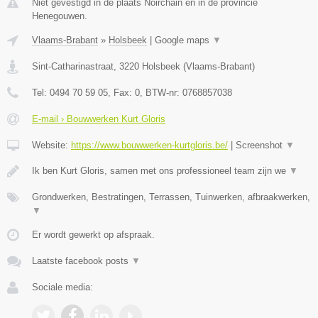
Niet gevestigd in de plaats Noirchain en in de provincie
Henegouwen.
Vlaams-Brabant
»
Holsbeek
|
Google maps
▼
Sint-Catharinastraat
,
3220
Holsbeek
(
Vlaams-Brabant
)
Tel:
0494 70 59 05
, Fax:
0
, BTW-nr:
0768857038
E-mail › Bouwwerken Kurt Gloris
Website:
https://www.bouwwerken-kurtgloris.be/
|
Screenshot
▼
Ik ben Kurt Gloris, samen met ons professioneel team zijn we
▼
Grondwerken, Bestratingen, Terrassen, Tuinwerken, afbraakwerken,
▼
Er wordt gewerkt op afspraak.
Laatste facebook posts
▼
Sociale media: