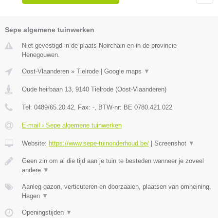
Sepe algemene tuinwerken
Niet gevestigd in de plaats Noirchain en in de provincie
Henegouwen.
Oost-Vlaanderen
»
Tielrode
|
Google maps
▼
Oude heirbaan 13
,
9140
Tielrode
(
Oost-Vlaanderen
)
Tel:
0489/65.20.42
, Fax:
-
, BTW-nr:
BE 0780.421.022
E-mail › Sepe algemene tuinwerken
Website:
https://www.sepe-tuinonderhoud.be/
|
Screenshot
▼
Geen zin om al die tijd aan je tuin te besteden wanneer je zoveel
andere
▼
Aanleg gazon, verticuteren en doorzaaien, plaatsen van omheining,
Hagen
▼
Openingstijden
▼