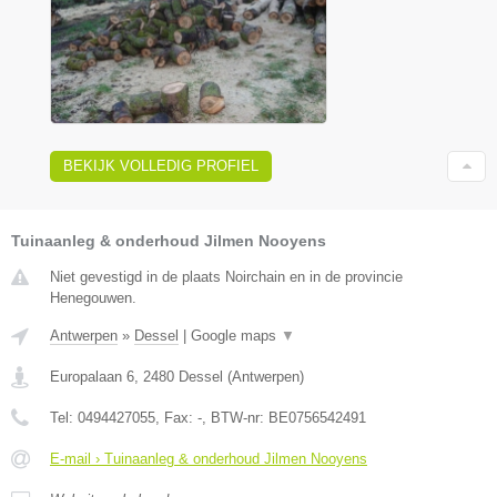
BEKIJK VOLLEDIG PROFIEL
Tuinaanleg & onderhoud Jilmen Nooyens
Niet gevestigd in de plaats Noirchain en in de provincie
Henegouwen.
Antwerpen
»
Dessel
|
Google maps
▼
Europalaan 6
,
2480
Dessel
(
Antwerpen
)
Tel:
0494427055
, Fax:
-
, BTW-nr:
BE0756542491
E-mail › Tuinaanleg & onderhoud Jilmen Nooyens