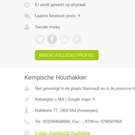
Er wordt gewerkt op afspraak.
Laatste facebook posts
▼
Sociale media:
BEKIJK VOLLEDIG PROFIEL
Kempische Houthakker
Niet gevestigd in de plaats Mainvault en in de provincie
Antwerpen
»
Mol
|
Google maps
▼
Rollekens 77
,
2400
Mol
(
Antwerpen
)
Tel:
0032494588958
, Fax:
-
, BTW-nr:
0798507958
E-mail › Kempische Houthakker