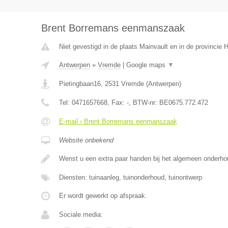
Brent Borremans eenmanszaak
Niet gevestigd in de plaats Mainvault en in de provincie
Antwerpen
»
Vremde
|
Google maps
▼
Pietingbaan16
,
2531
Vremde
(
Antwerpen
)
Tel:
0471657668
, Fax:
-
, BTW-nr:
BE0675.772.472
E-mail › Brent Borremans eenmanszaak
Website onbekend
Wenst u een extra paar handen bij het algemeen onderh
Diensten: tuinaanleg, tuinonderhoud, tuinontwerp
Er wordt gewerkt op afspraak.
Sociale media: