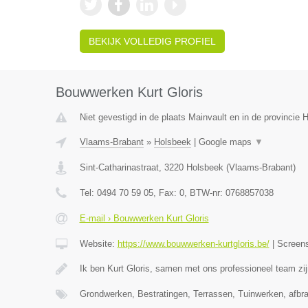
BEKIJK VOLLEDIG PROFIEL
Bouwwerken Kurt Gloris
Niet gevestigd in de plaats Mainvault en in de provincie
Vlaams-Brabant
»
Holsbeek
|
Google maps
▼
Sint-Catharinastraat
,
3220
Holsbeek
(
Vlaams-Brabant
)
Tel:
0494 70 59 05
, Fax:
0
, BTW-nr:
0768857038
E-mail › Bouwwerken Kurt Gloris
Website:
https://www.bouwwerken-kurtgloris.be/
|
Screen
Ik ben Kurt Gloris, samen met ons professioneel team zi
Grondwerken, Bestratingen, Terrassen, Tuinwerken, afb