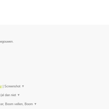
enegouwen.
er
|
Screenshot
▼
 (al dan niet
▼
ker, Boom vellen, Boom
▼