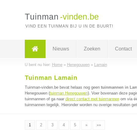
Tuinman
-vinden.be
VIND EEN TUINMAN BIJ U IN DE BUURT!
Nieuws
Zoeken
Contact
U bent nu hier:
Home
»
Henegouwen
»
Lamain
Tuinman Lamain
Tuinman-vinden.be bevat helaas nog geen
tuinmannen in La
Henegouwen (
tuinman Henegouwen
). Voer bovenaan deze pagin
tuinmannen of ga naar
direct contact met tuinmannen
om via éé
tuinmannen tegelijk. Hieronder worden nu overige resultaten ge
1
2
3
4
5
»
»»