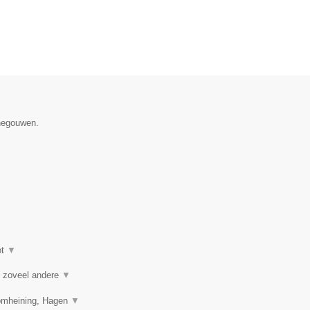
enegouwen.
ot
▼
je zoveel andere
▼
 omheining, Hagen
▼