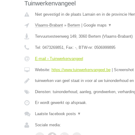
Tuinwerkenvangeel
Niet gevestigd in de plaats Lamain en in de provincie H
Vlaams-Brabant
»
Bertem
|
Google maps
▼
Tervuursesteenweg 149
,
3060
Bertem
(
Vlaams-Brabant
)
Tel:
0473269851
, Fax:
-
, BTW-nr:
0506999895
E-mail › Tuinwerkenvangeel
Website:
https://www.tuinwerkenvangeel.be
|
Screenshot
tuinwerken van geel staat in voor al uw tuinonderhoud en
Diensten: tuinonderhoud, aanleg, grondwerken, verhardi
Er wordt gewerkt op afspraak.
Laatste facebook posts
▼
Sociale media: