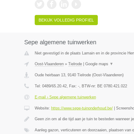
BEKIJK VOLLEDIG PROFIEL
Sepe algemene tuinwerken
Niet gevestigd in de plaats Lamain en in de provincie H
Oost-Vlaanderen
»
Tielrode
|
Google maps
▼
Oude heirbaan 13
,
9140
Tielrode
(
Oost-Vlaanderen
)
Tel:
0489/65.20.42
, Fax:
-
, BTW-nr:
BE 0780.421.022
E-mail › Sepe algemene tuinwerken
Website:
https://www.sepe-tuinonderhoud.be/
|
Screensh
Geen zin om al die tijd aan je tuin te besteden wanneer 
Aanleg gazon, verticuteren en doorzaaien, plaatsen van