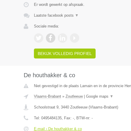
Er wordt gewerkt op afspraak.
Laatste facebook posts
▼
Sociale media:
BEKIJK VOLLEDIG PROFIEL
De houthakker & co
Niet gevestigd in de plaats Lamain en in de provincie H
Vlaams-Brabant
»
Zoutleeuw
|
Google maps
▼
Schoolstraat 9
,
3440
Zoutleeuw
(
Vlaams-Brabant
)
Tel:
0495484135
, Fax:
-
, BTW-nr:
-
E-mail › De houthakker & co