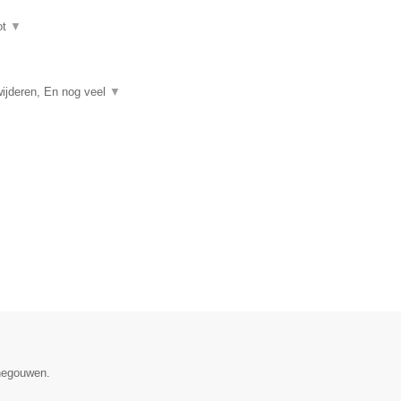
ot
▼
ijderen, En nog veel
▼
enegouwen.