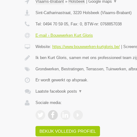
Vlaams-Brabant
»
Holsbeek
|
Google maps
▼
Sint-Catharinastraat
,
3220
Holsbeek
(
Vlaams-Brabant
)
Tel:
0494 70 59 05
, Fax:
0
, BTW-nr:
0768857038
E-mail › Bouwwerken Kurt Gloris
Website:
https://www.bouwwerken-kurtgloris.be/
|
Screen
Ik ben Kurt Gloris, samen met ons professioneel team zi
Grondwerken, Bestratingen, Terrassen, Tuinwerken, afb
Er wordt gewerkt op afspraak.
Laatste facebook posts
▼
Sociale media:
BEKIJK VOLLEDIG PROFIEL