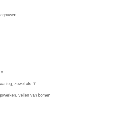
enegouwen.
▼
 aanleg, zowel als
▼
ngswerken, vellen van bomen