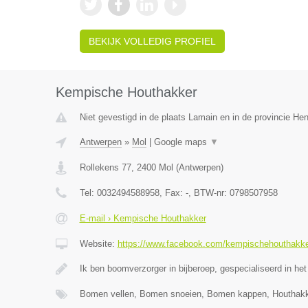
BEKIJK VOLLEDIG PROFIEL
Kempische Houthakker
Niet gevestigd in de plaats Lamain en in de provincie H
Antwerpen
»
Mol
|
Google maps
▼
Rollekens 77
,
2400
Mol
(
Antwerpen
)
Tel:
0032494588958
, Fax:
-
, BTW-nr:
0798507958
E-mail › Kempische Houthakker
Website:
https://www.facebook.com/kempischehouthakk
Ik ben boomverzorger in bijberoep, gespecialiseerd in het
Bomen vellen, Bomen snoeien, Bomen kappen, Houthak