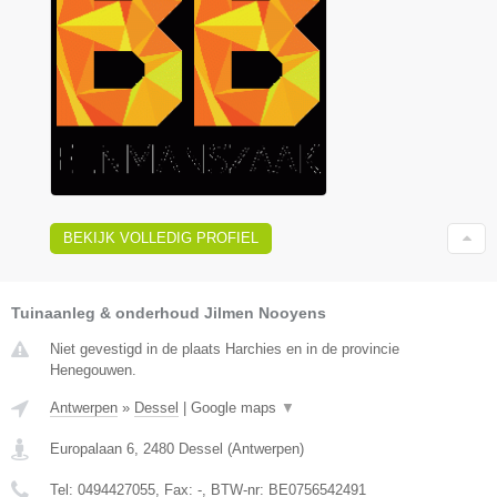
BEKIJK VOLLEDIG PROFIEL
Tuinaanleg & onderhoud Jilmen Nooyens
Niet gevestigd in de plaats Harchies en in de provincie
Henegouwen.
Antwerpen
»
Dessel
|
Google maps
▼
Europalaan 6
,
2480
Dessel
(
Antwerpen
)
Tel:
0494427055
, Fax:
-
, BTW-nr:
BE0756542491