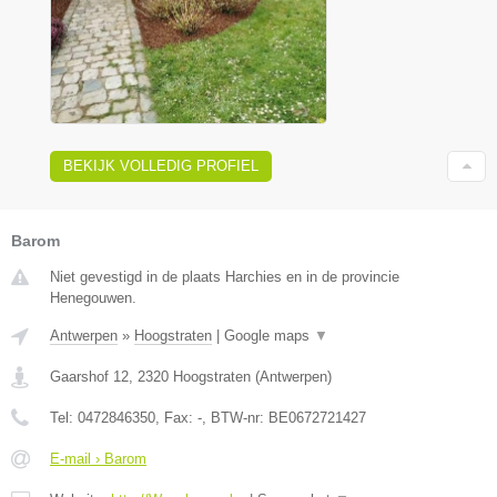
BEKIJK VOLLEDIG PROFIEL
Barom
Niet gevestigd in de plaats Harchies en in de provincie
Henegouwen.
Antwerpen
»
Hoogstraten
|
Google maps
▼
Gaarshof 12
,
2320
Hoogstraten
(
Antwerpen
)
Tel:
0472846350
, Fax:
-
, BTW-nr:
BE0672721427
E-mail › Barom