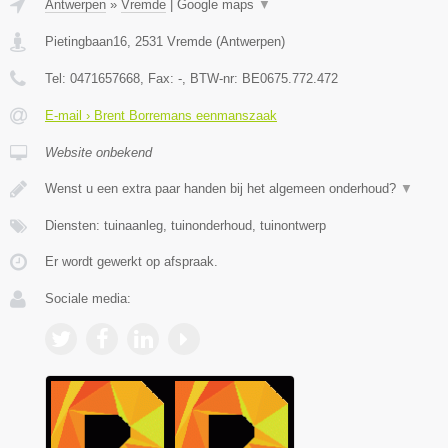
Antwerpen
»
Vremde
|
Google maps
▼
Pietingbaan16
,
2531
Vremde
(
Antwerpen
)
Tel:
0471657668
, Fax:
-
, BTW-nr:
BE0675.772.472
E-mail › Brent Borremans eenmanszaak
Website onbekend
Wenst u een extra paar handen bij het algemeen onderhoud?
▼
Diensten: tuinaanleg, tuinonderhoud, tuinontwerp
Er wordt gewerkt op afspraak.
Sociale media: