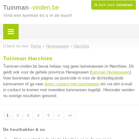
Ik ben een
tuinman
Tuinman
-vinden.be
Vind een tuinman bij u in de buurt!
U bent nu hier:
Home
»
Henegouwen
»
Harchies
Tuinman Harchies
Tuinman-vinden.be bevat helaas nog geen
tuinmannen in Harchies
. Dit
geldt ook voor de gehele provincie Henegouwen (
tuinman Henegouwen
).
Voer bovenaan deze pagina uw postcode in voor de dichtstbijzijnde
tuinmannen of ga naar
direct contact met tuinmannen
om via één e-mail
in contact te komen met meerdere tuinmannen tegelijk. Hieronder worden
nu overige resultaten getoond.
1
2
3
4
5
»
»»
De houthakker & co