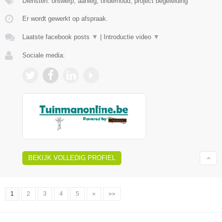
Diensten: ontwerp, aanleg, onderhoud, project begeleiding
Er wordt gewerkt op afspraak.
Laatste facebook posts
▼
|
Introductie video
▼
Sociale media:
BEKIJK VOLLEDIG PROFIEL
1
2
3
4
5
»
»»