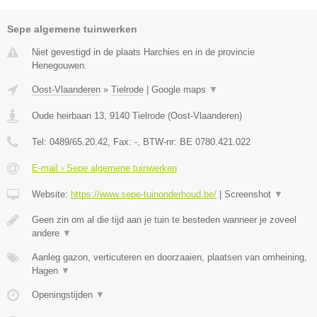
Sepe algemene tuinwerken
Niet gevestigd in de plaats Harchies en in de provincie
Henegouwen.
Oost-Vlaanderen
»
Tielrode
|
Google maps
▼
Oude heirbaan 13
,
9140
Tielrode
(
Oost-Vlaanderen
)
Tel:
0489/65.20.42
, Fax:
-
, BTW-nr:
BE 0780.421.022
E-mail › Sepe algemene tuinwerken
Website:
https://www.sepe-tuinonderhoud.be/
|
Screenshot
▼
Geen zin om al die tijd aan je tuin te besteden wanneer je zoveel
andere
▼
Aanleg gazon, verticuteren en doorzaaien, plaatsen van omheining,
Hagen
▼
Openingstijden
▼