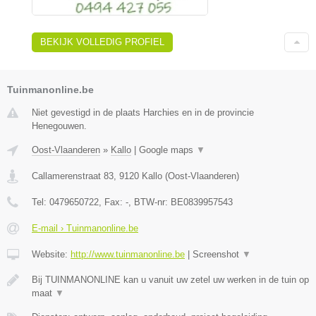
BEKIJK VOLLEDIG PROFIEL
Tuinmanonline.be
Niet gevestigd in de plaats Harchies en in de provincie
Henegouwen.
Oost-Vlaanderen
»
Kallo
|
Google maps
▼
Callamerenstraat 83
,
9120
Kallo
(
Oost-Vlaanderen
)
Tel:
0479650722
, Fax:
-
, BTW-nr:
BE0839957543
E-mail › Tuinmanonline.be
Website:
http://www.tuinmanonline.be
|
Screenshot
▼
Bij TUINMANONLINE kan u vanuit uw zetel uw werken in de tuin op
maat
▼