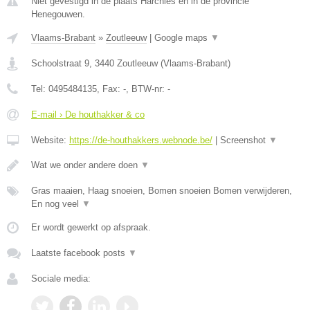
Niet gevestigd in de plaats Harchies en in de provincie
Henegouwen.
Vlaams-Brabant
»
Zoutleeuw
|
Google maps
▼
Schoolstraat 9
,
3440
Zoutleeuw
(
Vlaams-Brabant
)
Tel:
0495484135
, Fax:
-
, BTW-nr:
-
E-mail › De houthakker & co
Website:
https://de-houthakkers.webnode.be/
|
Screenshot
▼
Wat we onder andere doen
▼
Gras maaien, Haag snoeien, Bomen snoeien Bomen verwijderen,
En nog veel
▼
Er wordt gewerkt op afspraak.
Laatste facebook posts
▼
Sociale media: