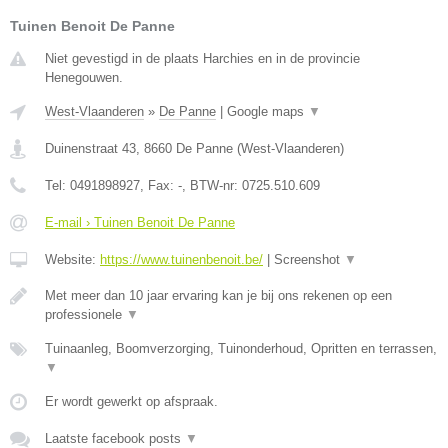
Tuinen Benoit De Panne
Niet gevestigd in de plaats Harchies en in de provincie
Henegouwen.
West-Vlaanderen
»
De Panne
|
Google maps
▼
Duinenstraat 43
,
8660
De Panne
(
West-Vlaanderen
)
Tel:
0491898927
, Fax:
-
, BTW-nr:
0725.510.609
E-mail › Tuinen Benoit De Panne
Website:
https://www.tuinenbenoit.be/
|
Screenshot
▼
Met meer dan 10 jaar ervaring kan je bij ons rekenen op een
professionele
▼
Tuinaanleg, Boomverzorging, Tuinonderhoud, Opritten en terrassen,
▼
Er wordt gewerkt op afspraak.
Laatste facebook posts
▼