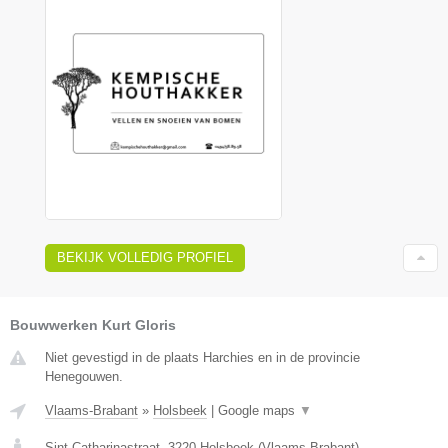
BEKIJK VOLLEDIG PROFIEL
Bouwwerken Kurt Gloris
Niet gevestigd in de plaats Harchies en in de provincie
Henegouwen.
Vlaams-Brabant
»
Holsbeek
|
Google maps
▼
Sint-Catharinastraat
,
3220
Holsbeek
(
Vlaams-Brabant
)