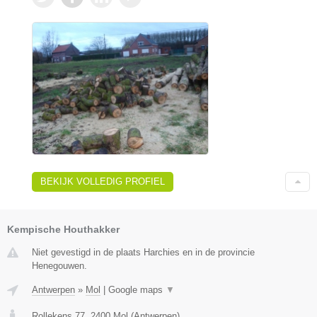
BEKIJK VOLLEDIG PROFIEL
Kempische Houthakker
Niet gevestigd in de plaats Harchies en in de provincie
Henegouwen.
Antwerpen
»
Mol
|
Google maps
▼
Rollekens 77
,
2400
Mol
(
Antwerpen
)