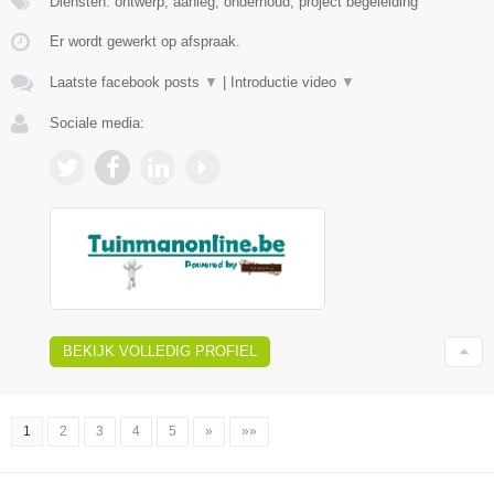
Diensten: ontwerp, aanleg, onderhoud, project begeleiding
Er wordt gewerkt op afspraak.
Laatste facebook posts
▼
|
Introductie video
▼
Sociale media:
BEKIJK VOLLEDIG PROFIEL
1
2
3
4
5
»
»»