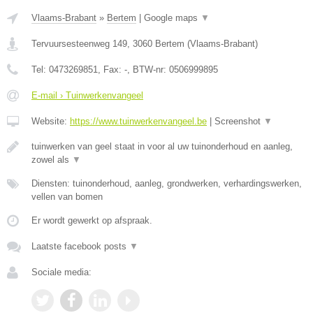
Vlaams-Brabant
»
Bertem
|
Google maps
▼
Tervuursesteenweg 149
,
3060
Bertem
(
Vlaams-Brabant
)
Tel:
0473269851
, Fax:
-
, BTW-nr:
0506999895
E-mail › Tuinwerkenvangeel
Website:
https://www.tuinwerkenvangeel.be
|
Screenshot
▼
tuinwerken van geel staat in voor al uw tuinonderhoud en aanleg,
zowel als
▼
Diensten: tuinonderhoud, aanleg, grondwerken, verhardingswerken,
vellen van bomen
Er wordt gewerkt op afspraak.
Laatste facebook posts
▼
Sociale media: