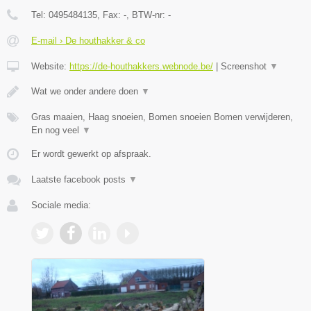
Tel:
0495484135
, Fax:
-
, BTW-nr:
-
E-mail › De houthakker & co
Website:
https://de-houthakkers.webnode.be/
|
Screenshot
▼
Wat we onder andere doen
▼
Gras maaien, Haag snoeien, Bomen snoeien Bomen verwijderen,
En nog veel
▼
Er wordt gewerkt op afspraak.
Laatste facebook posts
▼
Sociale media: