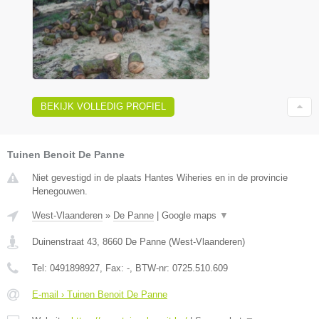
BEKIJK VOLLEDIG PROFIEL
Tuinen Benoit De Panne
Niet gevestigd in de plaats Hantes Wiheries en in de provincie
Henegouwen.
West-Vlaanderen
»
De Panne
|
Google maps
▼
Duinenstraat 43
,
8660
De Panne
(
West-Vlaanderen
)
Tel:
0491898927
, Fax:
-
, BTW-nr:
0725.510.609
E-mail › Tuinen Benoit De Panne