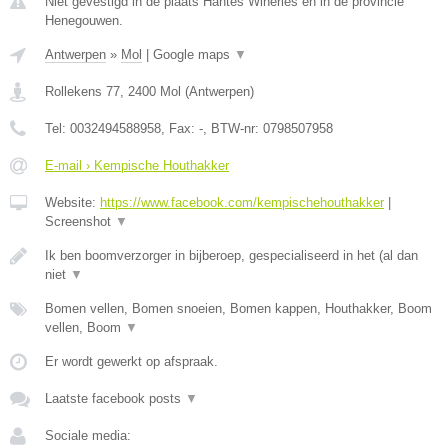
Niet gevestigd in de plaats Hantes Wiheries en in de provincie
Henegouwen.
Antwerpen
»
Mol
|
Google maps
▼
Rollekens 77
,
2400
Mol
(
Antwerpen
)
Tel:
0032494588958
, Fax:
-
, BTW-nr:
0798507958
E-mail › Kempische Houthakker
Website:
https://www.facebook.com/kempischehouthakker
|
Screenshot
▼
Ik ben boomverzorger in bijberoep, gespecialiseerd in het (al dan
niet
▼
Bomen vellen, Bomen snoeien, Bomen kappen, Houthakker, Boom
vellen, Boom
▼
Er wordt gewerkt op afspraak.
Laatste facebook posts
▼
Sociale media: