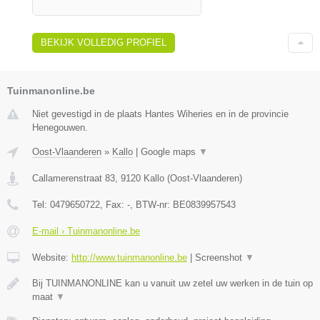
BEKIJK VOLLEDIG PROFIEL
Tuinmanonline.be
Niet gevestigd in de plaats Hantes Wiheries en in de provincie
Henegouwen.
Oost-Vlaanderen
»
Kallo
|
Google maps
▼
Callamerenstraat 83
,
9120
Kallo
(
Oost-Vlaanderen
)
Tel:
0479650722
, Fax:
-
, BTW-nr:
BE0839957543
E-mail › Tuinmanonline.be
Website:
http://www.tuinmanonline.be
|
Screenshot
▼
Bij TUINMANONLINE kan u vanuit uw zetel uw werken in de tuin op
maat
▼