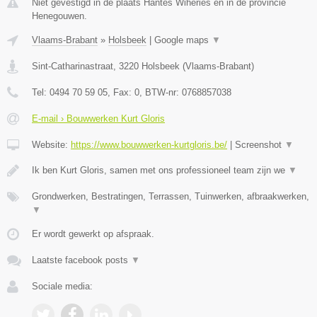
Niet gevestigd in de plaats Hantes Wiheries en in de provincie
Henegouwen.
Vlaams-Brabant
»
Holsbeek
|
Google maps
▼
Sint-Catharinastraat
,
3220
Holsbeek
(
Vlaams-Brabant
)
Tel:
0494 70 59 05
, Fax:
0
, BTW-nr:
0768857038
E-mail › Bouwwerken Kurt Gloris
Website:
https://www.bouwwerken-kurtgloris.be/
|
Screenshot
▼
Ik ben Kurt Gloris, samen met ons professioneel team zijn we
▼
Grondwerken, Bestratingen, Terrassen, Tuinwerken, afbraakwerken,
▼
Er wordt gewerkt op afspraak.
Laatste facebook posts
▼
Sociale media: