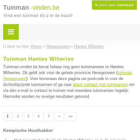
Ik ben een
tuinman
Tuinman
-vinden.be
Vind een tuinman bij u in de buurt!
U bent nu hier:
Home
»
Henegouwen
»
Hantes Wiheries
Tuinman Hantes Wiheries
Tuinman-vinden.be bevat helaas nog geen
tuinmannen in Hantes
Wiheries
. Dit geldt ook voor de gehele provincie Henegouwen (
tuinman
Henegouwen
). Voer bovenaan deze pagina uw postcode in voor de
dichtstbijzijnde tuinmannen of ga naar
direct contact met tuinmannen
om
via één e-mail in contact te komen met meerdere tuinmannen tegelijk.
Hieronder worden nu overige resultaten getoond.
1
2
3
4
5
»
»»
Kempische Houthakker