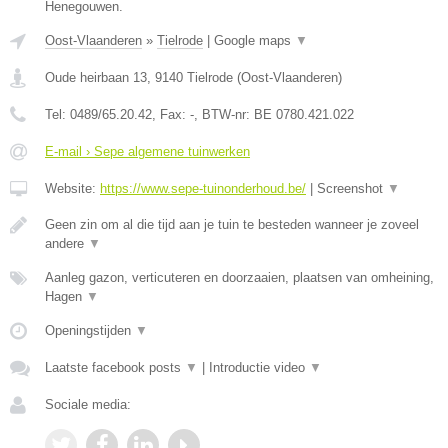
Henegouwen.
Oost-Vlaanderen
»
Tielrode
|
Google maps
▼
Oude heirbaan 13
,
9140
Tielrode
(
Oost-Vlaanderen
)
Tel:
0489/65.20.42
, Fax:
-
, BTW-nr:
BE 0780.421.022
E-mail › Sepe algemene tuinwerken
Website:
https://www.sepe-tuinonderhoud.be/
|
Screenshot
▼
Geen zin om al die tijd aan je tuin te besteden wanneer je zoveel
andere
▼
Aanleg gazon, verticuteren en doorzaaien, plaatsen van omheining,
Hagen
▼
Openingstijden
▼
Laatste facebook posts
▼
|
Introductie video
▼
Sociale media: