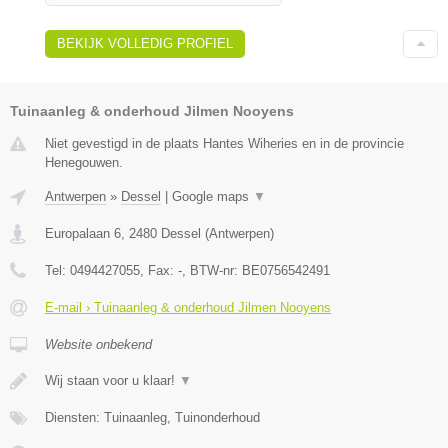
BEKIJK VOLLEDIG PROFIEL
Tuinaanleg & onderhoud Jilmen Nooyens
Niet gevestigd in de plaats Hantes Wiheries en in de provincie
Henegouwen.
Antwerpen
»
Dessel
|
Google maps
▼
Europalaan 6
,
2480
Dessel
(
Antwerpen
)
Tel:
0494427055
, Fax:
-
, BTW-nr:
BE0756542491
E-mail › Tuinaanleg & onderhoud Jilmen Nooyens
Website onbekend
Wij staan voor u klaar!
▼
Diensten: Tuinaanleg, Tuinonderhoud