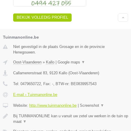
BEKIJK VOLLEDIG PROFIEL
Tuinmanonline.be
Niet gevestigd in de plaats Grosage en in de provincie
Henegouwen.
Oost-Vlaanderen
»
Kallo
|
Google maps
▼
Callamerenstraat 83
,
9120
Kallo
(
Oost-Vlaanderen
)
Tel:
0479650722
, Fax:
-
, BTW-nr:
BE0839957543
E-mail › Tuinmanonline.be
Website:
http://www.tuinmanonline.be
|
Screenshot
▼
Bij TUINMANONLINE kan u vanuit uw zetel uw werken in de tuin op
maat
▼