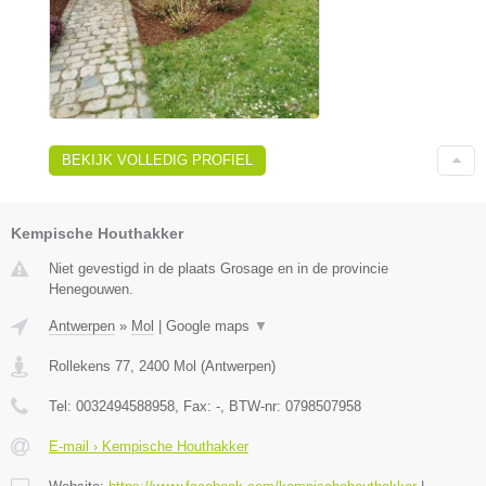
BEKIJK VOLLEDIG PROFIEL
Kempische Houthakker
Niet gevestigd in de plaats Grosage en in de provincie
Henegouwen.
Antwerpen
»
Mol
|
Google maps
▼
Rollekens 77
,
2400
Mol
(
Antwerpen
)
Tel:
0032494588958
, Fax:
-
, BTW-nr:
0798507958
E-mail › Kempische Houthakker