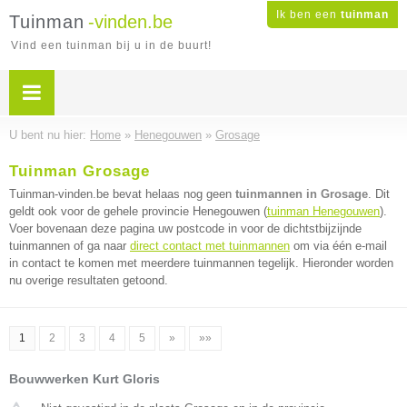
Ik ben een
tuinman
Tuinman
-vinden.be
Vind een tuinman bij u in de buurt!
U bent nu hier:
Home
»
Henegouwen
»
Grosage
Tuinman Grosage
Tuinman-vinden.be bevat helaas nog geen
tuinmannen in Grosage
. Dit
geldt ook voor de gehele provincie Henegouwen (
tuinman Henegouwen
).
Voer bovenaan deze pagina uw postcode in voor de dichtstbijzijnde
tuinmannen of ga naar
direct contact met tuinmannen
om via één e-mail
in contact te komen met meerdere tuinmannen tegelijk. Hieronder worden
nu overige resultaten getoond.
1
2
3
4
5
»
»»
Bouwwerken Kurt Gloris