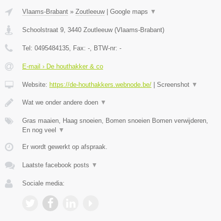
Vlaams-Brabant
»
Zoutleeuw
|
Google maps
▼
Schoolstraat 9
,
3440
Zoutleeuw
(
Vlaams-Brabant
)
Tel:
0495484135
, Fax:
-
, BTW-nr:
-
E-mail › De houthakker & co
Website:
https://de-houthakkers.webnode.be/
|
Screenshot
▼
Wat we onder andere doen
▼
Gras maaien, Haag snoeien, Bomen snoeien Bomen verwijderen,
En nog veel
▼
Er wordt gewerkt op afspraak.
Laatste facebook posts
▼
Sociale media: