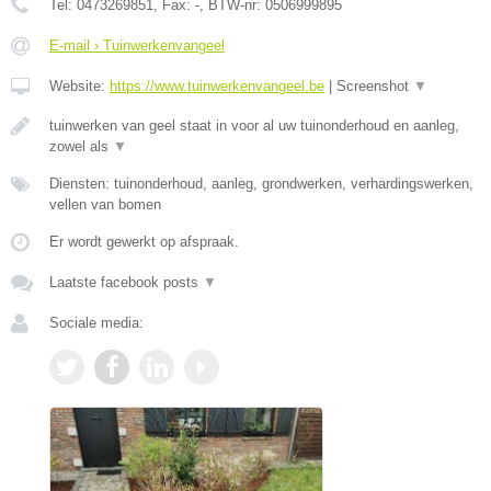
Tel:
0473269851
, Fax:
-
, BTW-nr:
0506999895
E-mail › Tuinwerkenvangeel
Website:
https://www.tuinwerkenvangeel.be
|
Screenshot
▼
tuinwerken van geel staat in voor al uw tuinonderhoud en aanleg,
zowel als
▼
Diensten: tuinonderhoud, aanleg, grondwerken, verhardingswerken,
vellen van bomen
Er wordt gewerkt op afspraak.
Laatste facebook posts
▼
Sociale media: