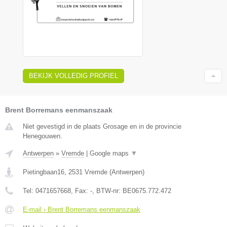
BEKIJK VOLLEDIG PROFIEL
Brent Borremans eenmanszaak
Niet gevestigd in de plaats Grosage en in de provincie
Henegouwen.
Antwerpen
»
Vremde
|
Google maps
▼
Pietingbaan16
,
2531
Vremde
(
Antwerpen
)
Tel:
0471657668
, Fax:
-
, BTW-nr:
BE0675.772.472
E-mail › Brent Borremans eenmanszaak