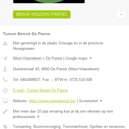
BEKIJK VOLLEDIG PROFIEL
Tuinen Benoit De Panne
Niet gevestigd in de plaats Grosage en in de provincie
Henegouwen.
West-Vlaanderen
»
De Panne
|
Google maps
▼
Duinenstraat 43
,
8660
De Panne
(
West-Vlaanderen
)
Tel:
0491898927
, Fax:
-
, BTW-nr:
0725.510.609
E-mail › Tuinen Benoit De Panne
Website:
https://www.tuinenbenoit.be/
|
Screenshot
▼
Met meer dan 10 jaar ervaring kan je bij ons rekenen op een
professionele
▼
Tuinaanleg, Boomverzorging, Tuinonderhoud, Opritten en terrassen,