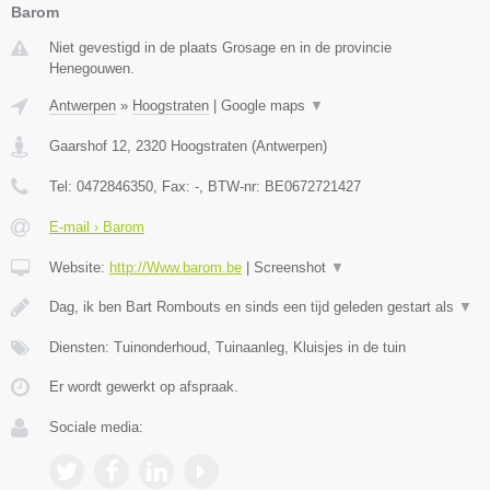
Barom
Niet gevestigd in de plaats Grosage en in de provincie
Henegouwen.
Antwerpen
»
Hoogstraten
|
Google maps
▼
Gaarshof 12
,
2320
Hoogstraten
(
Antwerpen
)
Tel:
0472846350
, Fax:
-
, BTW-nr:
BE0672721427
E-mail › Barom
Website:
http://Www.barom.be
|
Screenshot
▼
Dag, ik ben Bart Rombouts en sinds een tijd geleden gestart als
▼
Diensten: Tuinonderhoud, Tuinaanleg, Kluisjes in de tuin
Er wordt gewerkt op afspraak.
Sociale media: