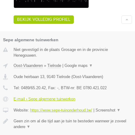
BEKIJK VOLLEDIG PROFIEL
Sepe algemene tuinwerken
Niet gevestigd in de plaats Grosage en in de provincie
Henegouwen.
Oost-Vlaanderen
»
Tielrode
|
Google maps
▼
Oude heirbaan 13
,
9140
Tielrode
(
Oost-Vlaanderen
)
Tel:
0489/65.20.42
, Fax:
-
, BTW-nr:
BE 0780.421.022
E-mail › Sepe algemene tuinwerken
Website:
https://www.sepe-tuinonderhoud.be/
|
Screenshot
▼
Geen zin om al die tijd aan je tuin te besteden wanneer je zoveel
andere
▼