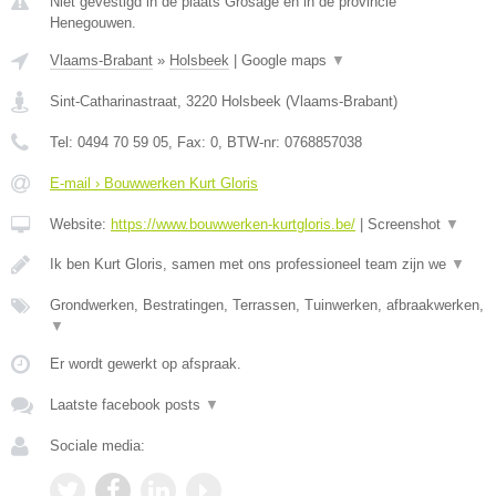
Niet gevestigd in de plaats Grosage en in de provincie
Henegouwen.
Vlaams-Brabant
»
Holsbeek
|
Google maps
▼
Sint-Catharinastraat
,
3220
Holsbeek
(
Vlaams-Brabant
)
Tel:
0494 70 59 05
, Fax:
0
, BTW-nr:
0768857038
E-mail › Bouwwerken Kurt Gloris
Website:
https://www.bouwwerken-kurtgloris.be/
|
Screenshot
▼
Ik ben Kurt Gloris, samen met ons professioneel team zijn we
▼
Grondwerken, Bestratingen, Terrassen, Tuinwerken, afbraakwerken,
▼
Er wordt gewerkt op afspraak.
Laatste facebook posts
▼
Sociale media: