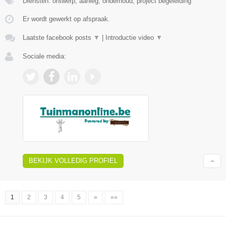
Diensten: ontwerp, aanleg, onderhoud, project begeleiding
Er wordt gewerkt op afspraak.
Laatste facebook posts
▼
|
Introductie video
▼
Sociale media:
BEKIJK VOLLEDIG PROFIEL
1
2
3
4
5
»
»»