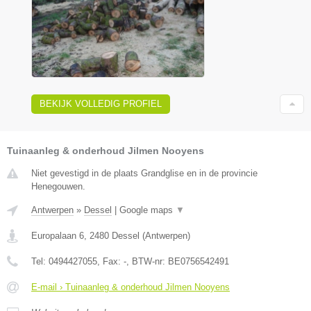
BEKIJK VOLLEDIG PROFIEL
Tuinaanleg & onderhoud Jilmen Nooyens
Niet gevestigd in de plaats Grandglise en in de provincie
Henegouwen.
Antwerpen
»
Dessel
|
Google maps
▼
Europalaan 6
,
2480
Dessel
(
Antwerpen
)
Tel:
0494427055
, Fax:
-
, BTW-nr:
BE0756542491
E-mail › Tuinaanleg & onderhoud Jilmen Nooyens