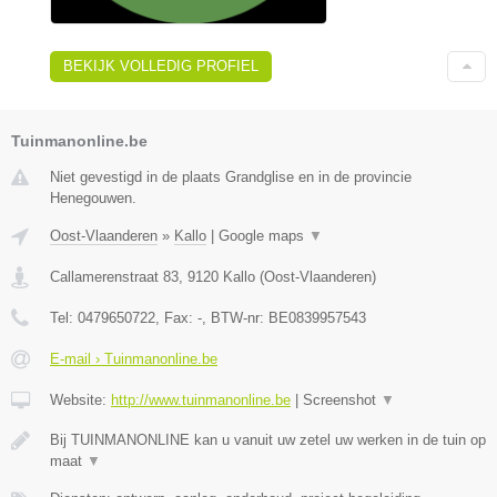
BEKIJK VOLLEDIG PROFIEL
Tuinmanonline.be
Niet gevestigd in de plaats Grandglise en in de provincie
Henegouwen.
Oost-Vlaanderen
»
Kallo
|
Google maps
▼
Callamerenstraat 83
,
9120
Kallo
(
Oost-Vlaanderen
)
Tel:
0479650722
, Fax:
-
, BTW-nr:
BE0839957543
E-mail › Tuinmanonline.be
Website:
http://www.tuinmanonline.be
|
Screenshot
▼
Bij TUINMANONLINE kan u vanuit uw zetel uw werken in de tuin op
maat
▼