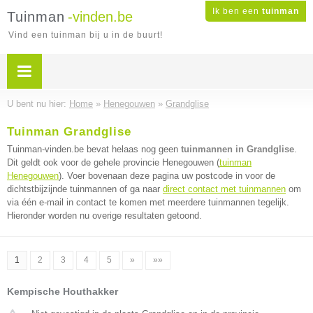
Ik ben een
tuinman
Tuinman
-vinden.be
Vind een tuinman bij u in de buurt!
U bent nu hier:
Home
»
Henegouwen
»
Grandglise
Tuinman Grandglise
Tuinman-vinden.be bevat helaas nog geen
tuinmannen in Grandglise
.
Dit geldt ook voor de gehele provincie Henegouwen (
tuinman
Henegouwen
). Voer bovenaan deze pagina uw postcode in voor de
dichtstbijzijnde tuinmannen of ga naar
direct contact met tuinmannen
om
via één e-mail in contact te komen met meerdere tuinmannen tegelijk.
Hieronder worden nu overige resultaten getoond.
1
2
3
4
5
»
»»
Kempische Houthakker