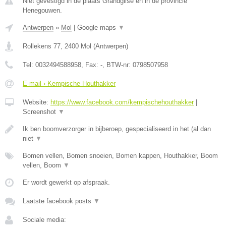
Niet gevestigd in de plaats Grandglise en in de provincie
Henegouwen.
Antwerpen
»
Mol
|
Google maps
▼
Rollekens 77
,
2400
Mol
(
Antwerpen
)
Tel:
0032494588958
, Fax:
-
, BTW-nr:
0798507958
E-mail › Kempische Houthakker
Website:
https://www.facebook.com/kempischehouthakker
|
Screenshot
▼
Ik ben boomverzorger in bijberoep, gespecialiseerd in het (al dan
niet
▼
Bomen vellen, Bomen snoeien, Bomen kappen, Houthakker, Boom
vellen, Boom
▼
Er wordt gewerkt op afspraak.
Laatste facebook posts
▼
Sociale media: