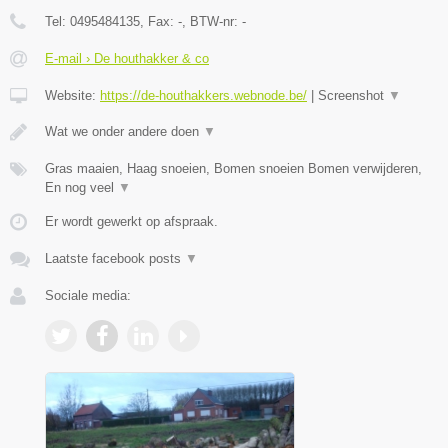
Tel:
0495484135
, Fax:
-
, BTW-nr:
-
E-mail › De houthakker & co
Website:
https://de-houthakkers.webnode.be/
|
Screenshot
▼
Wat we onder andere doen
▼
Gras maaien, Haag snoeien, Bomen snoeien Bomen verwijderen,
En nog veel
▼
Er wordt gewerkt op afspraak.
Laatste facebook posts
▼
Sociale media: