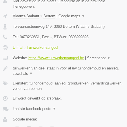
Niet gevestigd in de plaats Grandglise en in de provincie
Henegouwen.
Vlaams-Brabant
»
Bertem
|
Google maps
▼
Tervuursesteenweg 149
,
3060
Bertem
(
Vlaams-Brabant
)
Tel:
0473269851
, Fax:
-
, BTW-nr:
0506999895
E-mail › Tuinwerkenvangeel
Website:
https://www.tuinwerkenvangeel.be
|
Screenshot
▼
tuinwerken van geel staat in voor al uw tuinonderhoud en aanleg,
zowel als
▼
Diensten: tuinonderhoud, aanleg, grondwerken, verhardingswerken,
vellen van bomen
Er wordt gewerkt op afspraak.
Laatste facebook posts
▼
Sociale media: