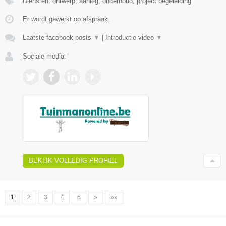
Diensten: ontwerp, aanleg, onderhoud, project begeleiding
Er wordt gewerkt op afspraak.
Laatste facebook posts
▼
|
Introductie video
▼
Sociale media:
BEKIJK VOLLEDIG PROFIEL
1
2
3
4
5
»
»»