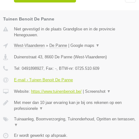
Tuinen Benoit De Panne
Niet gevestigd in de plaats Grandglise en in de provincie
Henegouwen.
West-Vlaanderen
»
De Panne
|
Google maps
▼
Duinenstraat 43
,
8660
De Panne
(
West-Vlaanderen
)
Tel:
0491898927
, Fax:
-
, BTW-nr:
0725.510.609
E-mail › Tuinen Benoit De Panne
Website:
https://www.tuinenbenoit.be/
|
Screenshot
▼
Met meer dan 10 jaar ervaring kan je bij ons rekenen op een
professionele
▼
Tuinaanleg, Boomverzorging, Tuinonderhoud, Opritten en terrassen,
▼
Er wordt gewerkt op afspraak.