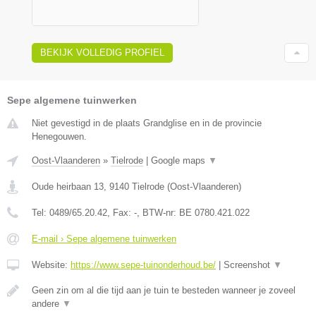
BEKIJK VOLLEDIG PROFIEL
Sepe algemene tuinwerken
Niet gevestigd in de plaats Grandglise en in de provincie
Henegouwen.
Oost-Vlaanderen
»
Tielrode
|
Google maps
▼
Oude heirbaan 13
,
9140
Tielrode
(
Oost-Vlaanderen
)
Tel:
0489/65.20.42
, Fax:
-
, BTW-nr:
BE 0780.421.022
E-mail › Sepe algemene tuinwerken
Website:
https://www.sepe-tuinonderhoud.be/
|
Screenshot
▼
Geen zin om al die tijd aan je tuin te besteden wanneer je zoveel
andere
▼