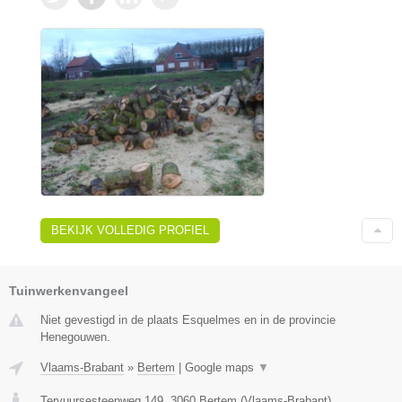
BEKIJK VOLLEDIG PROFIEL
Tuinwerkenvangeel
Niet gevestigd in de plaats Esquelmes en in de provincie
Henegouwen.
Vlaams-Brabant
»
Bertem
|
Google maps
▼
Tervuursesteenweg 149
,
3060
Bertem
(
Vlaams-Brabant
)