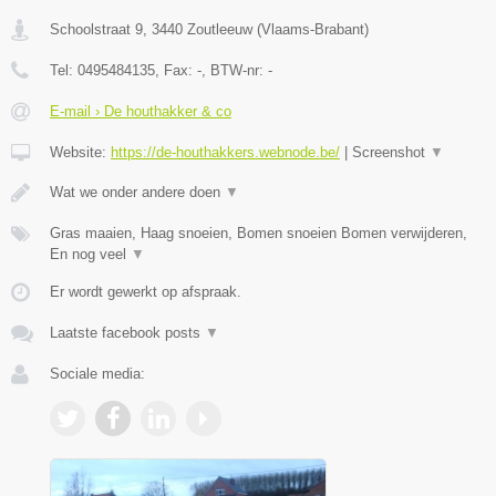
Schoolstraat 9
,
3440
Zoutleeuw
(
Vlaams-Brabant
)
Tel:
0495484135
, Fax:
-
, BTW-nr:
-
E-mail › De houthakker & co
Website:
https://de-houthakkers.webnode.be/
|
Screenshot
▼
Wat we onder andere doen
▼
Gras maaien, Haag snoeien, Bomen snoeien Bomen verwijderen,
En nog veel
▼
Er wordt gewerkt op afspraak.
Laatste facebook posts
▼
Sociale media: