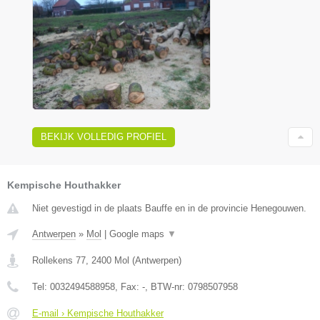
BEKIJK VOLLEDIG PROFIEL
Kempische Houthakker
Niet gevestigd in de plaats Bauffe en in de provincie Henegouwen.
Antwerpen
»
Mol
|
Google maps
▼
Rollekens 77
,
2400
Mol
(
Antwerpen
)
Tel:
0032494588958
, Fax:
-
, BTW-nr:
0798507958
E-mail › Kempische Houthakker