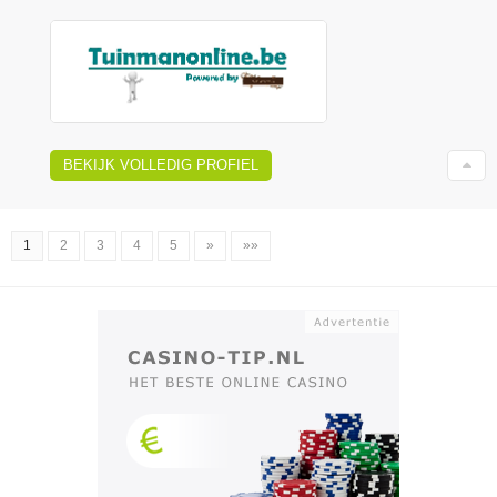
BEKIJK VOLLEDIG PROFIEL
1
2
3
4
5
»
»»