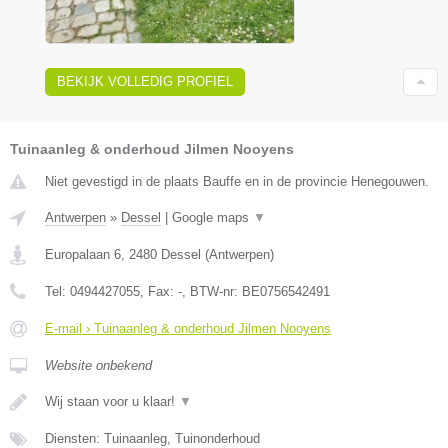
BEKIJK VOLLEDIG PROFIEL
Tuinaanleg & onderhoud Jilmen Nooyens
Niet gevestigd in de plaats Bauffe en in de provincie Henegouwen.
Antwerpen
»
Dessel
|
Google maps
▼
Europalaan 6
,
2480
Dessel
(
Antwerpen
)
Tel:
0494427055
, Fax:
-
, BTW-nr:
BE0756542491
E-mail › Tuinaanleg & onderhoud Jilmen Nooyens
Website onbekend
Wij staan voor u klaar!
▼
Diensten: Tuinaanleg, Tuinonderhoud