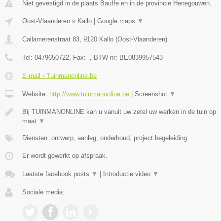
Niet gevestigd in de plaats Bauffe en in de provincie Henegouwen.
Oost-Vlaanderen
»
Kallo
|
Google maps
▼
Callamerenstraat 83
,
9120
Kallo
(
Oost-Vlaanderen
)
Tel:
0479650722
, Fax:
-
, BTW-nr:
BE0839957543
E-mail › Tuinmanonline.be
Website:
http://www.tuinmanonline.be
|
Screenshot
▼
Bij TUINMANONLINE kan u vanuit uw zetel uw werken in de tuin op
maat
▼
Diensten: ontwerp, aanleg, onderhoud, project begeleiding
Er wordt gewerkt op afspraak.
Laatste facebook posts
▼
|
Introductie video
▼
Sociale media: