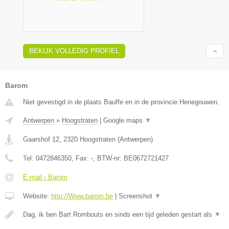
BEKIJK VOLLEDIG PROFIEL
Barom
Niet gevestigd in de plaats Bauffe en in de provincie Henegouwen.
Antwerpen
»
Hoogstraten
|
Google maps
▼
Gaarshof 12
,
2320
Hoogstraten
(
Antwerpen
)
Tel:
0472846350
, Fax:
-
, BTW-nr:
BE0672721427
E-mail › Barom
Website:
http://Www.barom.be
|
Screenshot
▼
Dag, ik ben Bart Rombouts en sinds een tijd geleden gestart als
▼