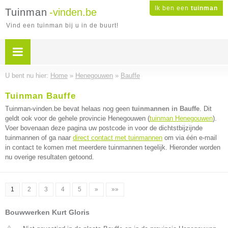
Ik ben een
tuinman
Tuinman
-vinden.be
Vind een tuinman bij u in de buurt!
U bent nu hier:
Home
»
Henegouwen
»
Bauffe
Tuinman Bauffe
Tuinman-vinden.be bevat helaas nog geen
tuinmannen in Bauffe
. Dit
geldt ook voor de gehele provincie Henegouwen (
tuinman Henegouwen
).
Voer bovenaan deze pagina uw postcode in voor de dichtstbijzijnde
tuinmannen of ga naar
direct contact met tuinmannen
om via één e-mail
in contact te komen met meerdere tuinmannen tegelijk. Hieronder worden
nu overige resultaten getoond.
1
2
3
4
5
»
»»
Bouwwerken Kurt Gloris