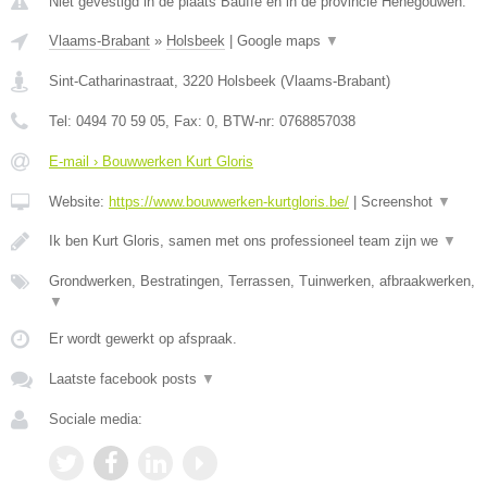
Niet gevestigd in de plaats Bauffe en in de provincie Henegouwen.
Vlaams-Brabant
»
Holsbeek
|
Google maps
▼
Sint-Catharinastraat
,
3220
Holsbeek
(
Vlaams-Brabant
)
Tel:
0494 70 59 05
, Fax:
0
, BTW-nr:
0768857038
E-mail › Bouwwerken Kurt Gloris
Website:
https://www.bouwwerken-kurtgloris.be/
|
Screenshot
▼
Ik ben Kurt Gloris, samen met ons professioneel team zijn we
▼
Grondwerken, Bestratingen, Terrassen, Tuinwerken, afbraakwerken,
▼
Er wordt gewerkt op afspraak.
Laatste facebook posts
▼
Sociale media: