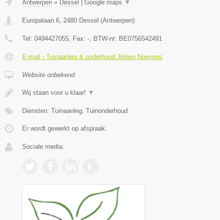
Antwerpen
»
Dessel
|
Google maps
▼
Europalaan 6
,
2480
Dessel
(
Antwerpen
)
Tel:
0494427055
, Fax:
-
, BTW-nr:
BE0756542491
E-mail › Tuinaanleg & onderhoud Jilmen Nooyens
Website onbekend
Wij staan voor u klaar!
▼
Diensten: Tuinaanleg, Tuinonderhoud
Er wordt gewerkt op afspraak.
Sociale media: