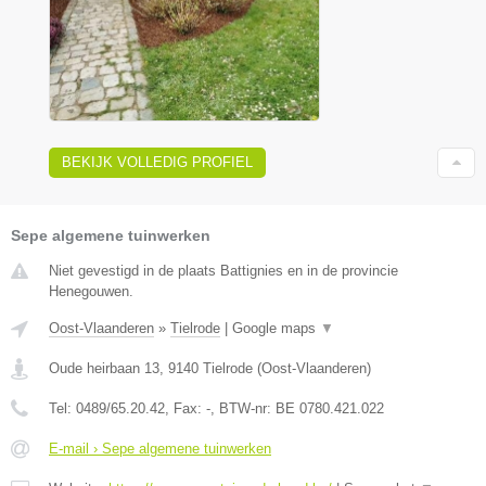
BEKIJK VOLLEDIG PROFIEL
Sepe algemene tuinwerken
Niet gevestigd in de plaats Battignies en in de provincie
Henegouwen.
Oost-Vlaanderen
»
Tielrode
|
Google maps
▼
Oude heirbaan 13
,
9140
Tielrode
(
Oost-Vlaanderen
)
Tel:
0489/65.20.42
, Fax:
-
, BTW-nr:
BE 0780.421.022
E-mail › Sepe algemene tuinwerken