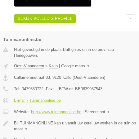
BEKIJK VOLLEDIG PROFIEL
Tuinmanonline.be
Niet gevestigd in de plaats Battignies en in de provincie
Henegouwen.
Oost-Vlaanderen
»
Kallo
|
Google maps
▼
Callamerenstraat 83
,
9120
Kallo
(
Oost-Vlaanderen
)
Tel:
0479650722
, Fax:
-
, BTW-nr:
BE0839957543
E-mail › Tuinmanonline.be
Website:
http://www.tuinmanonline.be
|
Screenshot
▼
Bij TUINMANONLINE kan u vanuit uw zetel uw werken in de tuin op
maat
▼