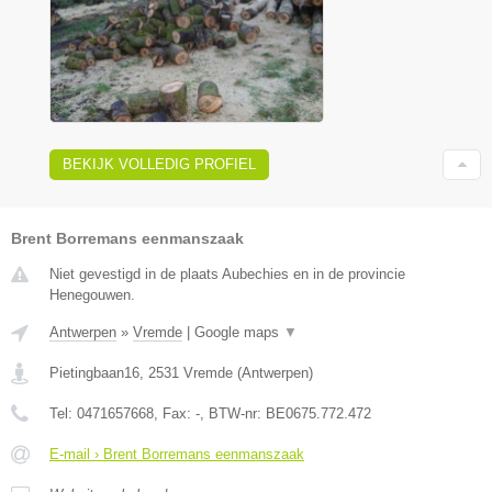
BEKIJK VOLLEDIG PROFIEL
Brent Borremans eenmanszaak
Niet gevestigd in de plaats Aubechies en in de provincie
Henegouwen.
Antwerpen
»
Vremde
|
Google maps
▼
Pietingbaan16
,
2531
Vremde
(
Antwerpen
)
Tel:
0471657668
, Fax:
-
, BTW-nr:
BE0675.772.472
E-mail › Brent Borremans eenmanszaak