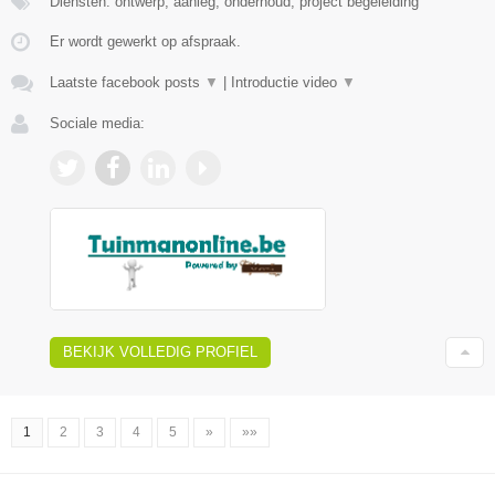
Diensten: ontwerp, aanleg, onderhoud, project begeleiding
Er wordt gewerkt op afspraak.
Laatste facebook posts
▼
|
Introductie video
▼
Sociale media:
BEKIJK VOLLEDIG PROFIEL
1
2
3
4
5
»
»»