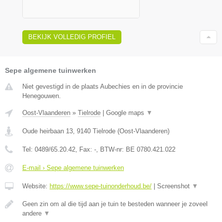
BEKIJK VOLLEDIG PROFIEL
Sepe algemene tuinwerken
Niet gevestigd in de plaats Aubechies en in de provincie
Henegouwen.
Oost-Vlaanderen
»
Tielrode
|
Google maps
▼
Oude heirbaan 13
,
9140
Tielrode
(
Oost-Vlaanderen
)
Tel:
0489/65.20.42
, Fax:
-
, BTW-nr:
BE 0780.421.022
E-mail › Sepe algemene tuinwerken
Website:
https://www.sepe-tuinonderhoud.be/
|
Screenshot
▼
Geen zin om al die tijd aan je tuin te besteden wanneer je zoveel
andere
▼