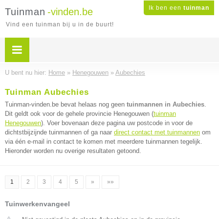
Ik ben een
tuinman
Tuinman
-vinden.be
Vind een tuinman bij u in de buurt!
U bent nu hier:
Home
»
Henegouwen
»
Aubechies
Tuinman Aubechies
Tuinman-vinden.be bevat helaas nog geen
tuinmannen in Aubechies
.
Dit geldt ook voor de gehele provincie Henegouwen (
tuinman
Henegouwen
). Voer bovenaan deze pagina uw postcode in voor de
dichtstbijzijnde tuinmannen of ga naar
direct contact met tuinmannen
om
via één e-mail in contact te komen met meerdere tuinmannen tegelijk.
Hieronder worden nu overige resultaten getoond.
1
2
3
4
5
»
»»
Tuinwerkenvangeel