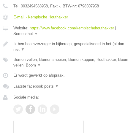
Tel:
0032494588958
, Fax:
-
, BTW-nr:
0798507958
E-mail › Kempische Houthakker
Website:
https://www.facebook.com/kempischehouthakker
|
Screenshot
▼
Ik ben boomverzorger in bijberoep, gespecialiseerd in het (al dan
niet
▼
Bomen vellen, Bomen snoeien, Bomen kappen, Houthakker, Boom
vellen, Boom
▼
Er wordt gewerkt op afspraak.
Laatste facebook posts
▼
Sociale media: