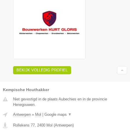
BEKIJK VOLLEDIG PROFIEL
Kempische Houthakker
Niet gevestigd in de plaats Aubechies en in de provincie
Henegouwen.
Antwerpen
»
Mol
|
Google maps
▼
Rollekens 77
,
2400
Mol
(
Antwerpen
)