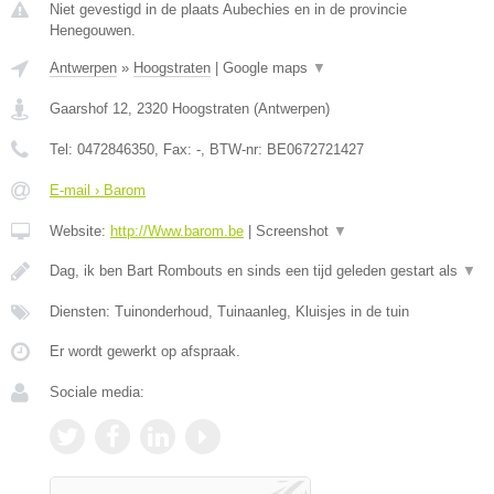
Niet gevestigd in de plaats Aubechies en in de provincie
Henegouwen.
Antwerpen
»
Hoogstraten
|
Google maps
▼
Gaarshof 12
,
2320
Hoogstraten
(
Antwerpen
)
Tel:
0472846350
, Fax:
-
, BTW-nr:
BE0672721427
E-mail › Barom
Website:
http://Www.barom.be
|
Screenshot
▼
Dag, ik ben Bart Rombouts en sinds een tijd geleden gestart als
▼
Diensten: Tuinonderhoud, Tuinaanleg, Kluisjes in de tuin
Er wordt gewerkt op afspraak.
Sociale media: