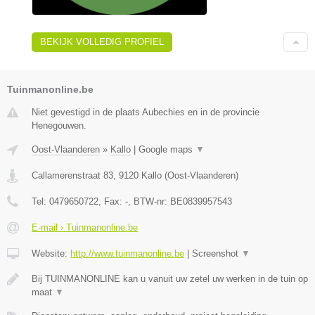
BEKIJK VOLLEDIG PROFIEL
Tuinmanonline.be
Niet gevestigd in de plaats Aubechies en in de provincie
Henegouwen.
Oost-Vlaanderen
»
Kallo
|
Google maps
▼
Callamerenstraat 83
,
9120
Kallo
(
Oost-Vlaanderen
)
Tel:
0479650722
, Fax:
-
, BTW-nr:
BE0839957543
E-mail › Tuinmanonline.be
Website:
http://www.tuinmanonline.be
|
Screenshot
▼
Bij TUINMANONLINE kan u vanuit uw zetel uw werken in de tuin op
maat
▼