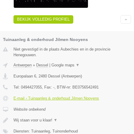
BEKIJK VOLLEDIG PROFIEL
Tuinaanleg & onderhoud Jilmen Nooyens
Niet gevestigd in de plaats Aubechies en in de provincie
Henegouwen.
Antwerpen
»
Dessel
|
Google maps
▼
Europalaan 6
,
2480
Dessel
(
Antwerpen
)
Tel:
0494427055
, Fax:
-
, BTW-nr:
BE0756542491
E-mail › Tuinaanleg & onderhoud Jilmen Nooyens
Website onbekend
Wij staan voor u klaar!
▼
Diensten: Tuinaanleg, Tuinonderhoud