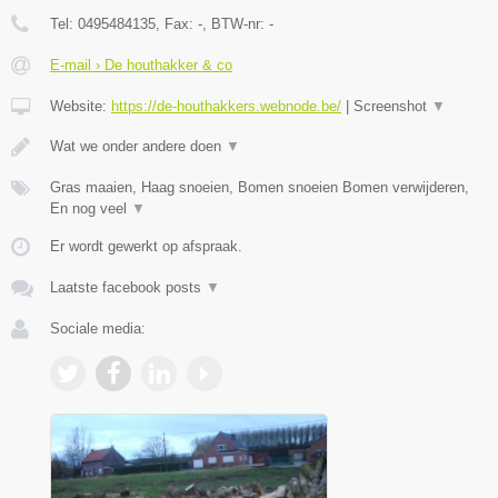
Tel:
0495484135
, Fax:
-
, BTW-nr:
-
E-mail › De houthakker & co
Website:
https://de-houthakkers.webnode.be/
|
Screenshot
▼
Wat we onder andere doen
▼
Gras maaien, Haag snoeien, Bomen snoeien Bomen verwijderen,
En nog veel
▼
Er wordt gewerkt op afspraak.
Laatste facebook posts
▼
Sociale media: