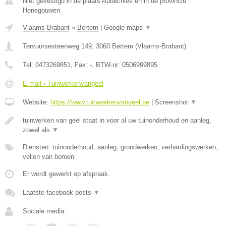
Niet gevestigd in de plaats Aubechies en in de provincie
Henegouwen.
Vlaams-Brabant
»
Bertem
|
Google maps
▼
Tervuursesteenweg 149
,
3060
Bertem
(
Vlaams-Brabant
)
Tel:
0473269851
, Fax:
-
, BTW-nr:
0506999895
E-mail › Tuinwerkenvangeel
Website:
https://www.tuinwerkenvangeel.be
|
Screenshot
▼
tuinwerken van geel staat in voor al uw tuinonderhoud en aanleg,
zowel als
▼
Diensten: tuinonderhoud, aanleg, grondwerken, verhardingswerken,
vellen van bomen
Er wordt gewerkt op afspraak.
Laatste facebook posts
▼
Sociale media: